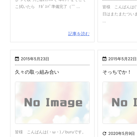
こ拭いたら ﾅｶﾞｽﾊﾟ準備完了（￣ ...
皆様 こんばんは(‘◇
日はまたまたついまて
...
記事を読む

2015年5月23日

2015年5月22日
久々の取っ組み合い
そっちでか！
皆様 こんばんは(・ω・)ノburuです。

2020年5月9日