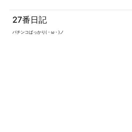
27番日記
パチンコばっかり(・ω・)ノ