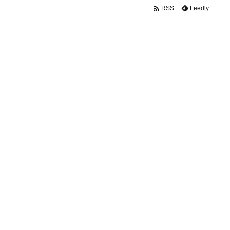

Feedly
RSS