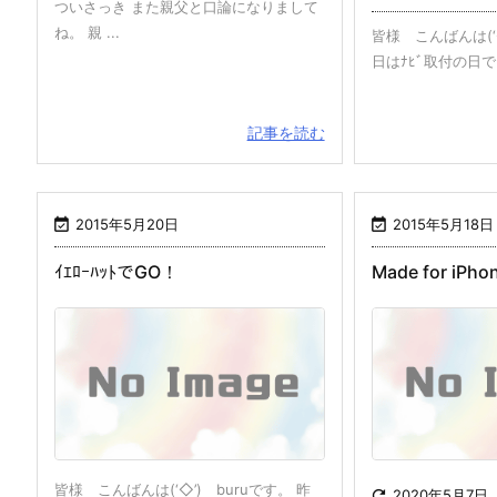
ついさっき また親父と口論になりまして
ね。 親 ...
皆様 こんばんは(‘◇
日はﾅﾋﾞ取付の日で 朝
記事を読む

2015年5月20日

2015年5月18日
ｲｴﾛｰﾊｯﾄでGO！
Made for iPho
皆様 こんばんは(‘◇’)ゞburuです。 昨

2020年5月7日