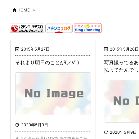

HOME
>

2015年5月27日

2015年5月26日
それより明日のことが(ノ∀`)
写真撮ってるあ
払ってたんでし

2020年5月9日

2020年5月9日
きつく絞った濡れﾀｵﾙで 車の中をそこそ