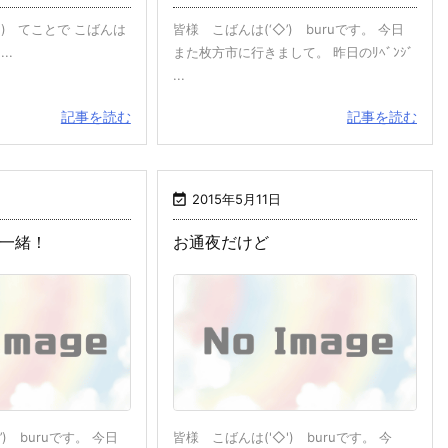
ｰﾖ) てことで こばんは
皆様 こばんは(‘◇’)ゞburuです。 今日
..
また枚方市に行きまして。 昨日のﾘﾍﾞﾝｼﾞ
...
記事を読む
記事を読む

2015年5月11日
一緒！
お通夜だけど
)ゞburuです。 今日
皆様 こばんは('◇')ゞburuです。 今