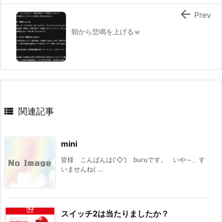

Prev
朝から悲鳴を上げるｗ

関連記事
mini
皆様 こんばんは(‘◇’)ゞburuです。 いや～、す
いませんね( ...
スイッチ2は当たりましたか？