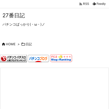

Feedly
RSS
27番日記
パチンコばっかり(・ω・)ノ

HOME
>

日記