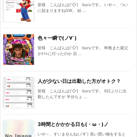
皆様 こんばんは(‘◇’)ゞburuです。 いや～、つい
に始まりますねGW。 結 ...
色々一瞬で(ノ∀`)
皆様 こんばんは(‘◇’)ゞburuです。 昨晩また親父
がﾄｲﾚに行ったのか 目 ...
人が少ない日は出勤した方がオトク？
皆様 こんばんは(‘◇’)ゞburuです。 6日ぶりに出
勤したんですが 半分ちょ ...
3時間とかかかる日も(・ω・)ノ
いや～、すいませんね(ノ∀`) 高い買い物をすると