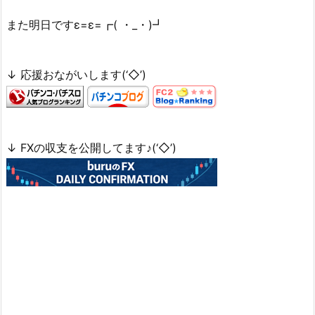
また明日ですε=ε=┏( ・_・)┛
↓ 応援おながいします(‘◇’)ゞ
↓ FXの収支を公開してます♪(‘◇’)ゞ