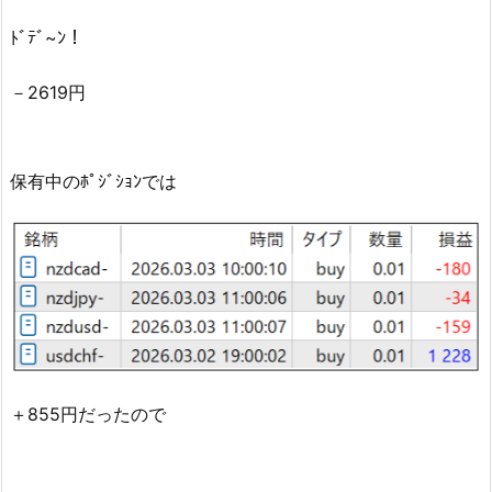
ﾄﾞﾃﾞ~ﾝ！
－2619円
保有中のﾎﾟｼﾞｼｮﾝでは
＋855円だったので