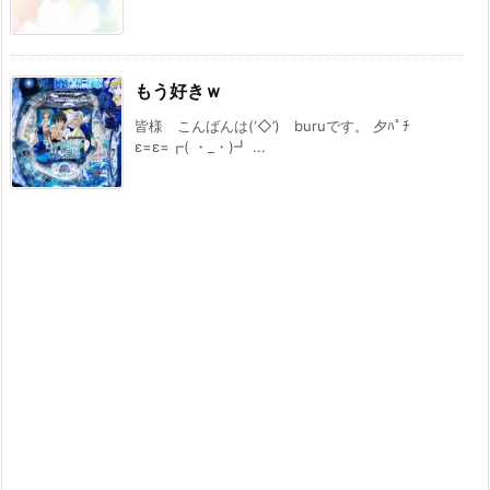
もう好きｗ
皆様 こんばんは(‘◇’)ゞburuです。 夕ﾊﾟﾁ
ε=ε=┏( ・_・)┛ ...