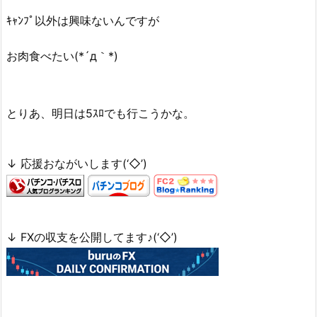
ｷｬﾝﾌﾟ以外は興味ないんですが
お肉食べたい(*´д｀*)
とりあ、明日は5ｽﾛでも行こうかな。
↓ 応援おながいします(‘◇’)ゞ
↓ FXの収支を公開してます♪(‘◇’)ゞ