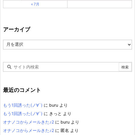
« 7月
アーカイブ
ア
ー
カ
イ
ブ
最近のコメント
もう1回誘った(ノ∀`)
に
buru
より
もう1回誘った(ノ∀`)
に
きっと
より
オナノコからメールきた♪2
に
buru
より
オナノコからメールきた♪2
に
匿名
より