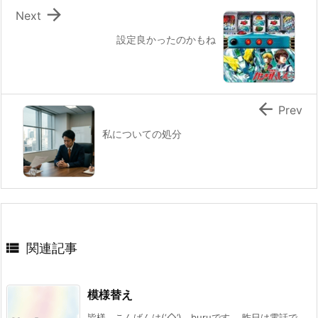

Next
設定良かったのかもね

Prev
私についての処分

関連記事
模様替え
皆様 こんばんは(‘◇’)ゞburuです。 昨日は電話で