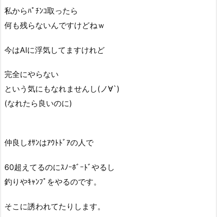
私からﾊﾟﾁﾝｺ取ったら
何も残らないんですけどねｗ
今はAIに浮気してますけれど
完全にやらない
という気にもなれませんし(ノ∀`)
(なれたら良いのに)
仲良しｵｻﾝはｱｳﾄﾄﾞｱの人で
60超えてるのにｽﾉｰﾎﾞｰﾄﾞやるし
釣りやｷｬﾝﾌﾟをやるのです。
そこに誘われてたりします。