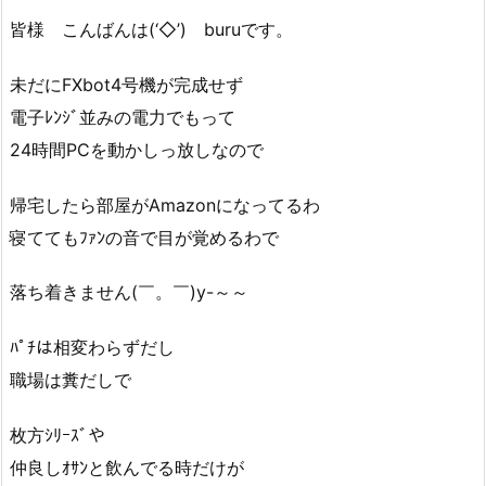
皆様 こんばんは(‘◇’)ゞburuです。
未だにFXbot4号機が完成せず
電子ﾚﾝｼﾞ並みの電力でもって
24時間PCを動かしっ放しなので
帰宅したら部屋がAmazonになってるわ
寝ててもﾌｧﾝの音で目が覚めるわで
落ち着きません(￣。￣)y-～～
ﾊﾟﾁは相変わらずだし
職場は糞だしで
枚方ｼﾘｰｽﾞや
仲良しｵｻﾝと飲んでる時だけが