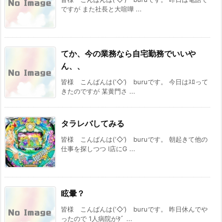
ですが また社長と大喧嘩 ...
てか、今の業務なら自宅勤務でいいや
ん、、
皆様 こんばんは(‘◇’)ゞburuです。 今日はｽﾛって
きたのですが 某黄門さ ...
タラレバしてみる
皆様 こんばんは(‘◇’)ゞburuです。 朝起きて他の
仕事を探しつつ I店にG ...
眩暈？
皆様 こんばんは(‘◇’)ゞburuです。 昨日休んでや
ったので 1人病院がﾀﾞ ...