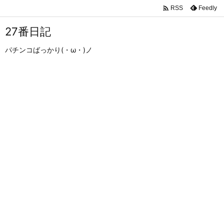

Feedly
RSS
27番日記
パチンコばっかり(・ω・)ノ