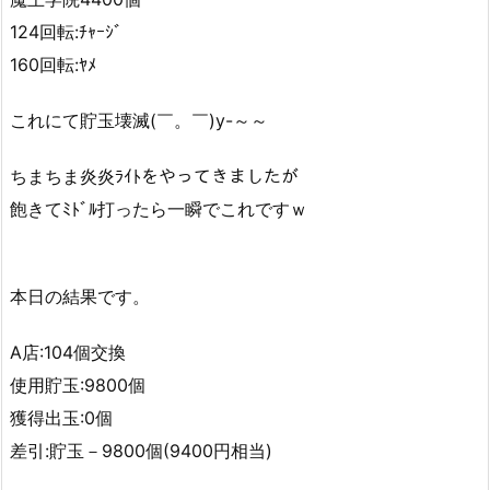
124回転:ﾁｬｰｼﾞ
160回転:ﾔﾒ
これにて貯玉壊滅(￣。￣)y-～～
ちまちま炎炎ﾗｲﾄをやってきましたが
飽きてﾐﾄﾞﾙ打ったら一瞬でこれですｗ
本日の結果です。
A店:104個交換
使用貯玉:9800個
獲得出玉:0個
差引:貯玉－9800個(9400円相当)