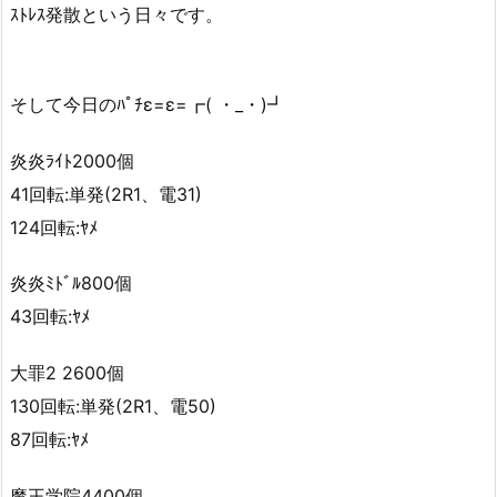
ｽﾄﾚｽ発散という日々です。
そして今日のﾊﾟﾁε=ε=┏( ・_・)┛
炎炎ﾗｲﾄ2000個
41回転:単発(2R1、電31)
124回転:ﾔﾒ
炎炎ﾐﾄﾞﾙ800個
43回転:ﾔﾒ
大罪2 2600個
130回転:単発(2R1、電50)
87回転:ﾔﾒ
魔王学院4400個