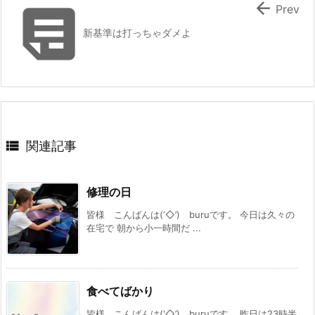


Prev
新基準は打っちゃダメよ

関連記事
修理の日
皆様 こんばんは(‘◇’)ゞburuです。 今日は久々の
在宅で 朝から小一時間だ ...
食べてばかり
皆様 こんばんは(‘◇’)ゞburuです。 昨日は23時半