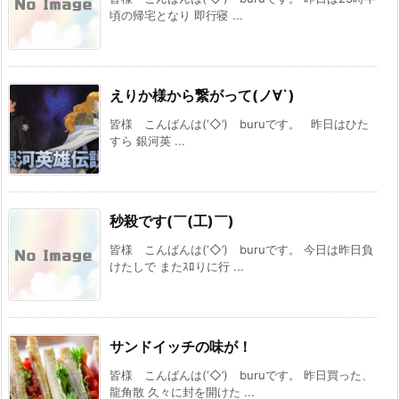
頃の帰宅となり 即行寝 ...
えりか様から繋がって(ノ∀`)
皆様 こんばんは(‘◇’)ゞburuです。 昨日はひた
すら 銀河英 ...
秒殺です(￣(工)￣)
皆様 こんばんは(‘◇’)ゞburuです。 今日は昨日負
けたしで またｽﾛりに行 ...
サンドイッチの味が！
皆様 こんばんは(‘◇’)ゞburuです。 昨日買った、
龍角散 久々に封を開けた ...