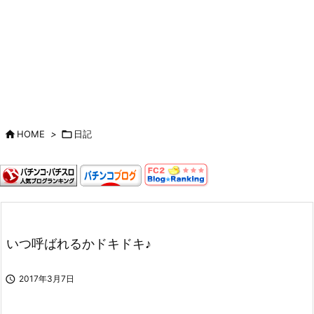

HOME
>

日記
いつ呼ばれるかドキドキ♪

2017年3月7日