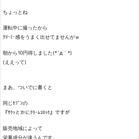
ちょっとね
運転中に撮ったから
ｸﾘｰﾐｰ感をうまく出せてませんがｗ
朝から10円得しました(*´д｀*)
(ええって)
まあ、ついでに書くと
同じｾﾌﾞﾝの
『ｻｸｯとかにｸﾘｰﾑｺﾛｯｹ』ですが
販売地域によって
栄養成分が違うんです。