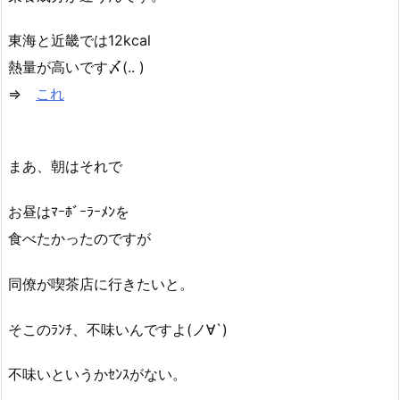
東海と近畿では12kcal
熱量が高いです〆(.. )
⇒
これ
まあ、朝はそれで
お昼はﾏｰﾎﾞｰﾗｰﾒﾝを
食べたかったのですが
同僚が喫茶店に行きたいと。
そこのﾗﾝﾁ、不味いんですよ(ノ∀`)
不味いというかｾﾝｽがない。