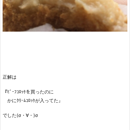
正解は
『ﾋﾞｰﾌｺﾛｯｹを買ったのに
かにｸﾘｰﾑｺﾛｯｹが入ってた』
でした(σ・∀・)σ