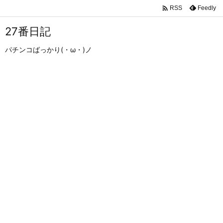

Feedly
RSS
27番日記
パチンコばっかり(・ω・)ノ