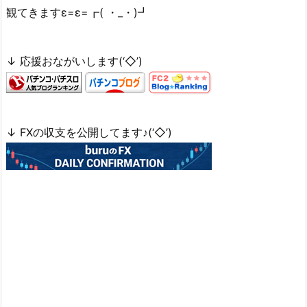
観てきますε=ε=┏( ・_・)┛
↓ 応援おながいします(‘◇’)ゞ
↓ FXの収支を公開してます♪(‘◇’)ゞ