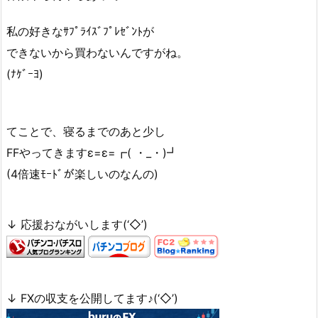
私の好きなｻﾌﾟﾗｲｽﾞﾌﾟﾚｾﾞﾝﾄが
できないから買わないんですがね。
(ﾅｹﾞｰﾖ)
てことで、寝るまでのあと少し
FFやってきますε=ε=┏( ・_・)┛
(4倍速ﾓｰﾄﾞが楽しいのなんの)
↓ 応援おながいします(‘◇’)ゞ
↓ FXの収支を公開してます♪(‘◇’)ゞ