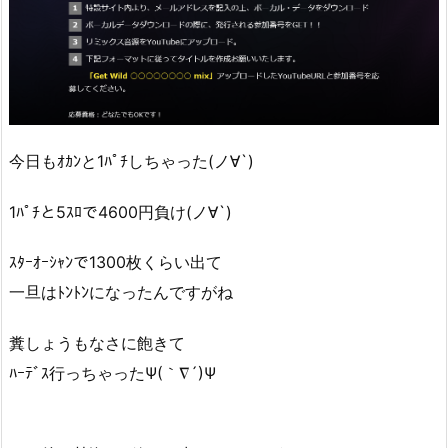
今日もｵｶﾝと1ﾊﾟﾁしちゃった(ノ∀`)
1ﾊﾟﾁと5ｽﾛで4600円負け(ノ∀`)
ｽﾀｰｵｰｼｬﾝで1300枚くらい出て
一旦はﾄﾝﾄﾝになったんですがね
糞しょうもなさに飽きて
ﾊｰﾃﾞｽ行っちゃったΨ(｀∇´)Ψ