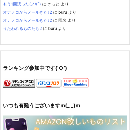
もう1回誘った(ノ∀`)
に
きっと
より
オナノコからメールきた♪2
に
buru
より
オナノコからメールきた♪2
に
匿名
より
うたわれるものたち2
に
buru
より
ランキング参加中です(‘◇’)ゞ
いつも有難うございますm(_ _)m