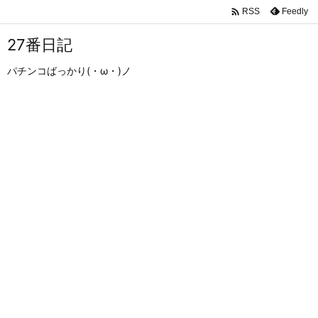

Feedly
RSS
27番日記
パチンコばっかり(・ω・)ノ