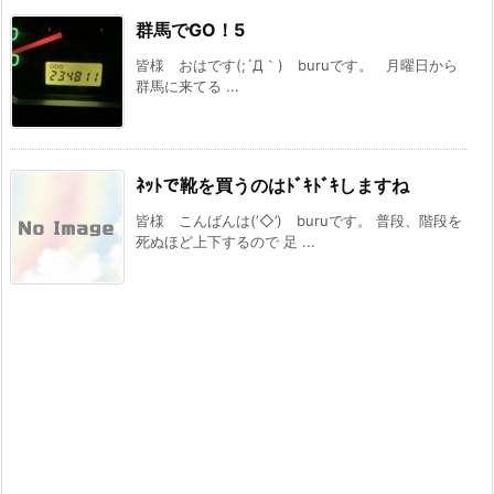
群馬でGO！5
皆様 おはです(;´Д｀)ゞburuです。 月曜日から
群馬に来てる ...
ﾈｯﾄで靴を買うのはﾄﾞｷﾄﾞｷしますね
皆様 こんばんは(‘◇’)ゞburuです。 普段、階段を
死ぬほど上下するので 足 ...