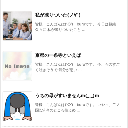
私が凍りついた(ノ∀`)
皆様 こんばんは(‘◇’)ゞburuです。 今日は超絶
久々に 私が凍りついたこと ...
京都の一条寺といえば
皆様 こんばんは(‘◇’)ゞburuです。 今、ものすご
く吐きそうで 気分が悪い ...
うちの母がすいませんm(_ _)m
皆様 こんばんは(‘◇’)ゞburuです。 いや～、二ノ
国2が 今のところ控えめ ...