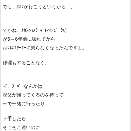
でも、ｵｶﾝが行こうというから、、
てかね、ｵｶﾝのｽｸｰﾀｰ(ﾏﾏﾝﾋﾞｰｸﾙ)
が5～6年前に壊れてから
ｵｶﾝはｽｸｰﾀｰに乗らなくなったんですよ。
修理もすることなく。
で、ｽｰﾊﾟｰなんかは
親父が帰ってくるのを待って
車で一緒に行ったり
下手したら
そこそこ遠いのに