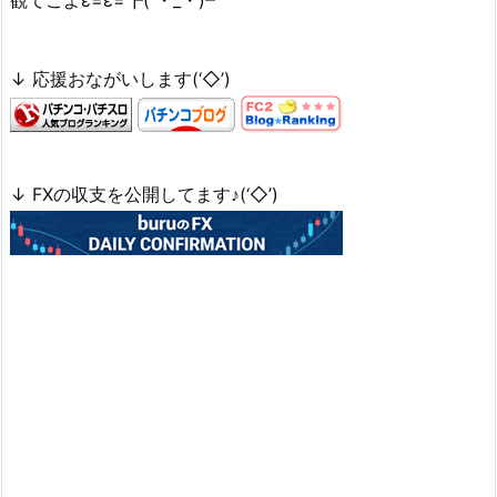
観てこよε=ε=┏( ・_・)┛
↓ 応援おながいします(‘◇’)ゞ
↓ FXの収支を公開してます♪(‘◇’)ゞ