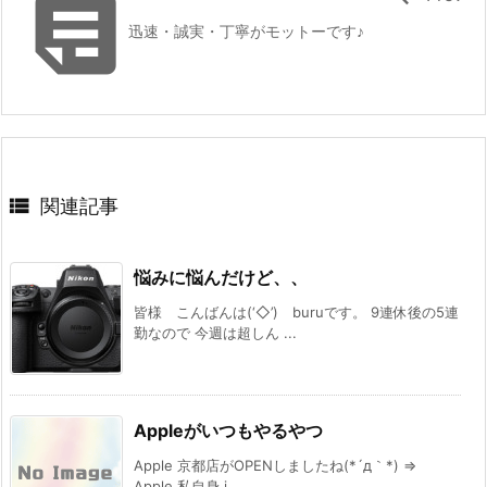

迅速・誠実・丁寧がモットーです♪

関連記事
悩みに悩んだけど、、
皆様 こんばんは(‘◇’)ゞburuです。 9連休後の5連
勤なので 今週は超しん ...
Appleがいつもやるやつ
Apple 京都店がOPENしましたね(*´д｀*) ⇒
Apple 私自身 i ...