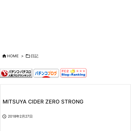

HOME
>

日記
MITSUYA CIDER ZERO STRONG

2018年2月27日