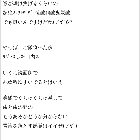
喉が焼け焦げるくらいの
超絶ﾐﾗｸﾙﾊｲﾊﾟｰ硫酸硝酸鬼炭酸
でも良いんですけどね(ノ∀`)ﾝﾏｰ
やっぱ、ご飯食べた後
ﾘﾊﾞｰｽした口内を
いくら洗面所で
死ぬ程ゆすいでるとはいえ
炭酸でぐちゅぐちゅ嗽して
歯と歯の間の
もうあるかどうか分からない
胃液を落とす感覚はイイぜ(ノ∀`)