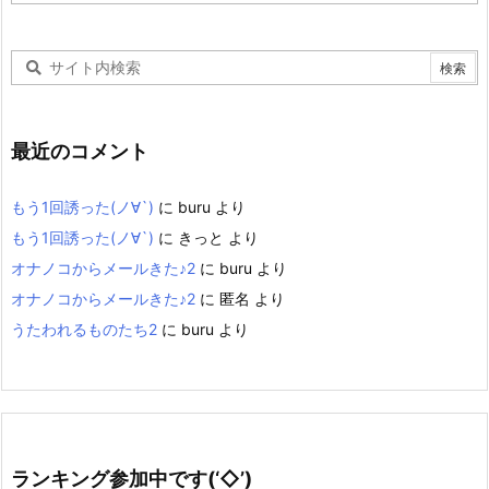
カ
イ
ブ
最近のコメント
もう1回誘った(ノ∀`)
に
buru
より
もう1回誘った(ノ∀`)
に
きっと
より
オナノコからメールきた♪2
に
buru
より
オナノコからメールきた♪2
に
匿名
より
うたわれるものたち2
に
buru
より
ランキング参加中です(‘◇’)ゞ