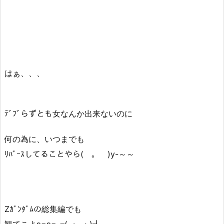
はぁ、、、
ﾃﾞﾌﾞらずとも女なんか出来ないのに
何の為に、いつまでも
ﾘﾊﾞｰｽしてることやら(￣。￣)y-～～
Zｶﾞﾝﾀﾞﾑの総集編でも