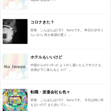
コロナきた？
皆様 こんばんは(‘◇’)ゞburuです。 昨日の夕方く
らいから 何か体調が悪く ...
ホテルもいいけど
中国からのｺｰｽﾀｰが ようやく届いたんですけども
水滴が下に落ちると ｺｯﾌﾟ ...
転職・派遣会社も色々
皆様 こんばんは(‘◇’)ゞburuです。 今日は特に何
もないので また歩いてい ...