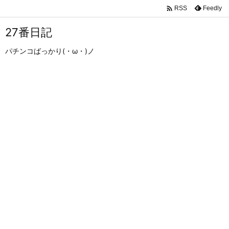

Feedly
RSS
27番日記
パチンコばっかり(・ω・)ノ