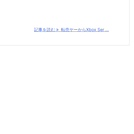
記事を読む
転売ヤーからXbox Ser ...