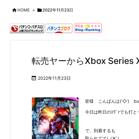

HOME
>

2022年11月23日
転売ヤーからXbox Series 

2022年11月23日
皆様 こんばんは(‘◇’)ゞb
今日は昨日のｴｳﾞｧでも打とう
で、到着するも
取られてて(ノ∀`)