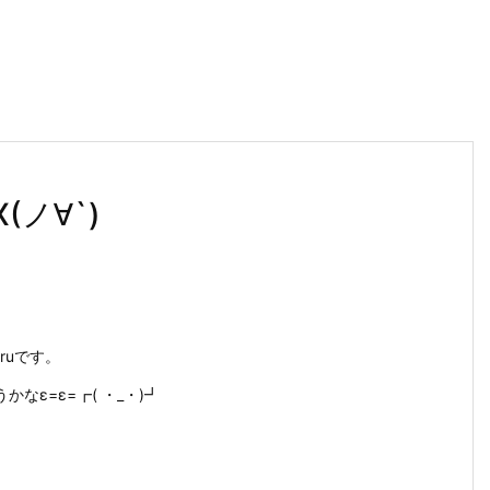
X(ノ∀`)
uruです。
かなε=ε=┏( ・_・)┛