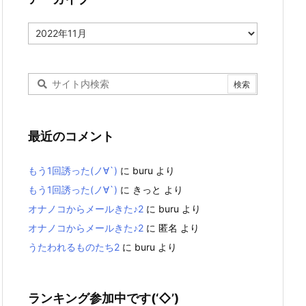
ア
ー
カ
イ
ブ
最近のコメント
もう1回誘った(ノ∀`)
に
buru
より
もう1回誘った(ノ∀`)
に
きっと
より
オナノコからメールきた♪2
に
buru
より
オナノコからメールきた♪2
に
匿名
より
うたわれるものたち2
に
buru
より
ランキング参加中です(‘◇’)ゞ