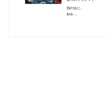
別の台に。
&nb ...