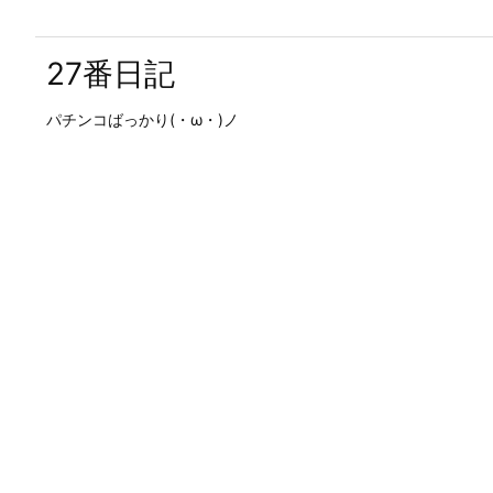
27番日記
パチンコばっかり(・ω・)ノ