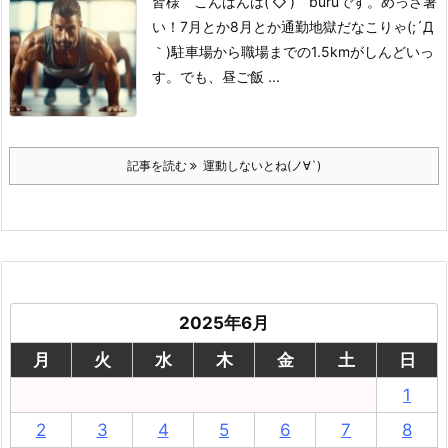
皆様 こんばんは(‘◇’)ゞburuです。
めっさ暑
い！
7月とか8月とか
通勤地獄だなこりゃ(;´Д
｀)
駐車場から職場までの
1.5kmがしんどいっ
す。
でも、昼ご飯 ...
記事を読む
運動しないとね(ノ∀`)
2025年6月
月
火
水
木
金
土
日
1
2
3
4
5
6
7
8