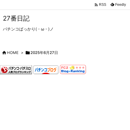

Feedly
RSS
27番日記
パチンコばっかり(・ω・)ノ

HOME
>

2025年6月27日