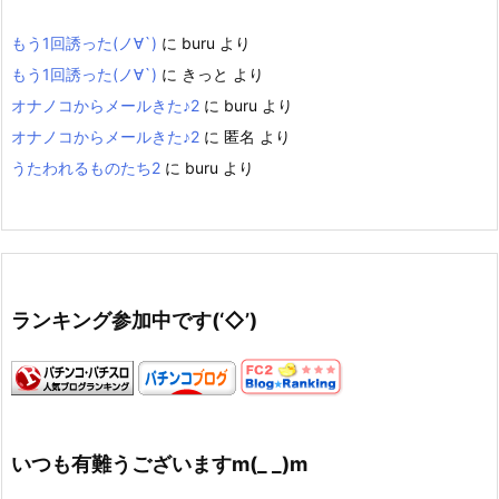
もう1回誘った(ノ∀`)
に
buru
より
もう1回誘った(ノ∀`)
に
きっと
より
オナノコからメールきた♪2
に
buru
より
オナノコからメールきた♪2
に
匿名
より
うたわれるものたち2
に
buru
より
ランキング参加中です(‘◇’)ゞ
いつも有難うございますm(_ _)m