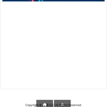


Copyright ©
27番日記
All Rights Reserved.