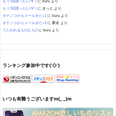
もう1回誘った(ノ∀`)
に
buru
より
もう1回誘った(ノ∀`)
に
きっと
より
オナノコからメールきた♪2
に
buru
より
オナノコからメールきた♪2
に
匿名
より
うたわれるものたち2
に
buru
より
ランキング参加中です(‘◇’)ゞ
いつも有難うございますm(_ _)m