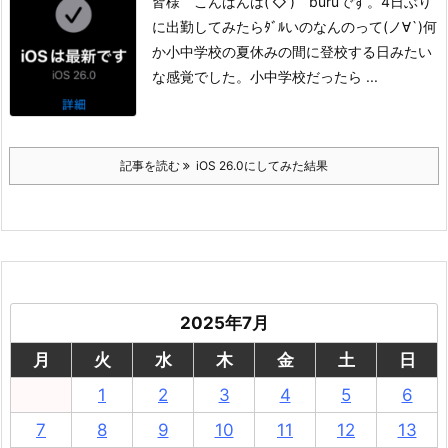
皆様 こんばんは(‘◇’)ゞburuです。
4日ぶり
に出勤してみたら
ﾀﾞﾙいのなんのって(ノ∀`)
何
か小中学校の夏休みの間に
登校する日みたい
な感覚でした。
小中学校だったら ...
記事を読む
iOS 26.0にしてみた結果
2025年7月
月
火
水
木
金
土
日
1
2
3
4
5
6
7
8
9
10
11
12
13