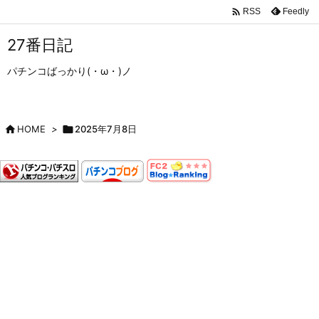

Feedly
RSS
27番日記
パチンコばっかり(・ω・)ノ

HOME
>

2025年7月8日