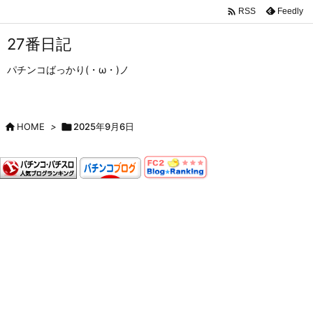

Feedly
RSS
27番日記
パチンコばっかり(・ω・)ノ

HOME
>

2025年9月6日