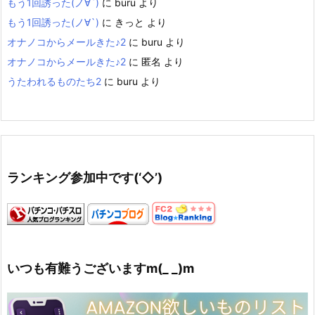
もう1回誘った(ノ∀`)
に
buru
より
もう1回誘った(ノ∀`)
に
きっと
より
オナノコからメールきた♪2
に
buru
より
オナノコからメールきた♪2
に
匿名
より
うたわれるものたち2
に
buru
より
ランキング参加中です(‘◇’)ゞ
いつも有難うございますm(_ _)m