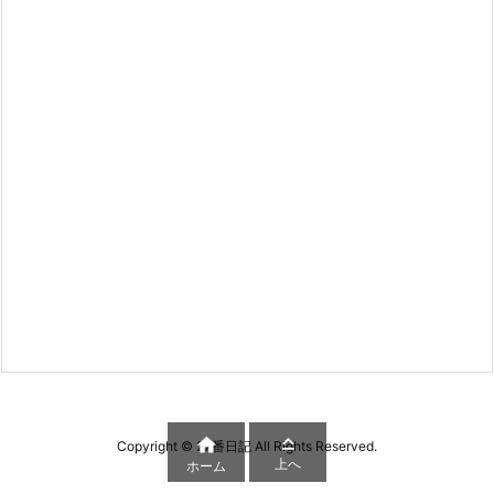


Copyright ©
27番日記
All Rights Reserved.
上へ
ホーム