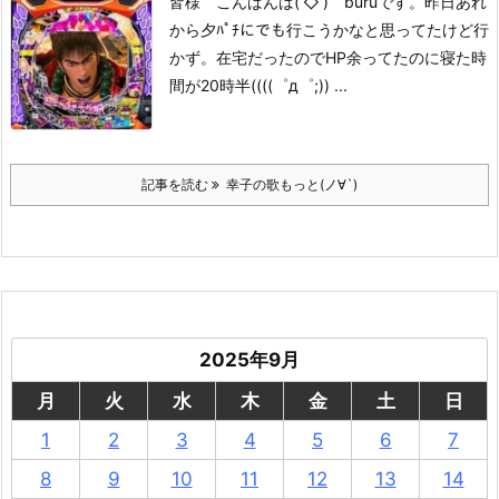
皆様 こんばんは(‘◇’)ゞburuです。
昨日あれ
から夕ﾊﾟﾁにでも行こうかな
と思ってたけど行
かず。
在宅だったのでHP余ってたのに
寝た時
間が
20時半((((゜д゜;)) ...
記事を読む
幸子の歌もっと(ノ∀`)
2025年9月
月
火
水
木
金
土
日
1
2
3
4
5
6
7
8
9
10
11
12
13
14