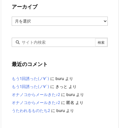
アーカイブ
ア
ー
カ
イ
ブ
最近のコメント
もう1回誘った(ノ∀`)
に
buru
より
もう1回誘った(ノ∀`)
に
きっと
より
オナノコからメールきた♪2
に
buru
より
オナノコからメールきた♪2
に
匿名
より
うたわれるものたち2
に
buru
より