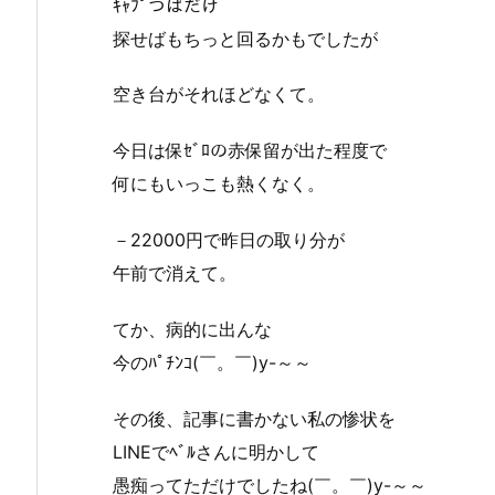
ｷｬﾌﾟつばだけ
探せばもちっと回るかもでしたが
空き台がそれほどなくて。
今日は保ｾﾞﾛの赤保留が出た程度で
何にもいっこも熱くなく。
－22000円で昨日の取り分が
午前で消えて。
てか、病的に出んな
今のﾊﾟﾁﾝｺ(￣。￣)y-～～
その後、記事に書かない私の惨状を
LINEでﾍﾞﾙさんに明かして
愚痴ってただけでしたね(￣。￣)y-～～