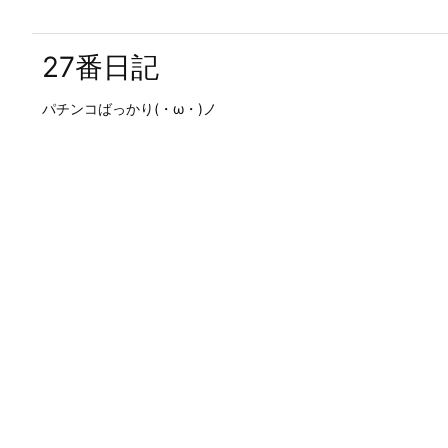
27番日記
パチンコばっかり(・ω・)ノ