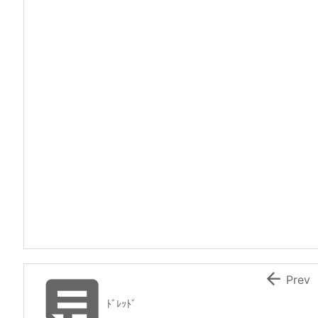


Prev
ﾄﾞﾚｯﾄﾞ