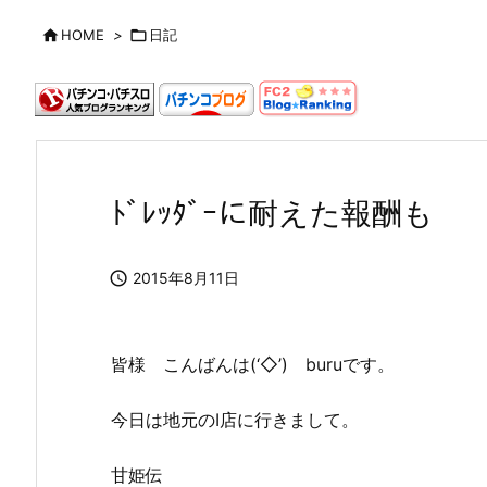

HOME
>

日記
ﾄﾞﾚｯﾀﾞｰに耐えた報酬も

2015年8月11日
皆様 こんばんは(‘◇’)ゞburuです。
今日は地元のI店に行きまして。
甘姫伝