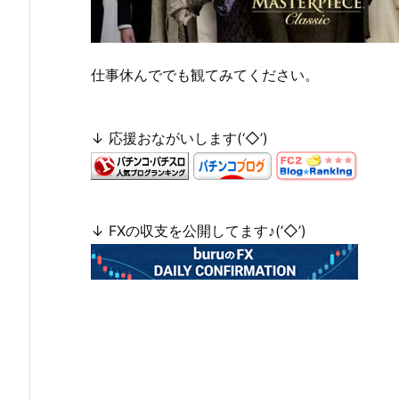
仕事休んででも観てみてください。
↓ 応援おながいします(‘◇’)ゞ
↓ FXの収支を公開してます♪(‘◇’)ゞ