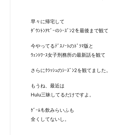
早々に帰宅して
ﾀﾞｳﾝﾄﾝｱﾋﾞｰのｼｰｽﾞﾝ2を最後まで観て
今やってるﾃﾞｽﾉｰﾄのﾄﾞﾗﾏ版と
ｳｪﾝﾄﾜｰｽ女子刑務所の最新話を観て
さらにｸﾗｯｼｭのｼｰｽﾞﾝ2を観てました。
もうね、最近は
Hulu三昧してるだけですよ。
ｹﾞｰﾑも飲みらいふも
全くしてないし。