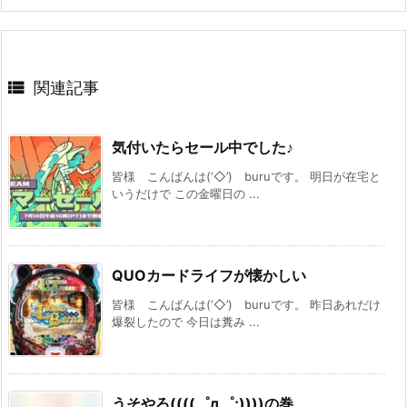

関連記事
気付いたらセール中でした♪
皆様 こんばんは(‘◇’)ゞburuです。 明日が在宅と
いうだけで この金曜日の ...
QUOカードライフが懐かしい
皆様 こんばんは(‘◇’)ゞburuです。 昨日あれだけ
爆裂したので 今日は糞み ...
うそやろ((((゜д゜;))))の巻