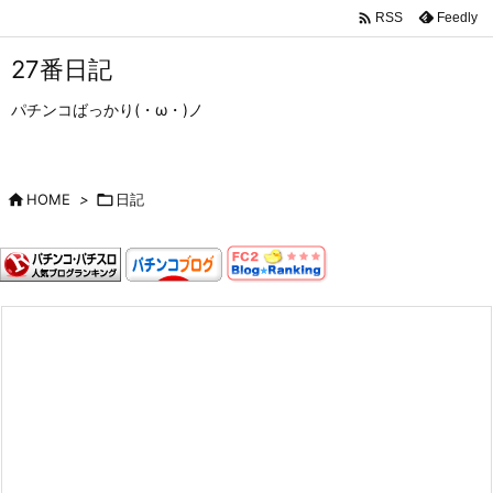

Feedly
RSS
27番日記
パチンコばっかり(・ω・)ノ

HOME
>

日記