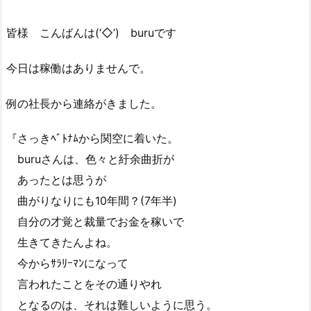
皆様 こんばんは(‘◇’)ゞburuです
今日は稼働はありませんで。
例の社長から連絡がきました。
『さっきﾍﾞﾄﾅﾑから関空に着いた。
buruさんは、色々と紆余曲折が
あったとは思うが
曲がりなりにも10年間？(7年半)
自分の才覚と裁量でお金を稼いで
生きてきたんよね。
今からｻﾗﾘｰﾏﾝになって
言われたことをその通りやれ
となるのは、それは難しいように思う。