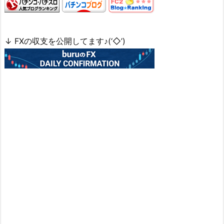
↓ FXの収支を公開してます♪(‘◇’)ゞ