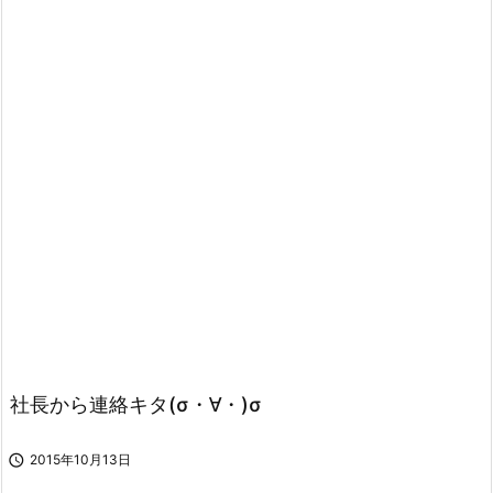
社長から連絡キタ(σ・∀・)σ

2015年10月13日