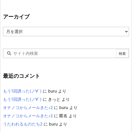
アーカイブ
ア
ー
カ
イ
ブ
最近のコメント
もう1回誘った(ノ∀`)
に
buru
より
もう1回誘った(ノ∀`)
に
きっと
より
オナノコからメールきた♪2
に
buru
より
オナノコからメールきた♪2
に
匿名
より
うたわれるものたち2
に
buru
より