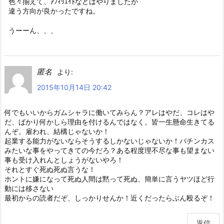
色々揃えて、ｱﾌｨﾘｴｲﾄなどはやりましたが
違う方向が良かったですね。
うーーん、、、
匿名
より:
2015年10月14日 20:42
何でもいいからガムシャラに働いてみらん？アレはやだ、コレはや
だ、ばかり何かしら理由を付けるんではなく。皆一生懸命生きてる
んぞ。雇われ、結構じゃないか！
起業する能力がないならそうするしかないじゃないか！パチンカス
みたいな事をやってきての今だろ？ある程度理不尽な事も望まない
事も受け入れんとしょうがないやろ！
それとすぐ死ぬ死ぬ言うな！
ホントに嫌になって死ぬ人間は黙って死ぬ、簡単に言うヤツほど行
動には移さない
最初からの読者だぞ、しっかりせんか！近くだったらぶん殴るぞ！
返信