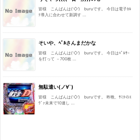
皆様 こんばんは(‘◇’)ゞburuです。 今日は電子ｶﾙ
ﾃ導入に合わせて新調す ...
そいや、ﾍﾞﾙさんまだかな
皆様 こんばんは(‘◇’)ゞburuです。 今日はﾊﾟﾙｻｰ
を打って －700枚 ...
無駄遣い(ノ∀`)
皆様 こんばんは(‘◇’)ゞburuです。 昨晩、ｻﾐﾀのｴ
ｳﾞｧ未来で10連し ...