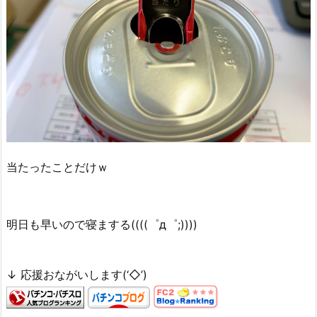
当たったことだけｗ
明日も早いので寝まする((((゜д゜;))))
↓ 応援おながいします(‘◇’)ゞ