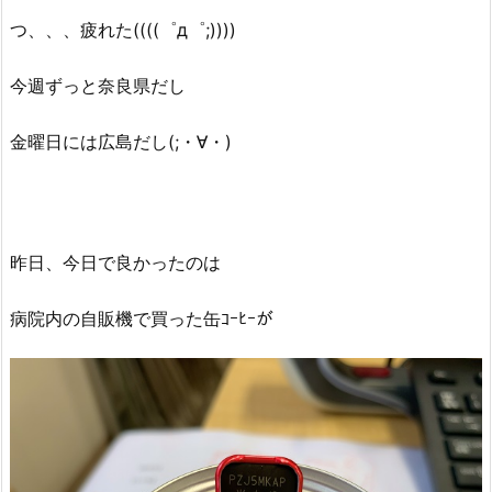
つ、、、疲れた((((゜д゜;))))
今週ずっと奈良県だし
金曜日には広島だし(;・∀・)
昨日、今日で良かったのは
病院内の自販機で買った缶ｺｰﾋｰが