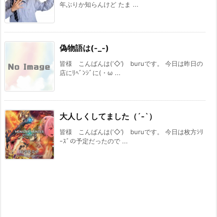
年ぶりか知らんけど たま ...
偽物語は(-_-)
皆様 こんばんは(‘◇’)ゞburuです。 今日は昨日の
店にﾘﾍﾞﾝｼﾞに(・ω ...
大人しくしてました（´-`）
皆様 こんばんは(‘◇’)ゞburuです。 今日は枚方ｼﾘ
ｰｽﾞの予定だったので ...