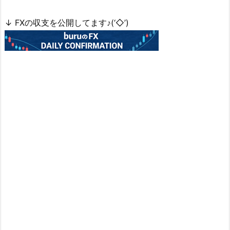
↓ FXの収支を公開してます♪(‘◇’)ゞ