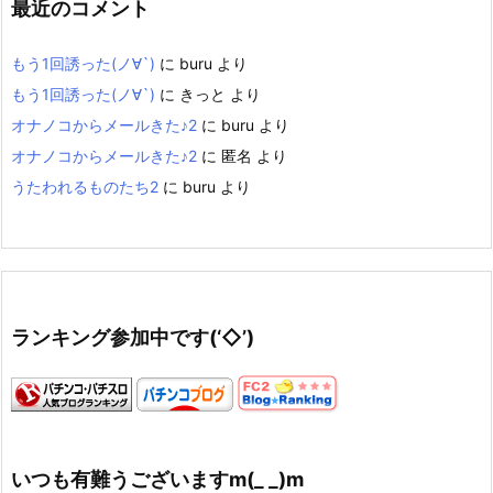
最近のコメント
もう1回誘った(ノ∀`)
に
buru
より
もう1回誘った(ノ∀`)
に
きっと
より
オナノコからメールきた♪2
に
buru
より
オナノコからメールきた♪2
に
匿名
より
うたわれるものたち2
に
buru
より
ランキング参加中です(‘◇’)ゞ
いつも有難うございますm(_ _)m