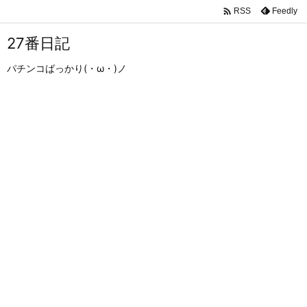

Feedly
RSS
27番日記
パチンコばっかり(・ω・)ノ