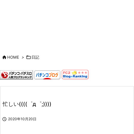

HOME
>

日記
忙しい((((゜д゜;))))

2020年10月20日