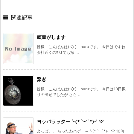

関連記事
眩暈がします
皆様 こんばんは(‘◇’)ゞburuです。 今日はですね
会社近くのﾎﾃﾙでも探 ...
繋ぎ
皆様 こんばんは(‘◇’)ゞburuです。 今日は10日振
りの出勤でしたが さら ...
ヨッパラッター╰(*´︶`*)╯♡
よっぱ、、 らったわハゲー～╰(*´︶`*)╯♡ 10何