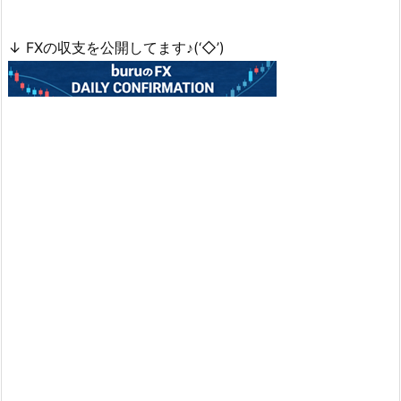
↓ FXの収支を公開してます♪(‘◇’)ゞ