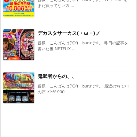
まだ買ってない方 ...
デカスタサーカス(・ω・)ノ
皆様 こんばんは(‘◇’)ゞburuです。 昨日の記事を
書いた後 NETFLIX ...
鬼武者からの、、
皆様 こんばんは(‘◇’)ゞburuです。 最近のﾂｷでｽﾛ
の貯ｺｲﾝが 900 ...