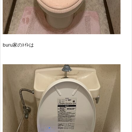
buru家のﾄｲﾚは