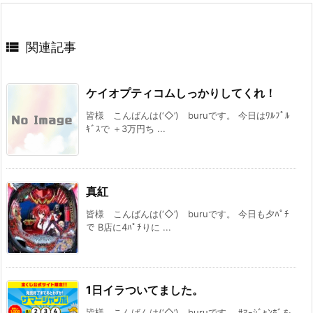

関連記事
ケイオプティコムしっかりしてくれ！
皆様 こんばんは(‘◇’)ゞburuです。 今日はﾜﾙﾌﾟﾙ
ｷﾞｽで ＋3万円ち ...
真紅
皆様 こんばんは(‘◇’)ゞburuです。 今日も夕ﾊﾟﾁ
で B店に4ﾊﾟﾁりに ...
1日イラついてました。
皆様 こんばんは(‘◇’)ゞburuです。 ｻﾏｰｼﾞｬﾝﾎﾞを