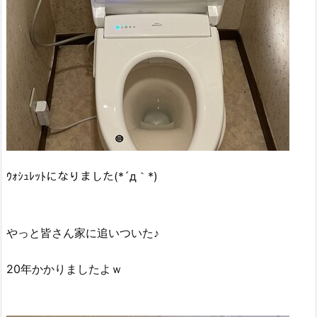
ｳｫｼｭﾚｯﾄになりました(*´д｀*)
やっと皆さん家に追いついた♪
20年かかりましたよｗ