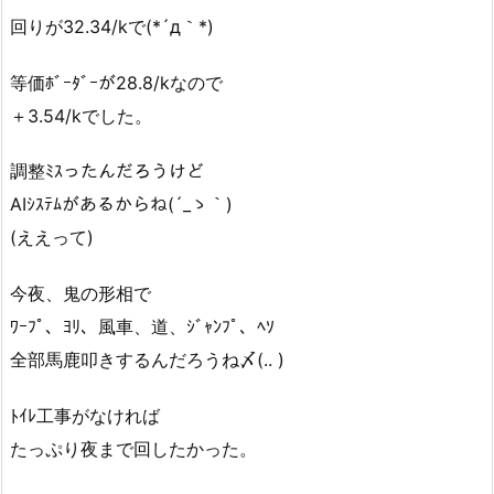
回りが32.34/kで(*´д｀*)
等価ﾎﾞｰﾀﾞｰが28.8/kなので
＋3.54/kでした。
調整ﾐｽったんだろうけど
AIｼｽﾃﾑがあるからね(´_ゝ｀)
(ええって)
今夜、鬼の形相で
ﾜｰﾌﾟ、ﾖﾘ、風車、道、ｼﾞｬﾝﾌﾟ、ﾍｿ
全部馬鹿叩きするんだろうね〆(.. )
ﾄｲﾚ工事がなければ
たっぷり夜まで回したかった。