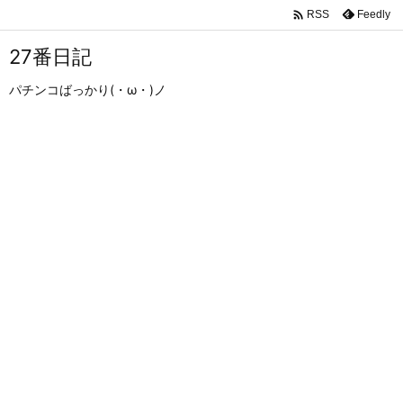

Feedly
RSS
27番日記
パチンコばっかり(・ω・)ノ