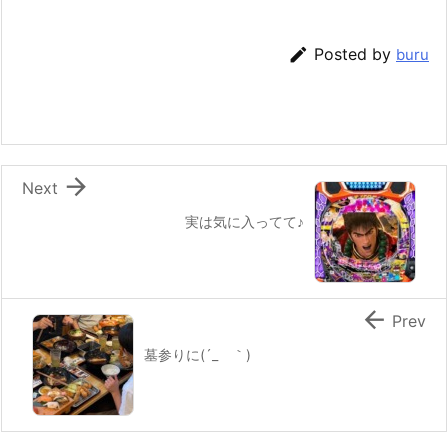

Posted by
buru

Next
実は気に入ってて♪

Prev
墓参りに(´_ゝ｀)