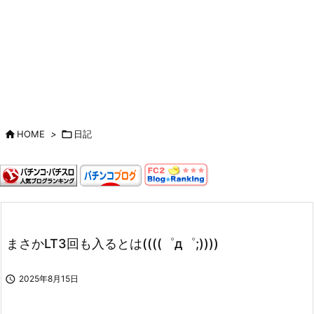

HOME
>

日記
まさかLT3回も入るとは((((゜д゜;))))

2025年8月15日