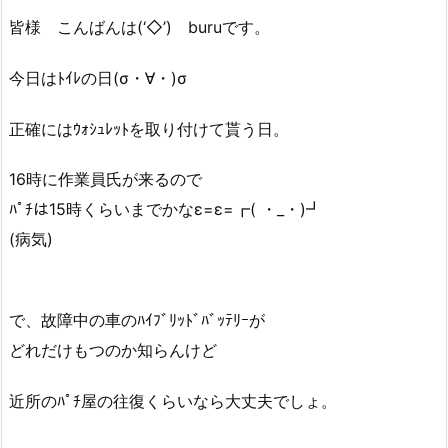
皆様 こんばんは(‘◇’)ゞburuです。
今日はﾄｲﾚの日(σ・∀・)σ
正確にはｳｫｼｭﾚｯﾄを取り付けて貰う日。
16時に作業員氏が来るので
ﾊﾟﾁは15時くらいまでかなε=ε=┏( ・_・)┛
(病気)
で、故障中の車のﾊｲﾌﾞﾘｯﾄﾞﾊﾞｯﾃﾘｰが
どれだけもつのか知らんけど
近所のﾊﾟﾁ屋の往復くらいなら大丈夫でしょ。