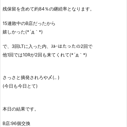
残保留を含めて約84％の継続率となります。
15連敗中のB店だったから
嬉しかった(*´д｀*)
で、3回LTに入った内、ｽﾙｰはたったの2回で
他1回では10Rが2回も来てくれて(*´д｀*)
さっさと摘発されろや〆(.. )
(今日も今日とて)
本日の結果です。
B店:96個交換