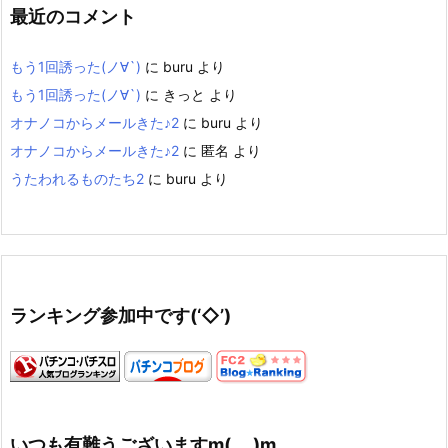
最近のコメント
もう1回誘った(ノ∀`)
に
buru
より
もう1回誘った(ノ∀`)
に
きっと
より
オナノコからメールきた♪2
に
buru
より
オナノコからメールきた♪2
に
匿名
より
うたわれるものたち2
に
buru
より
ランキング参加中です(‘◇’)ゞ
いつも有難うございますm(_ _)m