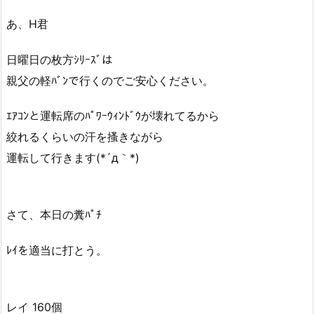
あ、H君
日曜日の枚方ｼﾘｰｽﾞは
親父の軽ﾊﾞﾝで行くのでご安心ください。
ｴｱｺﾝと運転席のﾊﾟﾜｰｳｨﾝﾄﾞｳが壊れてるから
絞れるくらいの汗を搔きながら
運転して行きます(*´д｀*)
さて、本日の糞ﾊﾟﾁ
ﾚｲを適当に打とう。
レイ 160個