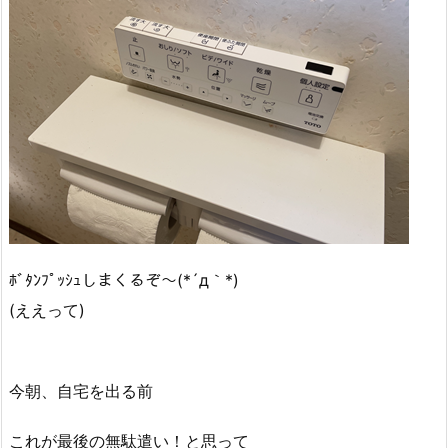
ﾎﾞﾀﾝﾌﾟｯｼｭしまくるぞ～(*´д｀*)
(ええって)
今朝、自宅を出る前
これが最後の無駄遣い！と思って