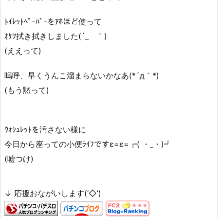
ﾄｲﾚｯﾄﾍﾟｰﾊﾟｰをｱﾎほど使って
ｵｹﾂ拭き拭きしました(´_ゝ｀)
(ええって)
嗚呼、早くうんこ溜まらないかなあ(*´д｀*)
(もう黙って)
ｳｫｼｭﾚｯﾄを汚さない様に
今日から座っての小便ﾗｲﾌですε=ε=┏( ・_・)┛
(嘘つけ)
↓ 応援おながいします(‘◇’)ゞ