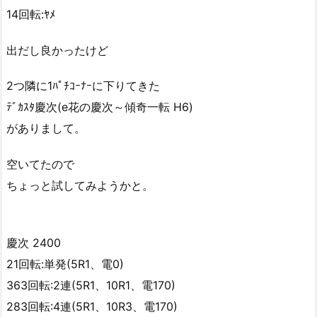
14回転:ﾔﾒ
出だし良かったけど
2つ隣に1ﾊﾟﾁｺｰﾅｰに下りてきた
ﾃﾞｶｽﾀ慶次(e花の慶次～傾奇一転 H6)
がありまして。
空いてたので
ちょっと試してみようかと。
慶次 2400
21回転:単発(5R1、電0)
363回転:2連(5R1、10R1、電170)
283回転:4連(5R1、10R3、電170)