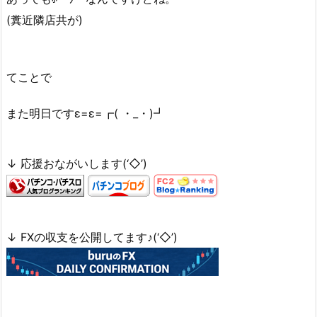
(糞近隣店共が)
てことで
また明日ですε=ε=┏( ・_・)┛
↓ 応援おながいします(‘◇’)ゞ
↓ FXの収支を公開してます♪(‘◇’)ゞ