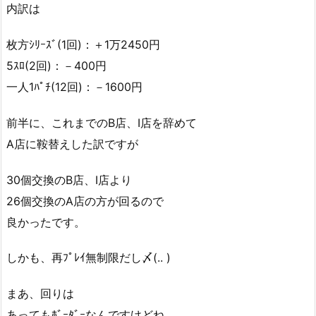
内訳は
枚方ｼﾘｰｽﾞ(1回)：＋1万2450円
5ｽﾛ(2回)：－400円
一人1ﾊﾟﾁ(12回)：－1600円
前半に、これまでのB店、I店を辞めて
A店に鞍替えした訳ですが
30個交換のB店、I店より
26個交換のA店の方が回るので
良かったです。
しかも、再ﾌﾟﾚｲ無制限だし〆(.. )
まあ、回りは
あってもﾎﾞｰﾀﾞｰなんですけどね。