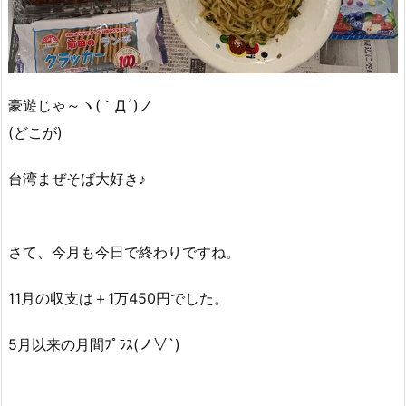
豪遊じゃ～ヽ(｀Д´)ノ
(どこが)
台湾まぜそば大好き♪
さて、今月も今日で終わりですね。
11月の収支は＋1万450円でした。
5月以来の月間ﾌﾟﾗｽ(ノ∀`)