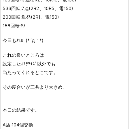
536回転:7連(2R2、10R5、電150)
200回転:単発(2R1、電150)
156回転:ﾔﾒ
今日もｵﾓﾛｰ(*´д｀*)
これの良いところは
設定したｶｽﾀﾏｲｽﾞ以外でも
当たってくれるとこです。
その度合いが三共より大きめ。
本日の結果です。
A店:104個交換