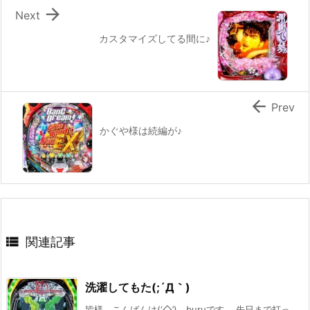

Next
カスタマイズしてる間に♪

Prev
かぐや様は続編が♪

関連記事
洗濯してもた(;´Д｀)
皆様 こんばんは(‘◇’)ゞburuです。 先日まで打っ