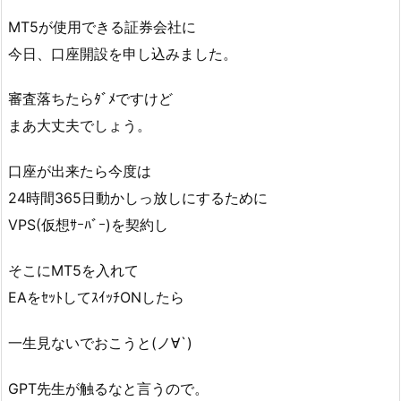
MT5が使用できる証券会社に
今日、口座開設を申し込みました。
審査落ちたらﾀﾞﾒですけど
まあ大丈夫でしょう。
口座が出来たら今度は
24時間365日動かしっ放しにするために
VPS(仮想ｻｰﾊﾞｰ)を契約し
そこにMT5を入れて
EAをｾｯﾄしてｽｲｯﾁONしたら
一生見ないでおこうと(ノ∀`)
GPT先生が触るなと言うので。