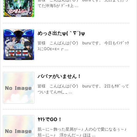
てた沖海5が ﾃﾞｰﾀ上 ...
めっさ出たψ(｀∇´)ψ
皆様 こんばんは(‘◇’)ゞburuです。 今日もｲﾝﾃﾞｯｸ
ｽにGOε=ε=┏ ...
ババァがいません！
皆様 こんばんは(‘◇’)ゞburuです。 2日もｻﾎﾞって
ついまてんm(_ _ ...
ﾔﾏﾄでGO！
肌～に～飾った星屑が～♪ 人の心で愛になるぅ～♪
頬～に～♪ 浮かんだ～♪ ほほ ...