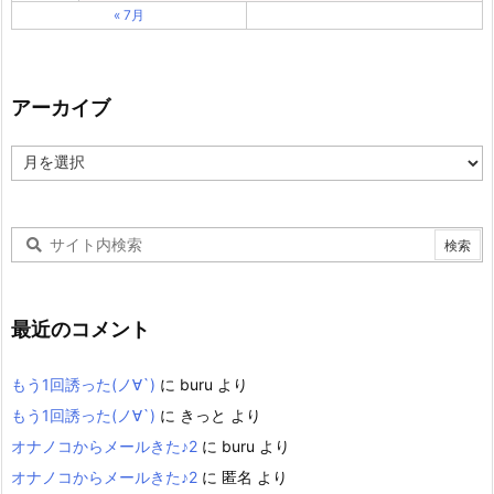
« 7月
アーカイブ
ア
ー
カ
イ
ブ
最近のコメント
もう1回誘った(ノ∀`)
に
buru
より
もう1回誘った(ノ∀`)
に
きっと
より
オナノコからメールきた♪2
に
buru
より
オナノコからメールきた♪2
に
匿名
より