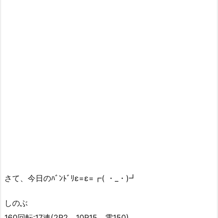
さて、今日のﾊﾞﾝﾄﾞﾘε=ε=┏( ・_・)┛
しのぶ
160回転:17連(2R2、10R15、電150)