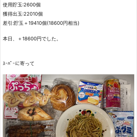
使用貯玉:2600個
獲得出玉:22010個
差引:貯玉＋19410個(18600円相当)
本日、＋18600円でした。
ｽｰﾊﾟｰに寄って