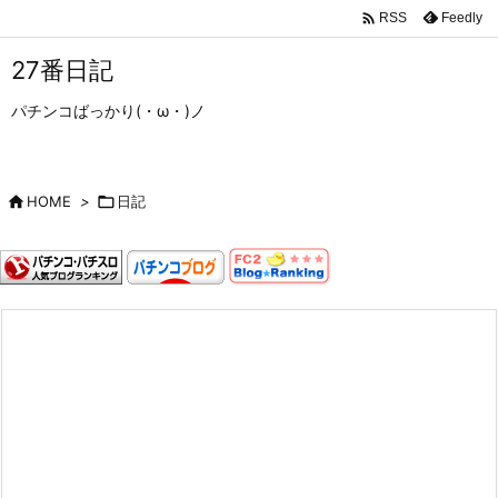

Feedly
RSS
27番日記
パチンコばっかり(・ω・)ノ

HOME
>

日記