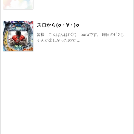
スロから(σ・∀・)σ
皆様 こんばんは(‘◇’)ゞburuです。 昨日のﾄﾞﾝち
ゃんが楽しかったので ...