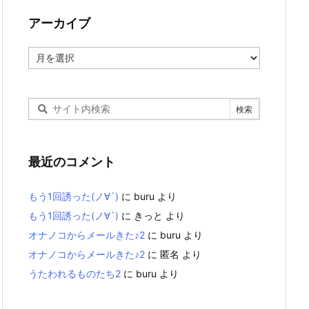
アーカイブ
ア
ー
カ
イ
ブ
最近のコメント
もう1回誘った(ノ∀`)
に
buru
より
もう1回誘った(ノ∀`)
に
きっと
より
オナノコからメールきた♪2
に
buru
より
オナノコからメールきた♪2
に
匿名
より
うたわれるものたち2
に
buru
より