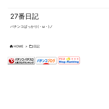
27番日記
パチンコばっかり(・ω・)ノ

HOME
>

日記