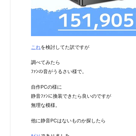
これ
を検討してた訳ですが
調べてみたら
ﾌｧﾝの音がうるさい様で。
自作PCの様に
静音ﾌｧﾝに換装できたら良いのですが
無理な模様。
他に静音PCはないものか探したら
ｻｲｺﾑ
でありました。