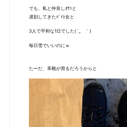
でも、私と仲良しｵｻﾝと
遅刻してきたﾊﾞｲﾄ女と
3人で平和な1日でした(´_ゝ｀)
毎日雪でいいのにｗ
たーだ、革靴が滑るだろうからと