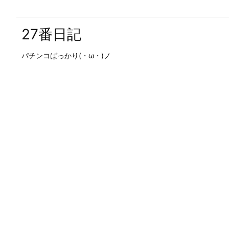
27番日記
パチンコばっかり(・ω・)ノ