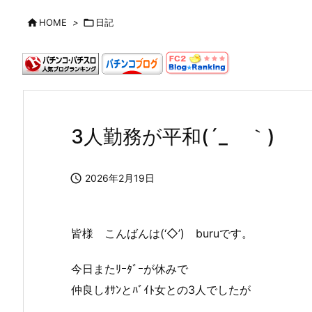

HOME
>

日記
3人勤務が平和(´_ゝ｀)

2026年2月19日
皆様 こんばんは(‘◇’)ゞburuです。
今日またﾘｰﾀﾞｰが休みで
仲良しｵｻﾝとﾊﾞｲﾄ女との3人でしたが