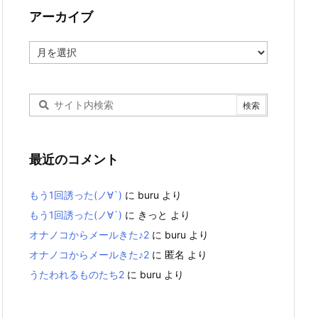
アーカイブ
ア
ー
カ
イ
ブ
最近のコメント
もう1回誘った(ノ∀`)
に
buru
より
もう1回誘った(ノ∀`)
に
きっと
より
オナノコからメールきた♪2
に
buru
より
オナノコからメールきた♪2
に
匿名
より
うたわれるものたち2
に
buru
より