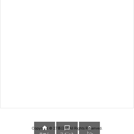



Copyright ©
27番日記
All Rights Reserved.
上へ
ホーム
コメント