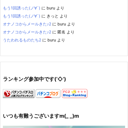
もう1回誘った(ノ∀`)
に
buru
より
もう1回誘った(ノ∀`)
に
きっと
より
オナノコからメールきた♪2
に
buru
より
オナノコからメールきた♪2
に
匿名
より
うたわれるものたち2
に
buru
より
ランキング参加中です(‘◇’)ゞ
いつも有難うございますm(_ _)m