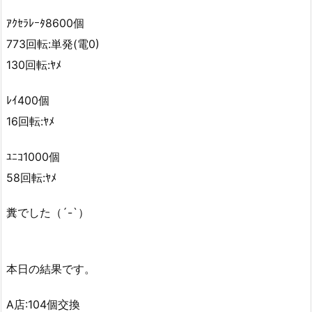
ｱｸｾﾗﾚｰﾀ8600個
773回転:単発(電0)
130回転:ﾔﾒ
ﾚｲ400個
16回転:ﾔﾒ
ﾕﾆｺ1000個
58回転:ﾔﾒ
糞でした（´-`）
本日の結果です。
A店:104個交換