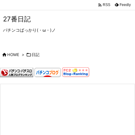

Feedly
RSS
27番日記
パチンコばっかり(・ω・)ノ

HOME
>

日記