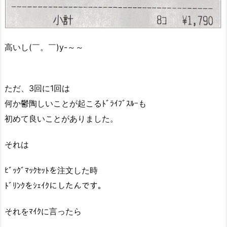
高いし(￣。￣)y-～～
ただ、3回に1回は
何か鬱陶しいことが起こるﾄﾞﾗｲﾌﾞｽﾙｰも
初めて良いことがありました。
それは
ﾋﾞｯｸﾞﾏｯｸｾｯﾄを注文した時
ﾄﾞﾘﾝｸをｼｪｲｸにしたんです。
それをﾏｲｸに言ったら