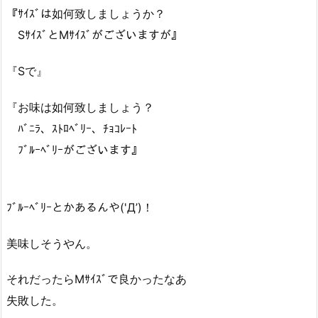
『ｻｲｽﾞは如何致しましょうか？
SｻｲｽﾞとMｻｲｽﾞがございますが』
『Sで』
『お味は如何致しましょう？
ﾊﾞﾆﾗ、ｽﾄﾛﾍﾞﾘｰ、ﾁｮｺﾚｰﾄ
ﾌﾞﾙｰﾍﾞﾘｰがございます』
ﾌﾞﾙｰﾍﾞﾘｰとかあるんや('Д’)！
美味しそうやん。
それだったらMｻｲｽﾞで良かったなあ
失敗した。