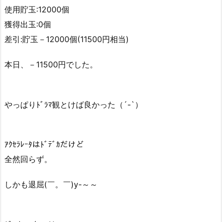
使用貯玉:12000個
獲得出玉:0個
差引:貯玉－12000個(11500円相当)
本日、－11500円でした。
やっぱりﾄﾞﾗﾏ観とけば良かった（´-`）
ｱｸｾﾗﾚｰﾀはﾄﾞﾃﾞｶだけど
全然回らず。
しかも退屈(￣。￣)y-～～