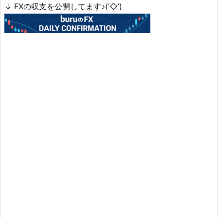
↓ FXの収支を公開してます♪(‘◇’)ゞ