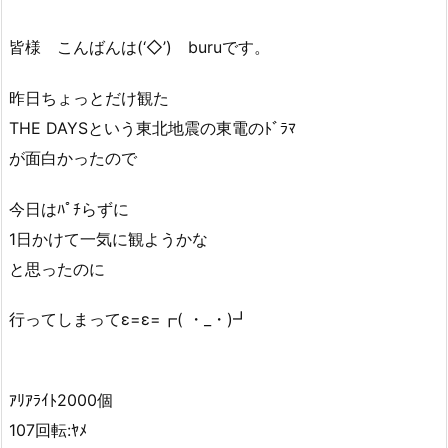
皆様 こんばんは(‘◇’)ゞburuです。
昨日ちょっとだけ観た
THE DAYSという東北地震の東電のﾄﾞﾗﾏ
が面白かったので
今日はﾊﾟﾁらずに
1日かけて一気に観ようかな
と思ったのに
行ってしまってε=ε=┏( ・_・)┛
ｱﾘｱﾗｲﾄ2000個
107回転:ﾔﾒ