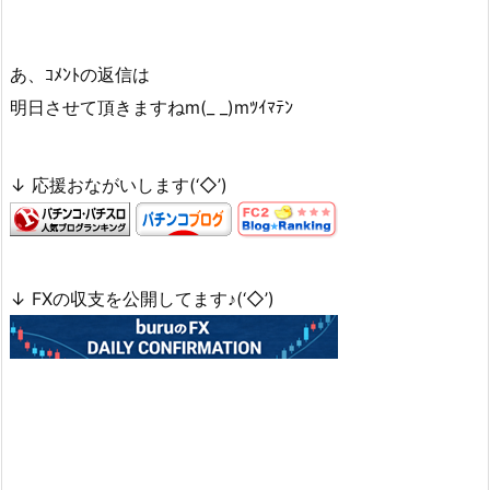
あ、ｺﾒﾝﾄの返信は
明日させて頂きますねm(_ _)mﾂｲﾏﾃﾝ
↓ 応援おながいします(‘◇’)ゞ
↓ FXの収支を公開してます♪(‘◇’)ゞ