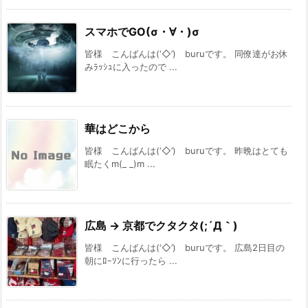
スマホでGO(σ・∀・)σ
皆様 こんばんは(‘◇’)ゞburuです。 同僚達がお休
みﾗｯｼｭに入ったので ...
華はどこから
皆様 こんばんは(‘◇’)ゞburuです。 昨晩はとても
眠たくm(_ _)m ...
広島 → 京都でクタクタ(;´Д｀)
皆様 こんばんは(‘◇’)ゞburuです。 広島2日目の
朝にﾛｰｿﾝに行ったら ...