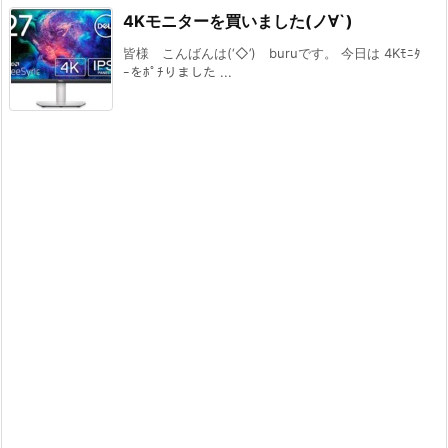
4Kモニターを買いました(ノ∀`)
皆様 こんばんは(‘◇’)ゞburuです。 今日は 4Kﾓﾆﾀ
ｰをﾎﾟﾁりました ...