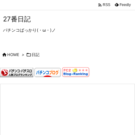

Feedly
RSS
27番日記
パチンコばっかり(・ω・)ノ

HOME
>

日記