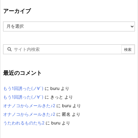
アーカイブ
ア
ー
カ
イ
ブ
最近のコメント
もう1回誘った(ノ∀`)
に
buru
より
もう1回誘った(ノ∀`)
に
きっと
より
オナノコからメールきた♪2
に
buru
より
オナノコからメールきた♪2
に
匿名
より
うたわれるものたち2
に
buru
より