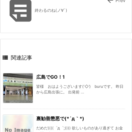


Prev
終わるのね(ノ∀`)

関連記事
広島でGO！1
皆様 おはようございます(‘◇’)ゞburuです。 昨日
から広島出張に。 出発前 ...
裏勧善懲悪で(*´д｀*)
だめだ((((゜д゜;)))) 欲しいものがあり過ぎて お金