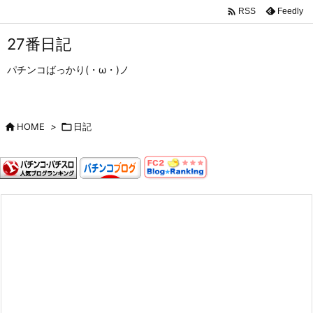

Feedly
RSS
27番日記
パチンコばっかり(・ω・)ノ

HOME
>

日記