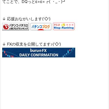
てことで、DQっとε=ε=┏( ・_・)┛
↓ 応援おながいします(‘◇’)ゞ
↓ FXの収支を公開してます♪(‘◇’)ゞ