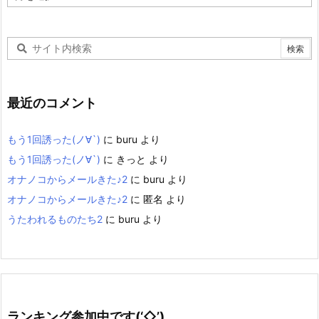
ー
カ
イ
ブ
最近のコメント
もう1回誘った(ノ∀`)
に
buru
より
もう1回誘った(ノ∀`)
に
きっと
より
オナノコからメールきた♪2
に
buru
より
オナノコからメールきた♪2
に
匿名
より
うたわれるものたち2
に
buru
より
ランキング参加中です(‘◇’)ゞ