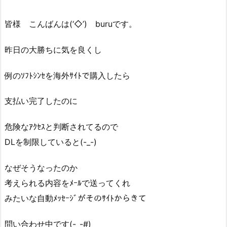
皆様 こんばんは(‘◇’)ゞburuです。
昨日の大勝ちに気を良くし
例のｿﾌﾄｼﾝｾを海外ｻｲﾄで購入したら
支払い完了したのに
危険なｱｸｾｽと判断されてるので
DLを制限していると(-_-)
なぜそうなったのか
考えられる内容をﾒｰﾙで送ってくれ
みたいな自動ﾒｯｾｰｼﾞがそのｻｲﾄからきて
問い合わせ中です(-_-#)