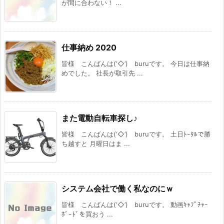
が間に合わない！ ...
仕事納め 2020
皆様 こんばんは(‘◇’)ゞburuです。 今日は仕事納
めでした。 社長が取引先 ...
また電動自転車探し♪
皆様 こんばんは(‘◇’)ゞburuです。 土日ﾄｰﾀﾙで勝
ち越すと 月曜日はま ...
システム会社で働く私なのにｗ
皆様 こんばんは(‘◇’)ゞburuです。 動画ｷｬﾌﾟﾁｬｰ
ﾎﾞｰﾄﾞを買おう ...