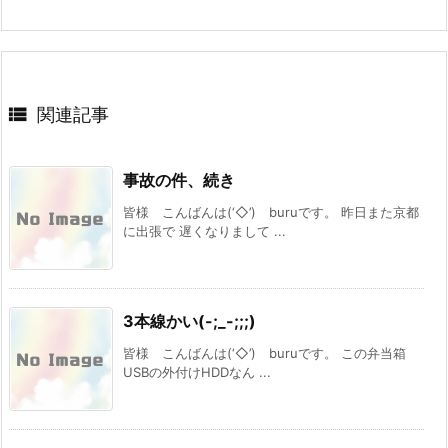

関連記事
事故の件、続き
皆様 こんばんは(‘◇’)ゞburuです。 昨日また京都
に出張で 遅くなりまして ...
3本線かい(-;_-;;;)
皆様 こんばんは(‘◇’)ゞburuです。 この弁当箱
USBの外付けHDDなん ...