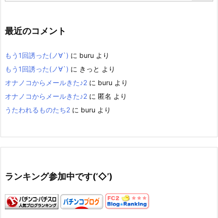
最近のコメント
もう1回誘った(ノ∀`)
に
buru
より
もう1回誘った(ノ∀`)
に
きっと
より
オナノコからメールきた♪2
に
buru
より
オナノコからメールきた♪2
に
匿名
より
うたわれるものたち2
に
buru
より
ランキング参加中です(‘◇’)ゞ