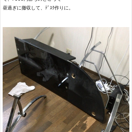
昼過ぎに撤収して、ﾃﾞｽｸ作りに。