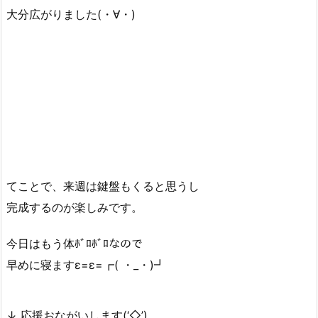
大分広がりました(・∀・)
てことで、来週は鍵盤もくると思うし
完成するのが楽しみです。
今日はもう体ﾎﾞﾛﾎﾞﾛなので
早めに寝ますε=ε=┏( ・_・)┛
↓ 応援おながいします(‘◇’)ゞ