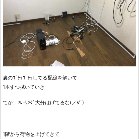
裏のｺﾞﾁｬｺﾞﾁｬしてる配線を解いて
1本ずつ拭いていき
てか、ﾌﾛｰﾘﾝｸﾞ大分はげてるな(ノ∀`)
1階から荷物を上げてきて