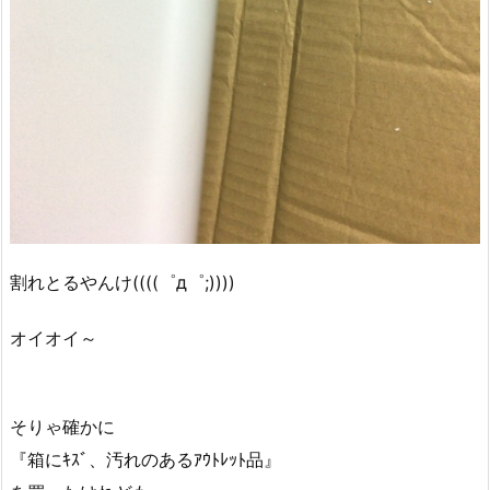
割れとるやんけ((((゜д゜;))))
オイオイ～
そりゃ確かに
『箱にｷｽﾞ、汚れのあるｱｳﾄﾚｯﾄ品』