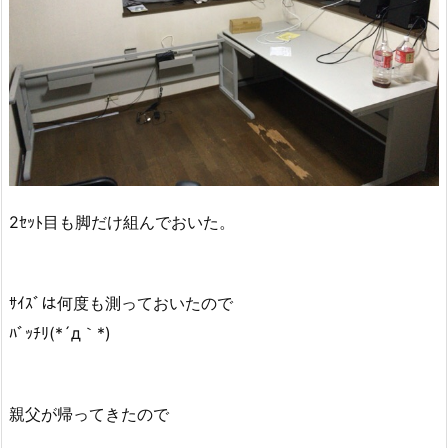
2ｾｯﾄ目も脚だけ組んでおいた。
ｻｲｽﾞは何度も測っておいたので
ﾊﾞｯﾁﾘ(*´д｀*)
親父が帰ってきたので