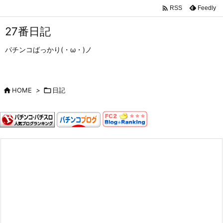

Feedly
RSS
27番日記
パチンコばっかり(・ω・)ノ

HOME
>

日記