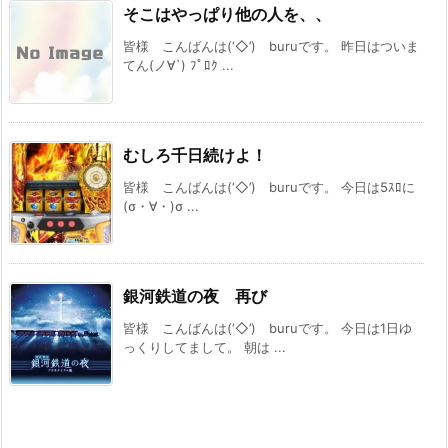
そこはやっぱり他の人を、、
皆様 こんばんは(‘◇’)ゞburuです。 昨日はついま
てん(ノ∀`) ﾌﾟﾛｸ ...
むしろ千日続けよ！
皆様 こんばんは(‘◇’)ゞburuです。 今日は5ｽﾛに
(σ・∀・)σ ...
銀河鉄道の夜 再び
皆様 こんばんは(‘◇’)ゞburuです。 今日は1日ゆ
っくりしてまして。 朝は ...