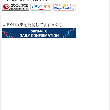
↓ FXの収支を公開してます♪(‘◇’)ゞ