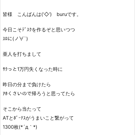
皆様 こんばんは(‘◇’)ゞburuです。
今日こそﾃﾞｽｸを作るぞと思いつつ
ｽﾛに(ノ∀`)
亜人を打ちまして
ｻｸっと1万円失くなった時に
昨日の分まで負けたら
ｱﾎくさいので帰ろうと思ってたら
そこから当たって
ATとﾎﾞｰﾅｽがうまいこと繋がって
1300枚(*´д｀*)