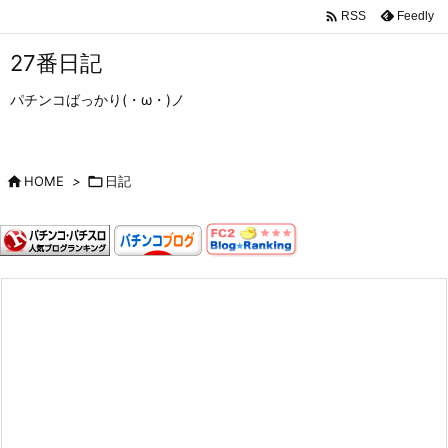

Feedly
RSS
27番日記
パチンコばっかり(・ω・)ノ

HOME
>

日記