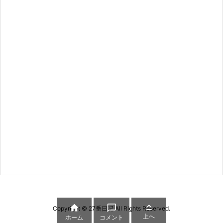



Copyright ©
27番日記
All Rights Reserved.
上へ
ホーム
コメント