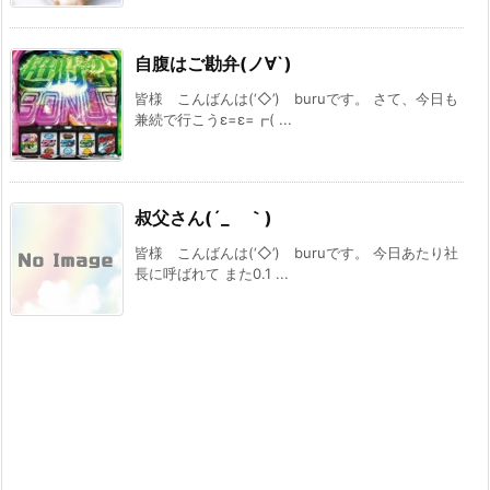
自腹はご勘弁(ノ∀`)
皆様 こんばんは(‘◇’)ゞburuです。 さて、今日も
兼続で行こうε=ε=┏( ...
叔父さん(´_ゝ｀)
皆様 こんばんは(‘◇’)ゞburuです。 今日あたり社
長に呼ばれて また0.1 ...