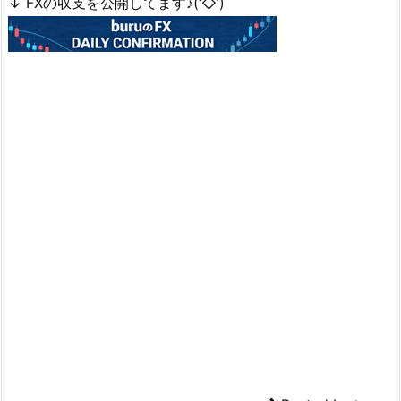
↓ FXの収支を公開してます♪(‘◇’)ゞ