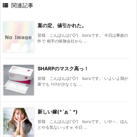

関連記事
案の定、値引かれた。
皆様 こんばんは(‘◇’)ゞburuです。 今日は事故の
件で 相手の保険会社から ...
SHARPのマスク高っ！
皆様 こんばんは(‘◇’)ゞburuです。 いよいよ我が
家でも ﾏｽｸが少なくな ...
新しい嫁(*´д｀*)
皆様 こんばんは(‘◇’)ゞburuです。 いや～、ほん
とやる気ないっすｗ 今日 ...