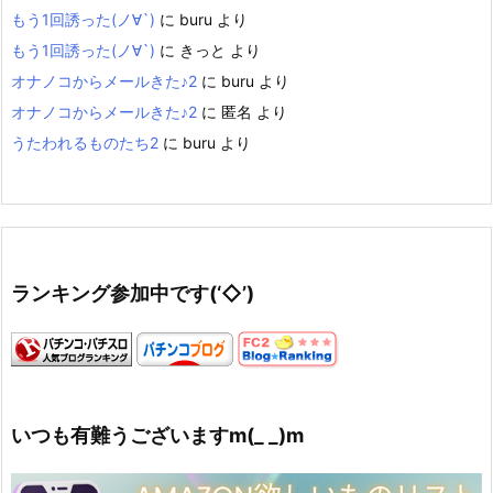
もう1回誘った(ノ∀`)
に
buru
より
もう1回誘った(ノ∀`)
に
きっと
より
オナノコからメールきた♪2
に
buru
より
オナノコからメールきた♪2
に
匿名
より
うたわれるものたち2
に
buru
より
ランキング参加中です(‘◇’)ゞ
いつも有難うございますm(_ _)m