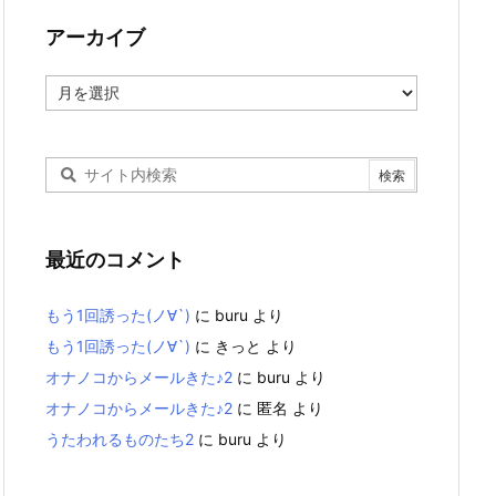
アーカイブ
ア
ー
カ
イ
ブ
最近のコメント
もう1回誘った(ノ∀`)
に
buru
より
もう1回誘った(ノ∀`)
に
きっと
より
オナノコからメールきた♪2
に
buru
より
オナノコからメールきた♪2
に
匿名
より
うたわれるものたち2
に
buru
より