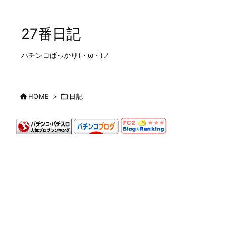
27番日記
パチンコばっかり(・ω・)ノ

HOME
>

日記