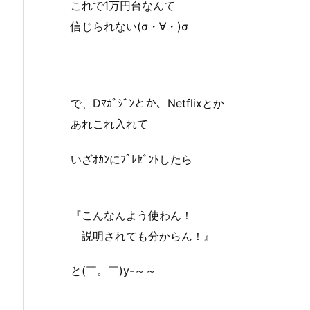
これで1万円台なんて
信じられない(σ・∀・)σ
で、Dﾏｶﾞｼﾞﾝとか、Netflixとか
あれこれ入れて
いざｵｶﾝにﾌﾟﾚｾﾞﾝﾄしたら
『こんなんよう使わん！
説明されても分からん！』
と(￣。￣)y-～～