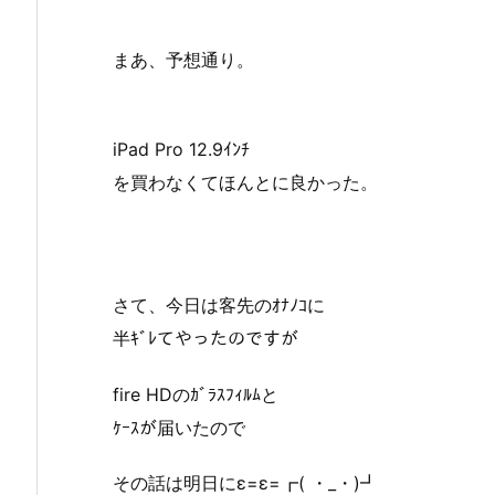
まあ、予想通り。
iPad Pro 12.9ｲﾝﾁ
を買わなくてほんとに良かった。
さて、今日は客先のｵﾅﾉｺに
半ｷﾞﾚてやったのですが
fire HDのｶﾞﾗｽﾌｨﾙﾑと
ｹｰｽが届いたので
その話は明日にε=ε=┏( ・_・)┛