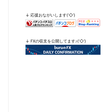
↓ 応援おながいします(‘◇’)ゞ
↓ FXの収支を公開してます♪(‘◇’)ゞ