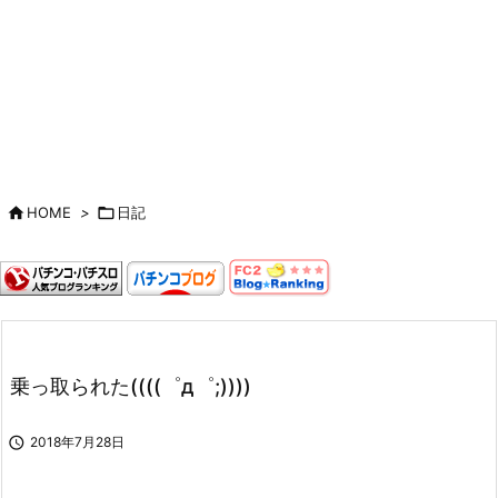

HOME
>

日記
乗っ取られた((((゜д゜;))))

2018年7月28日