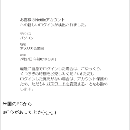
米国のPCから
ﾛｸﾞｲﾝがあったとか(-;_-;;;)