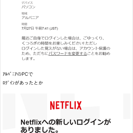
ｱﾙﾊﾞﾆｱのPCで
ﾛｸﾞｲﾝがあったとか