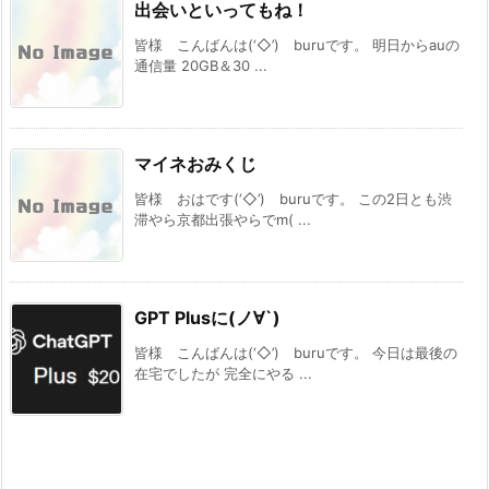
出会いといってもね！
皆様 こんばんは(‘◇’)ゞburuです。 明日からauの
通信量 20GB＆30 ...
マイネおみくじ
皆様 おはです(‘◇’)ゞburuです。 この2日とも渋
滞やら京都出張やらでm( ...
GPT Plusに(ノ∀`)
皆様 こんばんは(‘◇’)ゞburuです。 今日は最後の
在宅でしたが 完全にやる ...