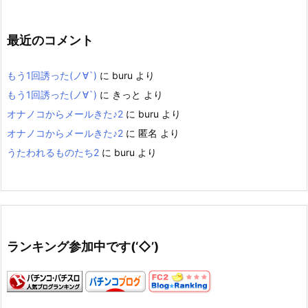
最近のコメント
もう1回誘った(ノ∀`)
に
buru
より
もう1回誘った(ノ∀`)
に
きっと
より
オナノコからメールきた♪2
に
buru
より
オナノコからメールきた♪2
に
匿名
より
うたわれるものたち2
に
buru
より
ランキング参加中です(‘◇’)ゞ