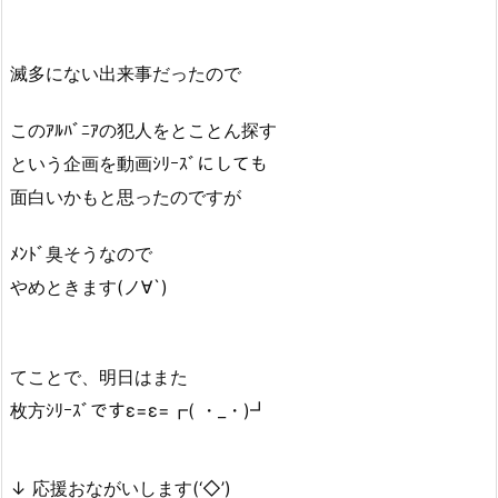
滅多にない出来事だったので
このｱﾙﾊﾞﾆｱの犯人をとことん探す
という企画を動画ｼﾘｰｽﾞにしても
面白いかもと思ったのですが
ﾒﾝﾄﾞ臭そうなので
やめときます(ノ∀`)
てことで、明日はまた
枚方ｼﾘｰｽﾞですε=ε=┏( ・_・)┛
↓ 応援おながいします(‘◇’)ゞ