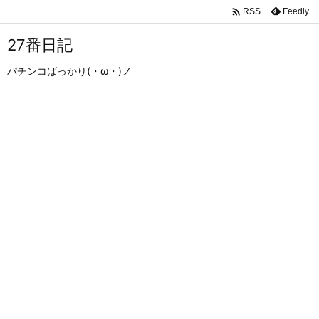

Feedly
RSS
27番日記
パチンコばっかり(・ω・)ノ