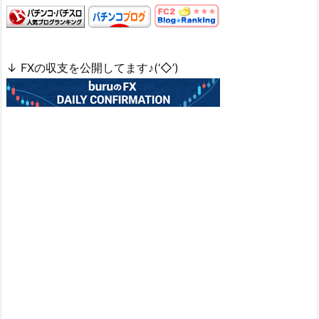
↓ FXの収支を公開してます♪(‘◇’)ゞ