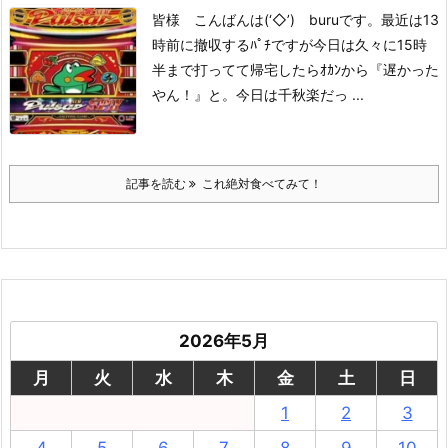
皆様 こんばんは(‘◇’)ゞburuです。
最近は13
時前に撤収するﾊﾟﾁですが
今日は久々に15時
半まで打ってて
帰宅したらｵｶﾝから
『遅かった
やん！』と。
今日は千秋楽だっ ...
記事を読む
これ絶対食べてみて！
2026年5月
月
火
水
木
金
土
日
1
2
3