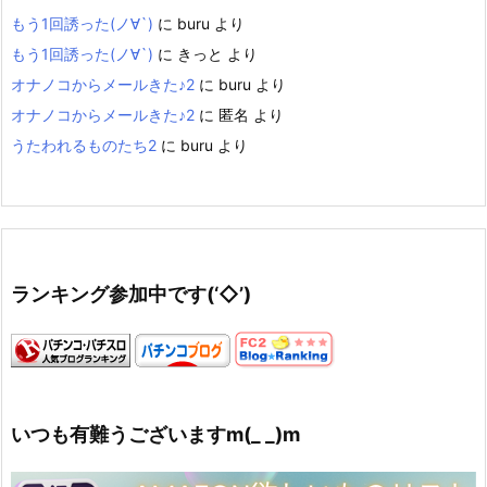
もう1回誘った(ノ∀`)
に
buru
より
もう1回誘った(ノ∀`)
に
きっと
より
オナノコからメールきた♪2
に
buru
より
オナノコからメールきた♪2
に
匿名
より
うたわれるものたち2
に
buru
より
ランキング参加中です(‘◇’)ゞ
いつも有難うございますm(_ _)m