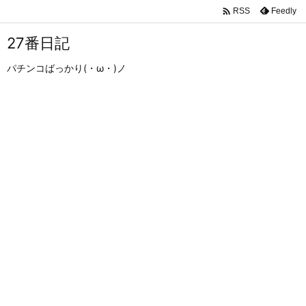

Feedly
RSS
27番日記
パチンコばっかり(・ω・)ノ