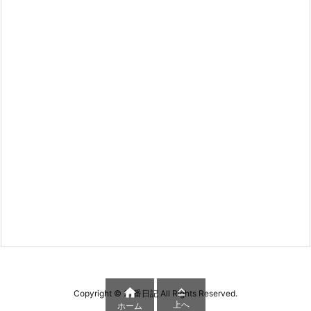


Copyright ©
27番日記
All Rights Reserved.
上へ
ホーム