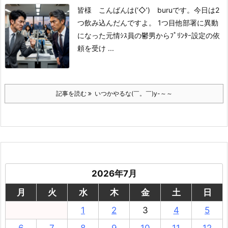
皆様 こんばんは(‘◇’)ゞburuです。
今日は2
つ飲み込んだんですよ。
1つ目
他部署に異動
になった
元情ｼｽ員の鬱男から
ﾌﾟﾘﾝﾀｰ設定の依
頼を受け ...
記事を読む
いつかやるな(￣。￣)y-～～
2026年7月
月
火
水
木
金
土
日
1
2
3
4
5