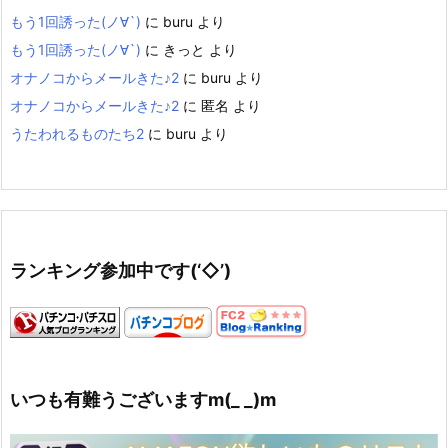
もう1回誘った(ノ∀`)
に
buru
より
もう1回誘った(ノ∀`)
に
きっと
より
オナノコからメールきた♪2
に
buru
より
オナノコからメールきた♪2
に
匿名
より
うたわれるものたち2
に
buru
より
ランキング参加中です(‘◇’)ゞ
いつも有難うございますm(_ _)m