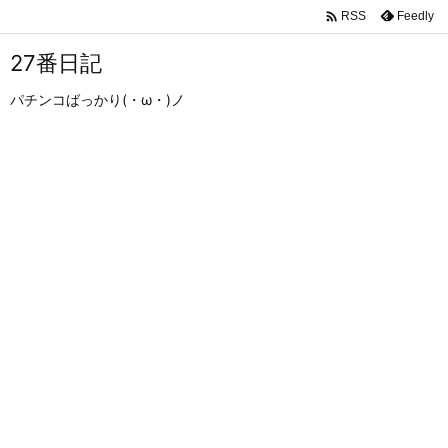

Feedly
RSS
27番日記
パチンコばっかり(・ω・)ノ