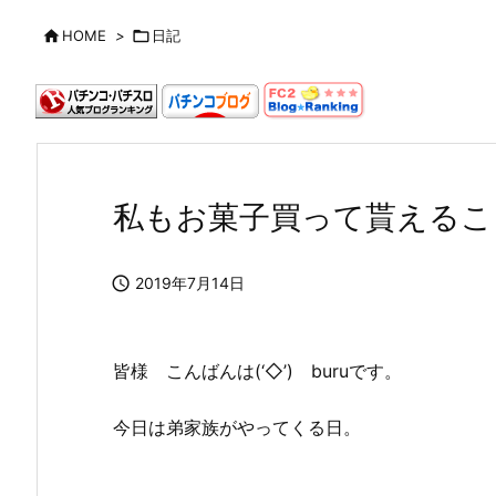

HOME
>

日記
私もお菓子買って貰えること

2019年7月14日
皆様 こんばんは(‘◇’)ゞburuです。
今日は弟家族がやってくる日。