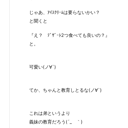
じゃあ、ｱｲｽｸﾘｰﾑは要らないかい？
と聞くと
『え？ ﾃﾞｻﾞｰﾄ2つ食べても良いの？』
と。
可愛い(ノ∀`)
てか、ちゃんと教育しとるな(ノ∀`)
これは弟というより
義妹の教育だろう(´_ゝ｀)