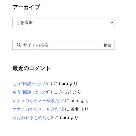
アーカイブ
ア
ー
カ
イ
ブ
最近のコメント
もう1回誘った(ノ∀`)
に
buru
より
もう1回誘った(ノ∀`)
に
きっと
より
オナノコからメールきた♪2
に
buru
より
オナノコからメールきた♪2
に
匿名
より
うたわれるものたち2
に
buru
より