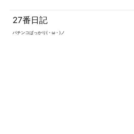
27番日記
パチンコばっかり(・ω・)ノ