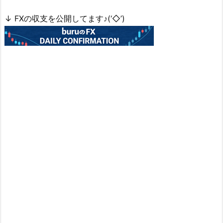
↓ FXの収支を公開してます♪(‘◇’)ゞ