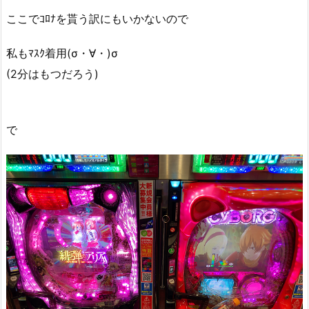
ここでｺﾛﾅを貰う訳にもいかないので
私もﾏｽｸ着用(σ・∀・)σ
(2分はもつだろう)
で