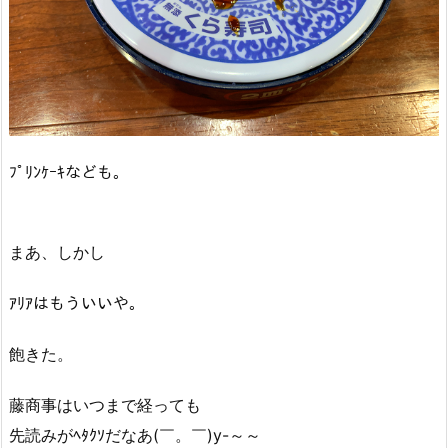
ﾌﾟﾘﾝｹｰｷなども。
まあ、しかし
ｱﾘｱはもういいや。
飽きた。
藤商事はいつまで経っても
先読みがﾍﾀｸｿだなあ(￣。￣)y-～～