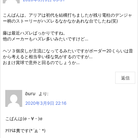
こんばんは。アリアは初代を結構打ちましたが残り電柱のデンジャ
ー柄のストーリーがハズレるなかなかあれな台でしたね(笑)
藤は最近ハズレばっかりですね。
他のメーカーもハズレ多いみたいですけど…
ヘソ３個戻しが主流になってるみたいですがボーダー20くらいは昔
から考えると相当辛い様な気がするのですが…
おまけ賞球で意外と回るのでしょうか…
返信
buru
より:
2020年3月9日 22:16
こばんは(σ・∀・)σ
ｱﾘｱは糞です(*´д｀*)