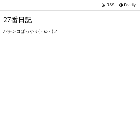

Feedly
RSS
27番日記
パチンコばっかり(・ω・)ノ