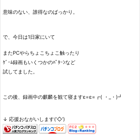
意味のない、誰得なのばっかり。
で、今日は1日家にいて
またPCやらちょこちょこ触ったり
ｹﾞｰﾑ録画もいくつかのﾊﾟﾀｰﾝなど
試してました。
この後、録画中の麒麟を観て寝ますε=ε=┏( ・_・)┛
↓ 応援おながいします(‘◇’)ゞ