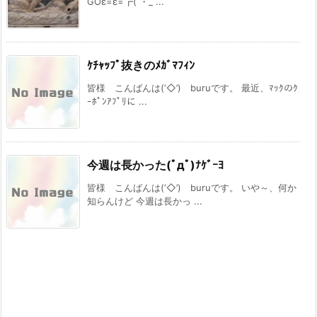
GOε=ε=┏( ・_ ...
ｹﾁｬｯﾌﾟ抜きのﾒｶﾞﾏﾌｨﾝ
皆様 こんばんは(‘◇’)ゞburuです。 最近、ﾏｯｸのｸ
ｰﾎﾟﾝｱﾌﾟﾘに ...
今週は長かった(ﾟдﾟ)ﾅｹﾞｰﾖ
皆様 こんばんは(‘◇’)ゞburuです。 いや～、何か
知らんけど 今週は長かっ ...