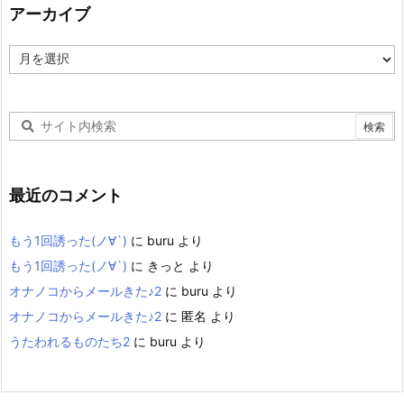
アーカイブ
ア
ー
カ
イ
ブ
最近のコメント
もう1回誘った(ノ∀`)
に
buru
より
もう1回誘った(ノ∀`)
に
きっと
より
オナノコからメールきた♪2
に
buru
より
オナノコからメールきた♪2
に
匿名
より
うたわれるものたち2
に
buru
より