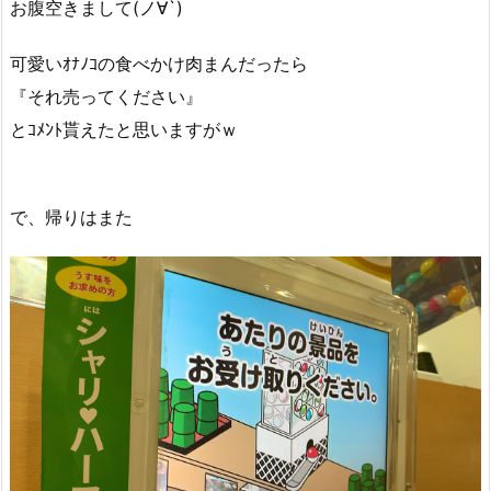
お腹空きまして(ノ∀`)
可愛いｵﾅﾉｺの食べかけ肉まんだったら
『それ売ってください』
とｺﾒﾝﾄ貰えたと思いますがｗ
で、帰りはまた