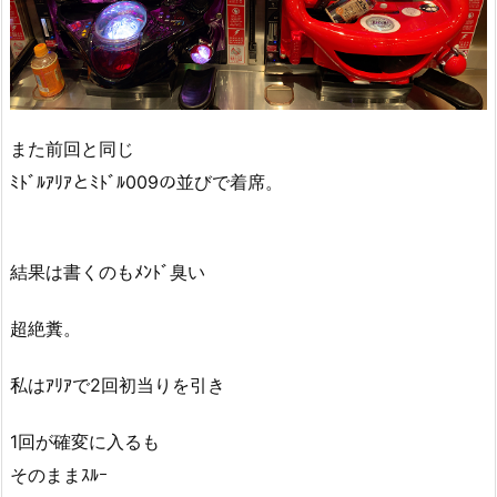
また前回と同じ
ﾐﾄﾞﾙｱﾘｱとﾐﾄﾞﾙ009の並びで着席。
結果は書くのもﾒﾝﾄﾞ臭い
超絶糞。
私はｱﾘｱで2回初当りを引き
1回が確変に入るも
そのままｽﾙｰ