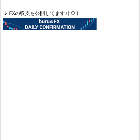
↓ FXの収支を公開してます♪(‘◇’)ゞ