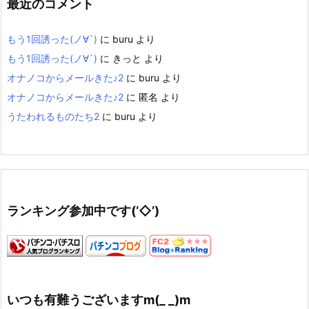
最近のコメント
もう1回誘った(ノ∀`)
に
buru
より
もう1回誘った(ノ∀`)
に
きっと
より
オナノコからメールきた♪2
に
buru
より
オナノコからメールきた♪2
に
匿名
より
うたわれるものたち2
に
buru
より
ランキング参加中です(‘◇’)ゞ
いつも有難うございますm(_ _)m