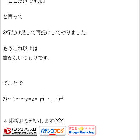
ここだけですよ』
と言って
2行だけ足して再提出してやりました。
もうこれ以上は
書かないつもりです。
てことで
ｱﾅ～ｷ～～ε=ε=┏( ・_・)┛
↓ 応援おながいします(‘◇’)ゞ