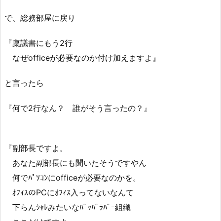
で、総務部屋に戻り
『稟議書にもう2行
なぜofficeが必要なのか付け加えますよ』
と言ったら
『何で2行なん？ 誰がそう言ったの？』
『副部長ですよ。
あなた副部長にも聞いたそうですやん
何でﾊﾟｿｺﾝにofficeが必要なのかを。
ｵﾌｨｽのPCにｵﾌｨｽ入ってないなんて
下らんｼｬﾚみたいなﾊﾟｯﾊﾟﾗﾊﾟｰ組織