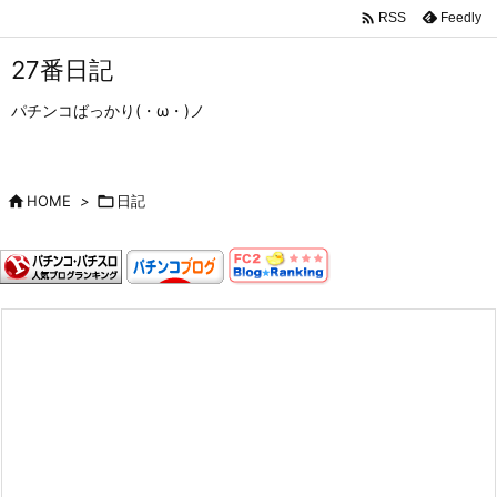

Feedly
RSS
27番日記
パチンコばっかり(・ω・)ノ

HOME
>

日記