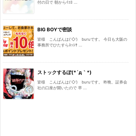
付の日で 朝からｲｴﾛ ...
BIG BOYで密談
皆様 こんばんは(‘◇’)ゞburuです。 今日も大阪の
事務所でひたすらﾈｯﾄｻ ...
ストックするぽ(*´д｀*)
皆様 こんばんは(‘◇’)ゞburuです。 昨晩、証券会
社の口座が開いたので 早 ...