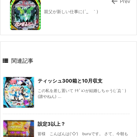

Prev
親父が新しい仕事に(´_ゝ｀)

関連記事
ティッシュ300箱と10月収支
この私を差し置いて ﾃｷﾞｮﾝが結婚しちゃう(;´Д｀)
(誰やねん) ...
設定3以上？
皆様 こんばんは(‘◇’)ゞburuです。 さて、今朝も