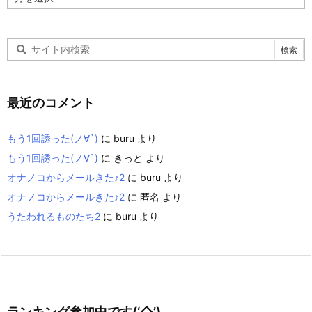
ー
カ
イ
ブ
最近のコメント
もう1回誘った(ノ∀`)
に
buru
より
もう1回誘った(ノ∀`)
に
きっと
より
オナノコからメールきた♪2
に
buru
より
オナノコからメールきた♪2
に
匿名
より
うたわれるものたち2
に
buru
より
ランキング参加中です(‘◇’)ゞ