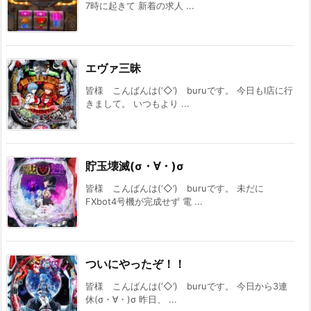
7時に起きて 新着の求人 ...
エヴァ三昧
皆様 こんばんは(‘◇’)ゞburuです。 今日もI店に行
きまして。 いつもより ...
貯玉壊滅(σ・∀・)σ
皆様 こんばんは(‘◇’)ゞburuです。 未だに
FXbot4号機が完成せず 電 ...
ついにやったぞ！！
皆様 こんばんは(‘◇’)ゞburuです。 今日から3連
休(σ・∀・)σ 昨日、 ...