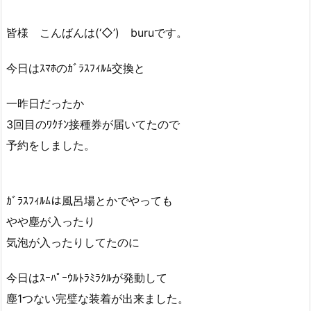
皆様 こんばんは(‘◇’)ゞburuです。
今日はｽﾏﾎのｶﾞﾗｽﾌｨﾙﾑ交換と
一昨日だったか
3回目のﾜｸﾁﾝ接種券が届いてたので
予約をしました。
ｶﾞﾗｽﾌｨﾙﾑは風呂場とかでやっても
やや塵が入ったり
気泡が入ったりしてたのに
今日はｽｰﾊﾟｰｳﾙﾄﾗﾐﾗｸﾙが発動して
塵1つない完璧な装着が出来ました。