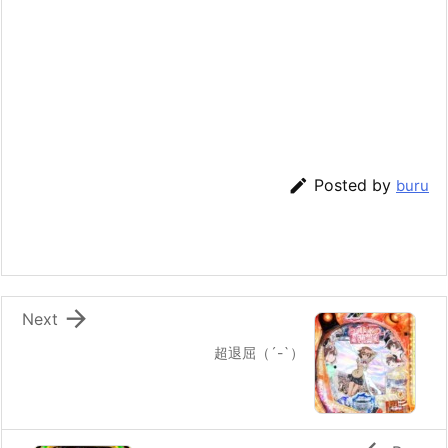

Posted by
buru

Next
超退屈（´-`）