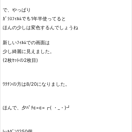
で、やっぱり
ｶﾞﾗｽﾌｨﾙﾑでも1年半使ってると
ほんの少しは変色するんでしょうね
新しいﾌｨﾙﾑでの画面は
少し綺麗に見えました。
(2枚ｾｯﾄの2枚目)
ﾜｸﾁﾝの方は8/20になりました。
ほんで、夕ﾊﾟﾁε=ε=┏( ・_・)┛
ﾚｰﾙｶﾞﾝ1250個