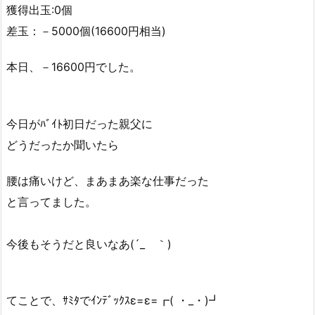
獲得出玉:0個
差玉：－5000個(16600円相当)
本日、－16600円でした。
今日がﾊﾞｲﾄ初日だった親父に
どうだったか聞いたら
腰は痛いけど、まあまあ楽な仕事だった
と言ってました。
今後もそうだと良いなあ(´_ゝ｀)
てことで、ｻﾐﾀでｲﾝﾃﾞｯｸｽε=ε=┏( ・_・)┛