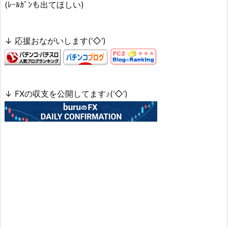
(ﾚｰﾙｶﾞﾝも出てほしい)
↓ 応援おながいします(‘◇’)ゞ
↓ FXの収支を公開してます♪(‘◇’)ゞ