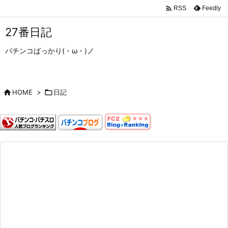

Feedly
RSS
27番日記
パチンコばっかり(・ω・)ノ

HOME
>

日記