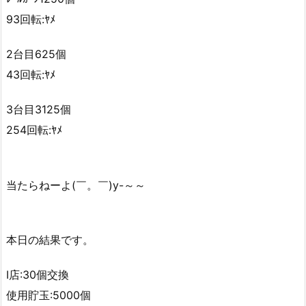
93回転:ﾔﾒ
2台目625個
43回転:ﾔﾒ
3台目3125個
254回転:ﾔﾒ
当たらねーよ(￣。￣)y-～～
本日の結果です。
I店:30個交換
使用貯玉:5000個