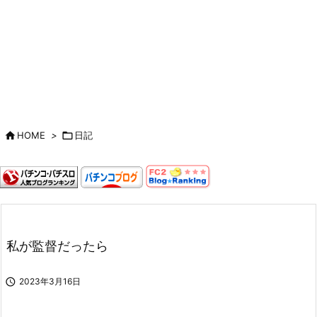

HOME
>

日記
私が監督だったら

2023年3月16日