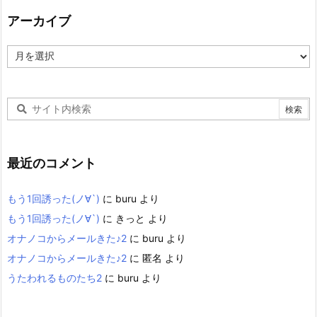
アーカイブ
ア
ー
カ
イ
ブ
最近のコメント
もう1回誘った(ノ∀`)
に
buru
より
もう1回誘った(ノ∀`)
に
きっと
より
オナノコからメールきた♪2
に
buru
より
オナノコからメールきた♪2
に
匿名
より
うたわれるものたち2
に
buru
より