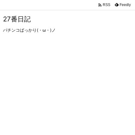

Feedly
RSS
27番日記
パチンコばっかり(・ω・)ノ