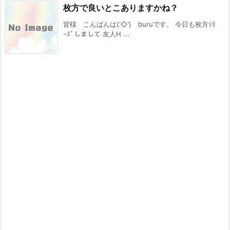
枚方で良いとこありますかね？
皆様 こんばんは(‘◇’)ゞburuです。 今日も枚方ｼﾘ
ｰｽﾞしまして 友人H ...