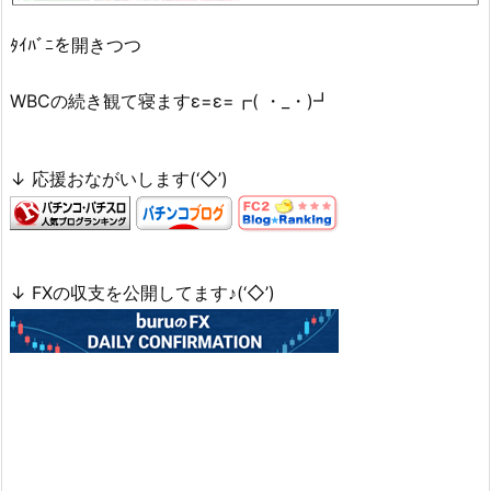
ﾀｲﾊﾞﾆを開きつつ
WBCの続き観て寝ますε=ε=┏( ・_・)┛
↓ 応援おながいします(‘◇’)ゞ
↓ FXの収支を公開してます♪(‘◇’)ゞ