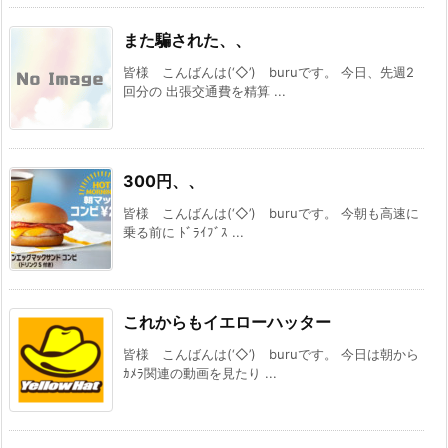
また騙された、、
皆様 こんばんは(‘◇’)ゞburuです。 今日、先週2
回分の 出張交通費を精算 ...
300円、、
皆様 こんばんは(‘◇’)ゞburuです。 今朝も高速に
乗る前に ﾄﾞﾗｲﾌﾞｽ ...
これからもイエローハッター
皆様 こんばんは(‘◇’)ゞburuです。 今日は朝から
ｶﾒﾗ関連の動画を見たり ...