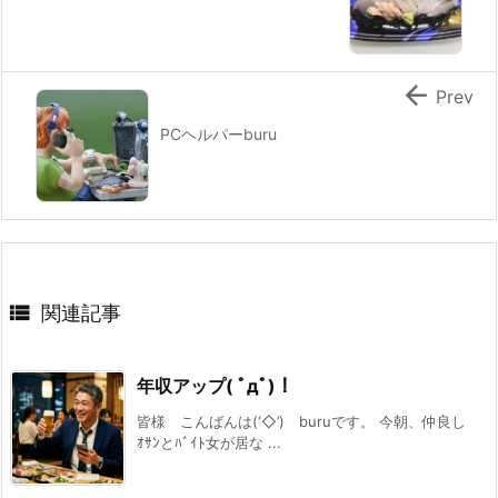

Prev
PCヘルパーburu

関連記事
年収アップ( ﾟдﾟ)！
皆様 こんばんは(‘◇’)ゞburuです。 今朝、仲良し
ｵｻﾝとﾊﾞｲﾄ女が居な ...