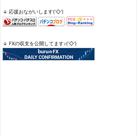
↓ 応援おながいします(‘◇’)ゞ
↓ FXの収支を公開してます♪(‘◇’)ゞ