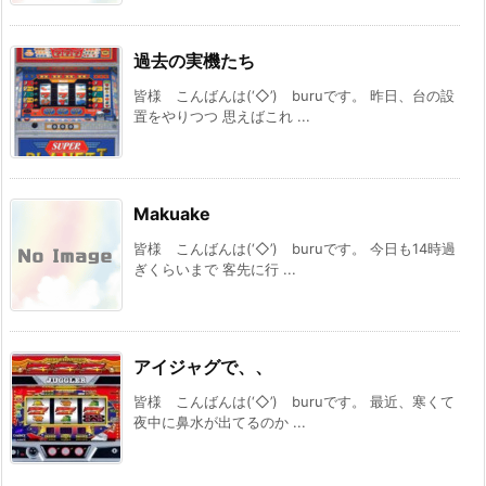
過去の実機たち
皆様 こんばんは(‘◇’)ゞburuです。 昨日、台の設
置をやりつつ 思えばこれ ...
Makuake
皆様 こんばんは(‘◇’)ゞburuです。 今日も14時過
ぎくらいまで 客先に行 ...
アイジャグで、、
皆様 こんばんは(‘◇’)ゞburuです。 最近、寒くて
夜中に鼻水が出てるのか ...