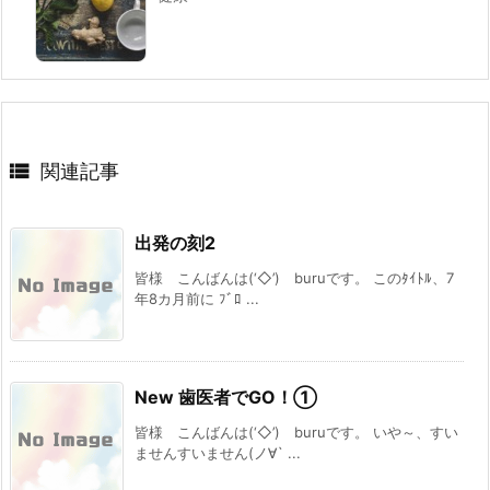

関連記事
出発の刻2
皆様 こんばんは(‘◇’)ゞburuです。 このﾀｲﾄﾙ、7
年8カ月前に ﾌﾞﾛ ...
New 歯医者でGO！①
皆様 こんばんは(‘◇’)ゞburuです。 いや～、すい
ませんすいません(ノ∀` ...