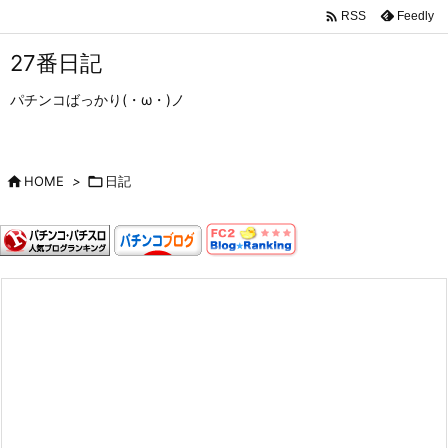

Feedly
RSS
27番日記
パチンコばっかり(・ω・)ノ

HOME
>

日記