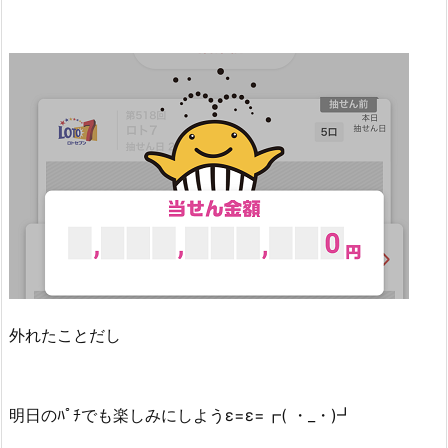
外れたことだし
明日のﾊﾟﾁでも楽しみにしようε=ε=┏( ・_・)┛