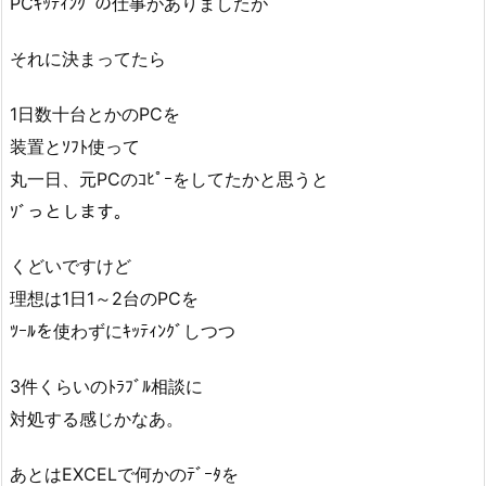
PCｷｯﾃｨﾝｸﾞの仕事がありましたが
それに決まってたら
1日数十台とかのPCを
装置とｿﾌﾄ使って
丸一日、元PCのｺﾋﾟｰをしてたかと思うと
ｿﾞっとします。
くどいですけど
理想は1日1～2台のPCを
ﾂｰﾙを使わずにｷｯﾃｨﾝｸﾞしつつ
3件くらいのﾄﾗﾌﾞﾙ相談に
対処する感じかなあ。
あとはEXCELで何かのﾃﾞｰﾀを