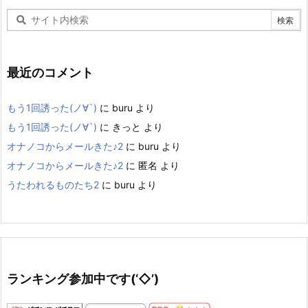
イ
ブ
最近のコメント
もう1回誘った(ノ∀`)
に
buru
より
もう1回誘った(ノ∀`)
に
きっと
より
オナノコからメールきた♪2
に
buru
より
オナノコからメールきた♪2
に
匿名
より
うたわれるものたち2
に
buru
より
ランキング参加中です(‘◇’)ゞ