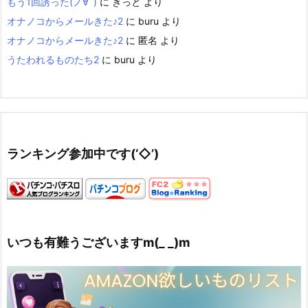
もう1回誘った(ノ∀`)
に
きっと
より
オナノコからメールきた♪2
に
buru
より
オナノコからメールきた♪2
に
匿名
より
うたわれるものたち2
に
buru
より
ランキング参加中です(‘◇’)ゞ
いつも有難うございますm(_ _)m