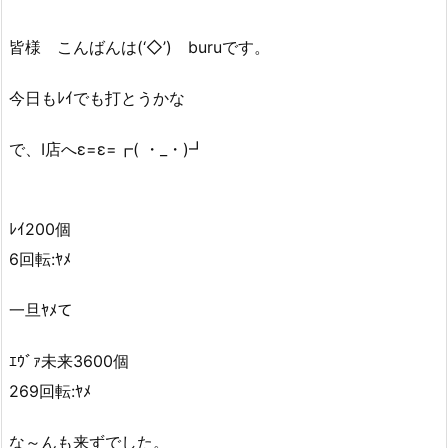
皆様 こんばんは(‘◇’)ゞburuです。
今日もﾚｲでも打とうかな
で、I店へε=ε=┏( ・_・)┛
ﾚｲ200個
6回転:ﾔﾒ
一旦ﾔﾒて
ｴｳﾞｧ未来3600個
269回転:ﾔﾒ
な～んも来ずでした。