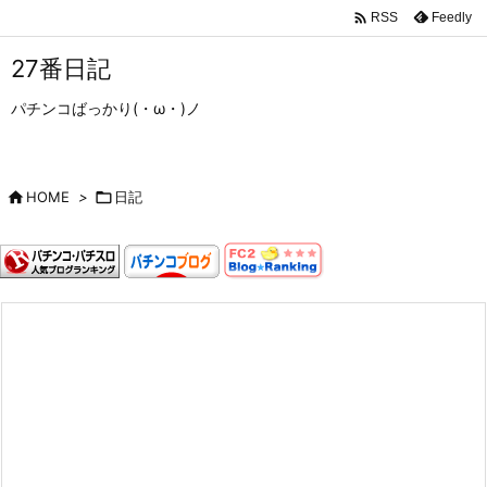

Feedly
RSS
27番日記
パチンコばっかり(・ω・)ノ

HOME
>

日記