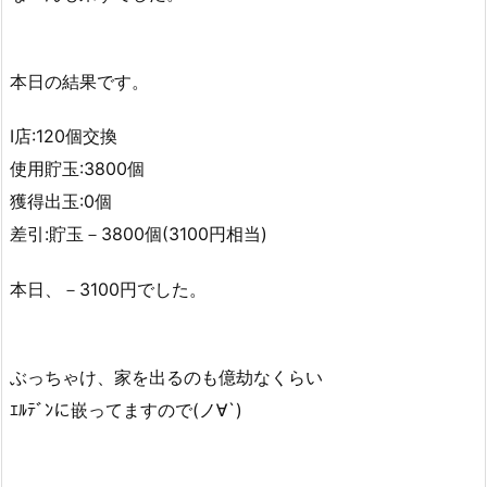
本日の結果です。
I店:120個交換
使用貯玉:3800個
獲得出玉:0個
差引:貯玉－3800個(3100円相当)
本日、－3100円でした。
ぶっちゃけ、家を出るのも億劫なくらい
ｴﾙﾃﾞﾝに嵌ってますので(ノ∀`)