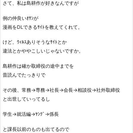
さて、私は島耕作が好きなんですが
例の仲良いｵｻﾝが
漫画をDLできるｻｲﾄを教えてくれて。
けど、ｳｨﾙｽありそうなｻｲﾄとか
違法とかややこしいじゃないですか。
島耕作は確か取締役の途中までを
昔読んでたっきりで
その後、常務→専務→社長→会長→相談役→社外取締役
と出世していってるし
学生→就活編→ﾔﾝｸﾞ→係長
と課長以前のものも出てるので