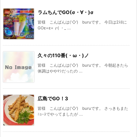
ラムちんでGO(σ・∀・)σ
皆様 こんばんは(‘◇’)ゞburuです。 今日は2ｽﾛに
GOε=ε=┏( ・_ ...
久々の110番(・ω・)ノ
皆様 こんばんは(‘◇’)ゞburuです。 今朝起きたら
体調はややﾏｼだったの ...
広島でGO！3
皆様 こんばんは(‘◇’)ゞburuです。 さっきもまた
ﾆｭｰｽでやってましたが ...