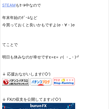
STEAM
もｾｰﾙ中なので
年末年始のｹﾞｰﾑなど
今買っておくと良いかもですよ(σ・∀・)σ
てことで
明日も休みなのが幸せですε=ε=┏( ・_・)┛
↓ 応援おながいします(‘◇’)ゞ
↓ FXの収支を公開してます♪(‘◇’)ゞ