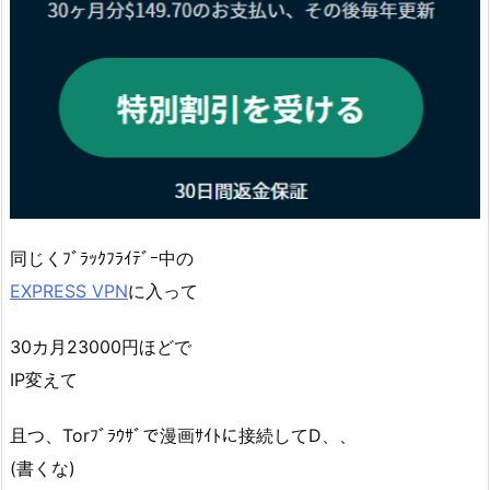
同じくﾌﾞﾗｯｸﾌﾗｲﾃﾞｰ中の
EXPRESS VPN
に入って
30カ月23000円ほどで
IP変えて
且つ、Torﾌﾞﾗｳｻﾞで漫画ｻｲﾄに接続してD、、
(書くな)