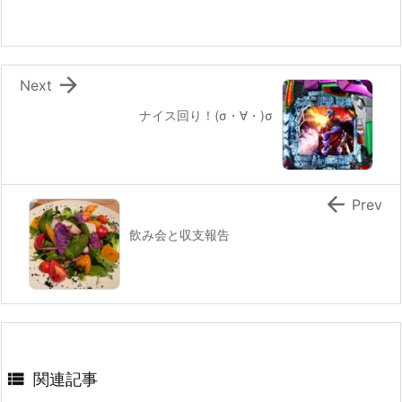

Next
ナイス回り！(σ・∀・)σ

Prev
飲み会と収支報告

関連記事