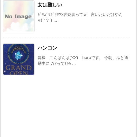
女は難しい
ｶﾞﾘｶﾞﾘｶﾞﾘｸｿﾝ容疑者ってｗ 言いたいだけやん
Ψ(｀∇´) ...
ハンコン
皆様 こんばんは(‘◇’)ゞburuです。 今朝、ふと通
勤中に 7/7ってﾏﾙﾊ ...