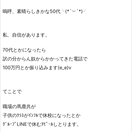
嗚呼、素晴らしきかな50代╰(*´︶`*)╯
私、自信があります。
70代とかになったら
訳の分からん奴からかかってきた電話で
100万円とか振り込みます(e_e)v
てことで
職場の馬鹿共が
子供のｸﾗｽがｲﾝﾌﾙで休校になったとか
ｸﾞﾙｰﾌﾟLINEで休むｱﾋﾟｰﾙしとります。