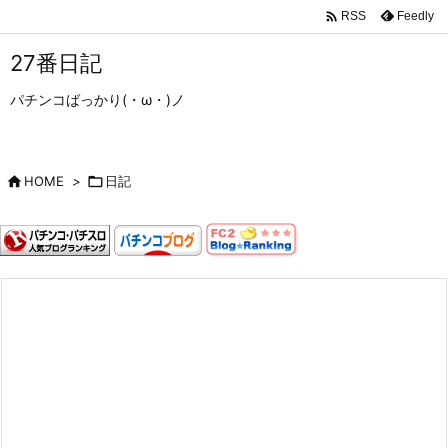

Feedly
RSS
27番日記
パチンコばっかり(・ω・)ノ

HOME
>

日記