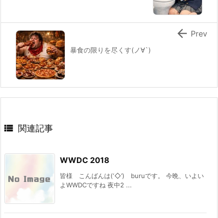

Prev
暴食の限りを尽くす(ノ∀`)

関連記事
WWDC 2018
皆様 こんばんは(‘◇’)ゞburuです。 今晩、いよい
よWWDCですね 夜中2 ...