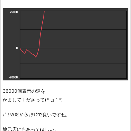
36000個表示の連を
かましてくださって(*´д｀*)
ﾃﾞｶﾍｿだからｻｸｻｸで良いですね。
地元店にもあってほしい。