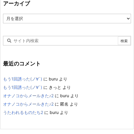
アーカイブ
ア
ー
カ
イ
ブ
最近のコメント
もう1回誘った(ノ∀`)
に
buru
より
もう1回誘った(ノ∀`)
に
きっと
より
オナノコからメールきた♪2
に
buru
より
オナノコからメールきた♪2
に
匿名
より
うたわれるものたち2
に
buru
より