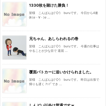
1330枚を賭けた勝負！
皆様 こんばんは(‘◇’)ゞburuです。 今日から4連
休(σ・∀・)σ ...
兄ちゃん、あしらわれるの巻
皆様 こんばんは(‘◇’)ゞburuです。 今週の仕事は
やることが少な目で 退屈 ...
覆面パトカーに追いかけられました。
皆様 こんばんは(‘◇’)ゞburuです。 昨日は出張で
帰りも遅く ｱｯﾌﾟでき ...
しんどい以外は普通ですｗ