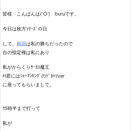
皆様 こんばんは(‘◇’)ゞburuです。
今日は枚方ｼﾘｰｽﾞの日
して、
前回
は私の勝ちだったので
台の指定権は私にあり
私がからくりｻｰｶｽ魔王
H君にはｼｬｰﾏﾝｷﾝｸﾞのﾃﾞｶﾍｿver
に座ってもらいまして。
15時半まで打って
私が