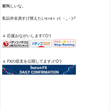
鬱陶しいな。
私以外全員すげ替えたいε=ε=┏( ・_・)┛
↓ 応援おながいします(‘◇’)ゞ
↓ FXの収支を公開してます♪(‘◇’)ゞ