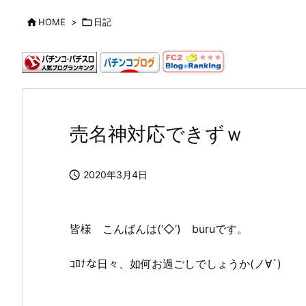

HOME
>

日記
売名神対応できずｗ

2020年3月4日
皆様 こんばんは(‘◇’)ゞburuです。
ｺﾛﾅな日々、如何お過ごしでしょうか(ノ∀`)