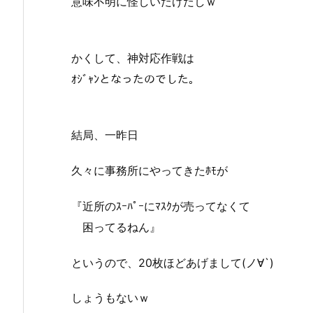
意味不明に怪しいだけだしｗ
かくして、神対応作戦は
ｵｼﾞｬﾝとなったのでした。
結局、一昨日
久々に事務所にやってきたﾎﾓが
『近所のｽｰﾊﾟｰにﾏｽｸが売ってなくて
困ってるねん』
というので、20枚ほどあげまして(ノ∀`)
しょうもないｗ