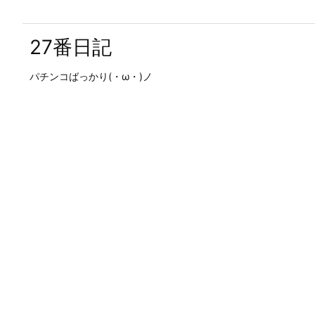
27番日記
パチンコばっかり(・ω・)ノ