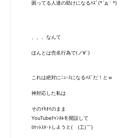
困ってる人達の助けになるﾊｽﾞ(*´д｀*)
、、、なんて
ほんとは売名行為で(ノ∀`)
これは絶対にﾆｭｰｽになるﾊｽﾞだ！とｗ
神対応した私は
そのｲｷｵｲのまま
YouTubeﾁｬﾝﾈﾙを開設して
ﾛｹｯﾄｽﾀｰﾄしようと(￣(工)￣)