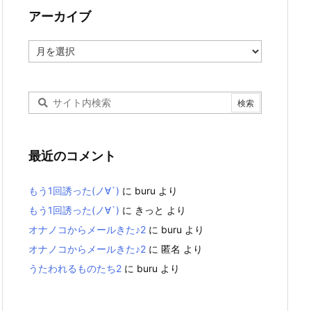
アーカイブ
ア
ー
カ
イ
ブ
最近のコメント
もう1回誘った(ノ∀`)
に
buru
より
もう1回誘った(ノ∀`)
に
きっと
より
オナノコからメールきた♪2
に
buru
より
オナノコからメールきた♪2
に
匿名
より
うたわれるものたち2
に
buru
より