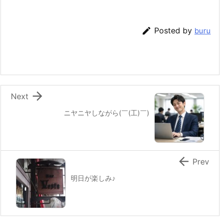

Posted by
buru

Next
ニヤニヤしながら(￣(工)￣)

Prev
明日が楽しみ♪