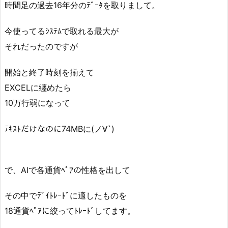
時間足の過去16年分のﾃﾞｰﾀを取りまして。
今使ってるｼｽﾃﾑで取れる最大が
それだったのですが
開始と終了時刻を揃えて
EXCELに纏めたら
10万行弱になって
ﾃｷｽﾄだけなのに74MBに(ノ∀`)
で、AIで各通貨ﾍﾟｱの性格を出して
その中でﾃﾞｲﾄﾚｰﾄﾞに適したものを
18通貨ﾍﾟｱに絞ってﾄﾚｰﾄﾞしてます。