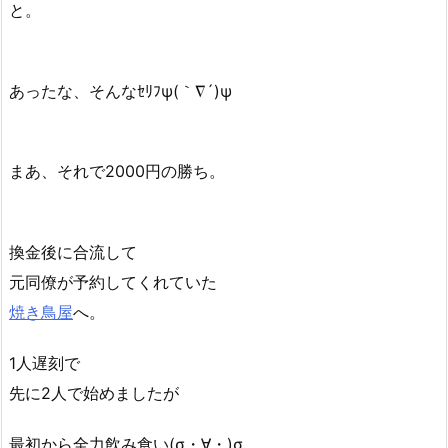
と。
あったな、そんなｾﾘﾌψ(｀∇´)ψ
まあ、それで2000円の勝ち。
換金後に合流して
元同僚が予約してくれていた
焼き鳥屋
へ。
1人遅刻で
先に2人で始めましたが
最初から全力飲み食い(σ・∀・)σ