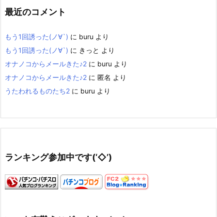
最近のコメント
もう1回誘った(ノ∀`)
に
buru
より
もう1回誘った(ノ∀`)
に
きっと
より
オナノコからメールきた♪2
に
buru
より
オナノコからメールきた♪2
に
匿名
より
うたわれるものたち2
に
buru
より
ランキング参加中です(‘◇’)ゞ