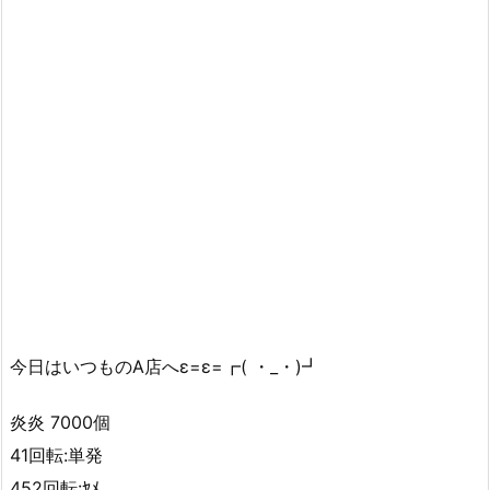
今日はいつものA店へε=ε=┏( ・_・)┛
炎炎 7000個
41回転:単発
452回転:ﾔﾒ