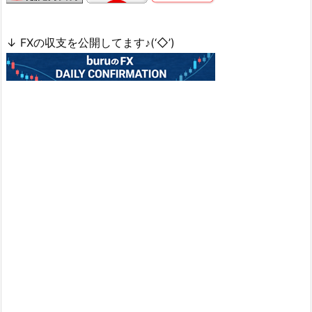
↓ FXの収支を公開してます♪(‘◇’)ゞ