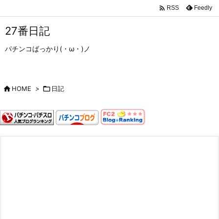

Feedly
RSS
27番日記
パチンコばっかり(・ω・)ノ

HOME
>

日記