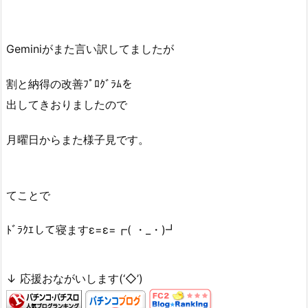
Geminiがまた言い訳してましたが
割と納得の改善ﾌﾟﾛｸﾞﾗﾑを
出してきおりましたので
月曜日からまた様子見です。
てことで
ﾄﾞﾗｸｴして寝ますε=ε=┏( ・_・)┛
↓ 応援おながいします(‘◇’)ゞ