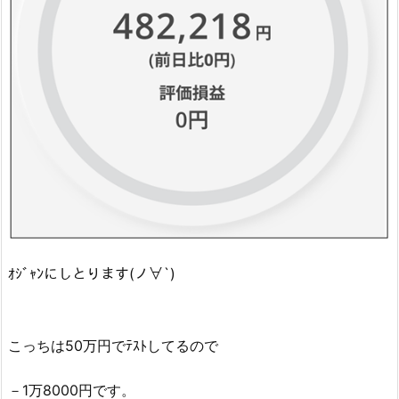
ｵｼﾞｬﾝにしとります(ノ∀`)
こっちは50万円でﾃｽﾄしてるので
－1万8000円です。