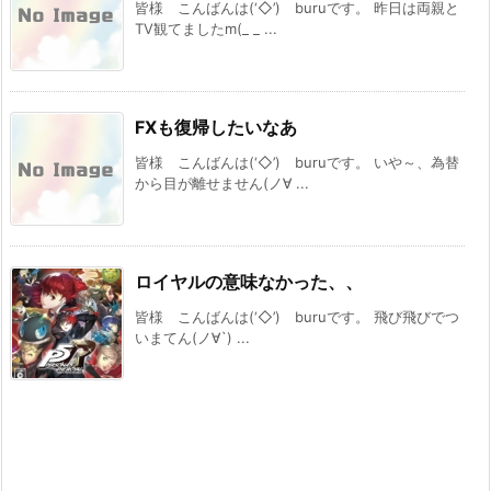
皆様 こんばんは(‘◇’)ゞburuです。 昨日は両親と
TV観てましたm(_ _ ...
FXも復帰したいなあ
皆様 こんばんは(‘◇’)ゞburuです。 いや～、為替
から目が離せません(ノ∀ ...
ロイヤルの意味なかった、、
皆様 こんばんは(‘◇’)ゞburuです。 飛び飛びでつ
いまてん(ノ∀`) ...