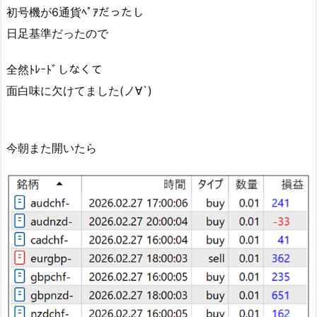
初号機が6通貨ﾍﾟｱだったし
日足基準だったので
全然ﾄﾚｰﾄﾞしなくて
面白味に欠けてました(ノ∀`)
今朝また開いたら