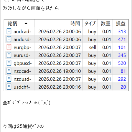
ﾜｸﾜｸしながら画面を見たら
全ﾎﾟｼﾞﾌﾟﾗっとる( ﾟдﾟ)！
今回は25通貨ﾍﾟｱの