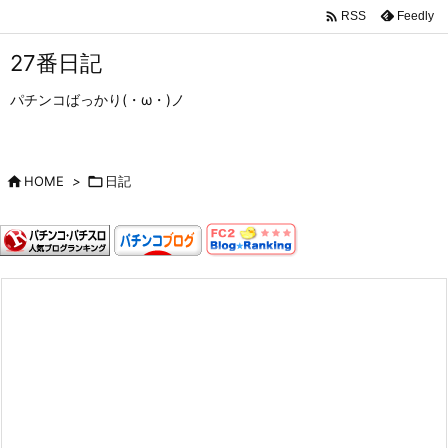

Feedly
RSS
27番日記
パチンコばっかり(・ω・)ノ

HOME
>

日記