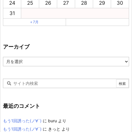
24
25
26
27
28
29
30
31
« 7月
アーカイブ
ア
ー
カ
イ
ブ
最近のコメント
もう1回誘った(ノ∀`)
に
buru
より
もう1回誘った(ノ∀`)
に
きっと
より