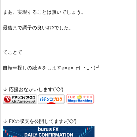
まあ、実現することは無いでしょう。
最後まで調子の良いｵｻﾝでした。
てことで
自転車探しの続きをしますε=ε=┏( ・_・)┛
↓ 応援おながいします(‘◇’)ゞ
↓ FXの収支を公開してます♪(‘◇’)ゞ