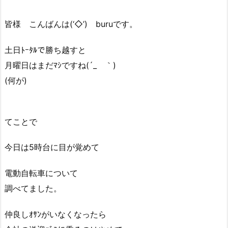
皆様 こんばんは(‘◇’)ゞburuです。
土日ﾄｰﾀﾙで勝ち越すと
月曜日はまだﾏｼですね(´_ゝ｀)
(何が)
てことで
今日は5時台に目が覚めて
電動自転車について
調べてました。
仲良しｵｻﾝがいなくなったら