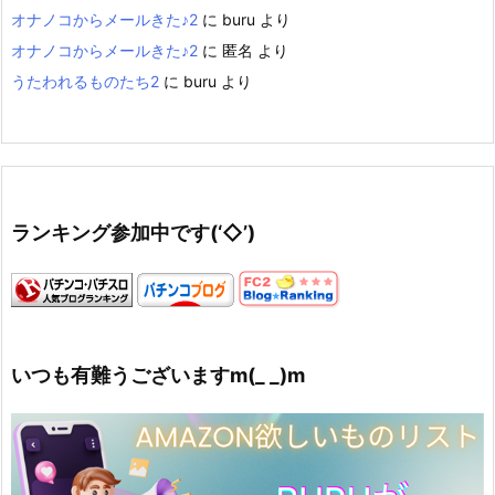
オナノコからメールきた♪2
に
buru
より
オナノコからメールきた♪2
に
匿名
より
うたわれるものたち2
に
buru
より
ランキング参加中です(‘◇’)ゞ
いつも有難うございますm(_ _)m