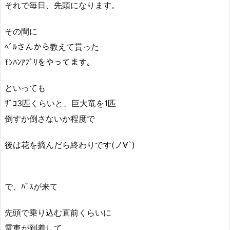
それで毎日、先頭になります。
その間に
ﾍﾞﾙさんから教えて貰った
ﾓﾝﾊﾝｱﾌﾟﾘをやってます。
といっても
ｻﾞｺ3匹くらいと、巨大竜を1匹
倒すか倒さないか程度で
後は花を摘んだら終わりです(ノ∀`)
で、ﾊﾞｽが来て
先頭で乗り込む直前くらいに
電車が到着して