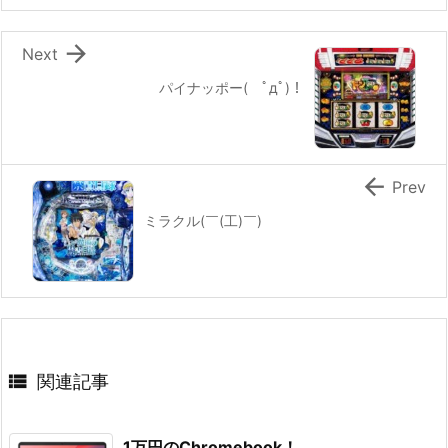

Next
パイナッポー( ﾟдﾟ)！

Prev
ミラクル(￣(工)￣)

関連記事
1万円のChromebook！