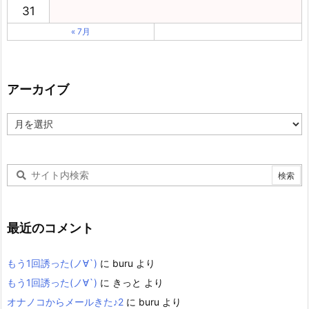
31
« 7月
アーカイブ
ア
ー
カ
イ
ブ
最近のコメント
もう1回誘った(ノ∀`)
に
buru
より
もう1回誘った(ノ∀`)
に
きっと
より
オナノコからメールきた♪2
に
buru
より