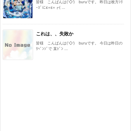
皆様 こんばんは(‘◇’)ゞburuです。 昨日は枚方ｼﾘ
ｰｽﾞにε=ε=┏( ...
これは、、失敗か
皆様 こんばんは(‘◇’)ゞburuです。 今日は昨日の
ﾘﾍﾞﾝｼﾞで 某ﾄﾞﾝ ...