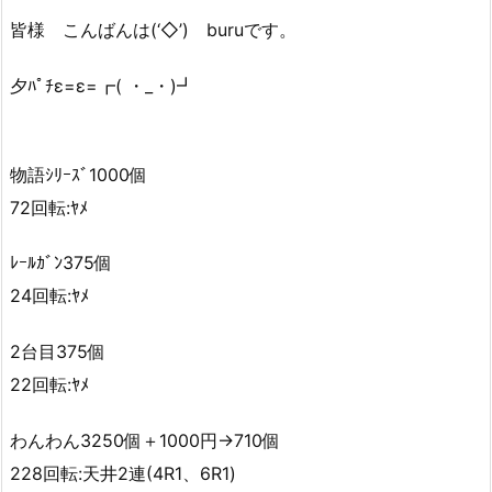
皆様 こんばんは(‘◇’)ゞburuです。
夕ﾊﾟﾁε=ε=┏( ・_・)┛
物語ｼﾘｰｽﾞ1000個
72回転:ﾔﾒ
ﾚｰﾙｶﾞﾝ375個
24回転:ﾔﾒ
2台目375個
22回転:ﾔﾒ
わんわん3250個＋1000円→710個
228回転:天井2連(4R1、6R1)