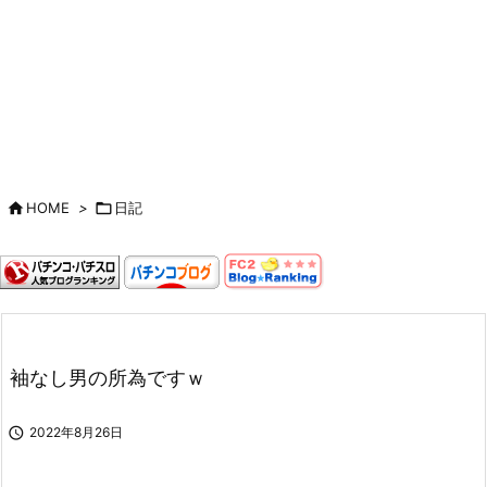

HOME
>

日記
袖なし男の所為ですｗ

2022年8月26日