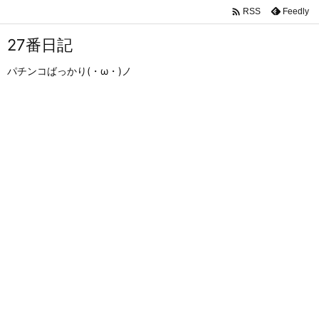

Feedly
RSS
27番日記
パチンコばっかり(・ω・)ノ