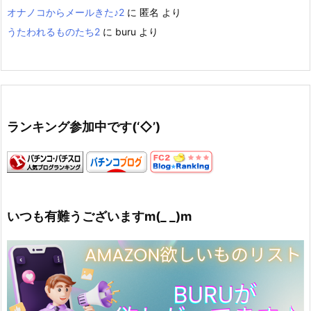
オナノコからメールきた♪2
に
匿名
より
うたわれるものたち2
に
buru
より
ランキング参加中です(‘◇’)ゞ
いつも有難うございますm(_ _)m