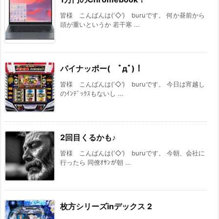
皆様 こんばんは(‘◇’)ゞburuです。 何か昼前から
頭が重いというか 若干寒 ...
パイナッポー( ﾟдﾟ)！
皆様 こんばんは(‘◇’)ゞburuです。 今日は宵越し
のｲﾝﾃﾞｯｸｽもないし ...
2回目くるかも♪
皆様 こんばんは(‘◇’)ゞburuです。 今朝、会社に
行ったら 同僚ｵｻﾝが朝 ...
枚方シリーズinデックス 2