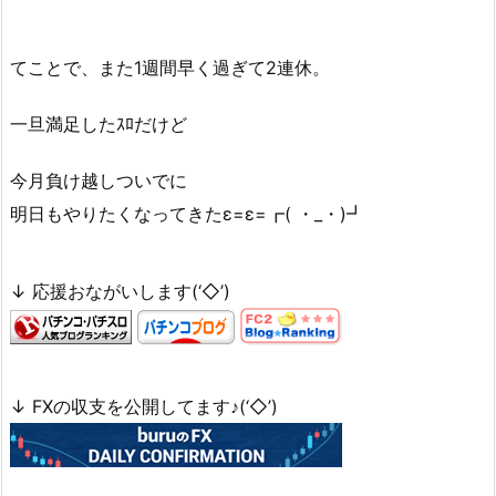
てことで、また1週間早く過ぎて2連休。
一旦満足したｽﾛだけど
今月負け越しついでに
明日もやりたくなってきたε=ε=┏( ・_・)┛
↓ 応援おながいします(‘◇’)ゞ
↓ FXの収支を公開してます♪(‘◇’)ゞ