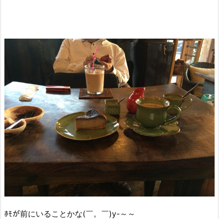
ﾎﾓが前にいることかな(￣。￣)y-～～