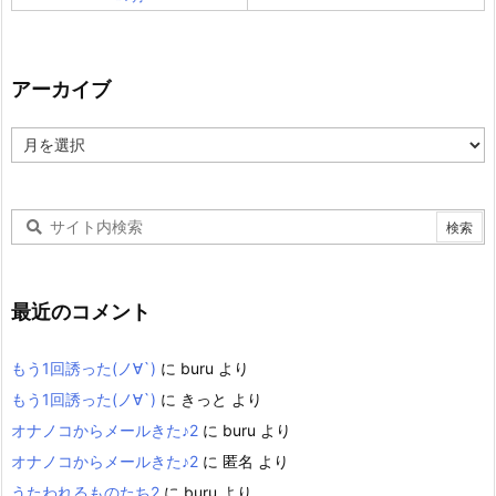
アーカイブ
ア
ー
カ
イ
ブ
最近のコメント
もう1回誘った(ノ∀`)
に
buru
より
もう1回誘った(ノ∀`)
に
きっと
より
オナノコからメールきた♪2
に
buru
より
オナノコからメールきた♪2
に
匿名
より
うたわれるものたち2
に
buru
より