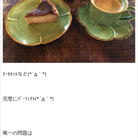
ｹｰｷｾｯﾄなど(*´д｀*)
完璧にﾊﾟｰﾌｪｸﾄ(*´д｀*)
唯一の問題は