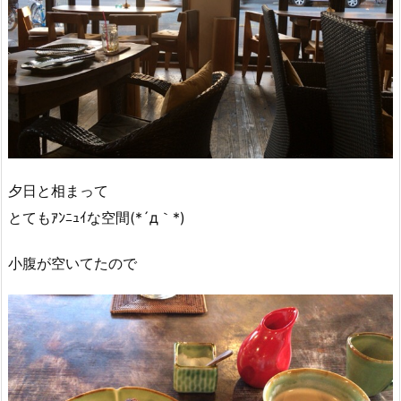
夕日と相まって
とてもｱﾝﾆｭｲな空間(*´д｀*)
小腹が空いてたので