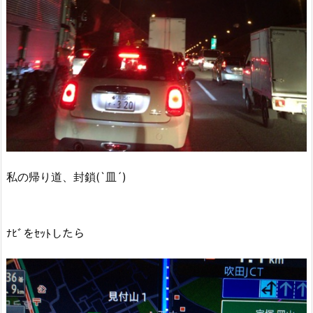
私の帰り道、封鎖(`皿´)
ﾅﾋﾞをｾｯﾄしたら