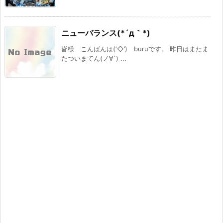
ニューバランス(*´д｀*)
皆様 こんばんは(‘◇’)ゞburuです。 昨日はまたま
たついまてん(ノ∀`) ...