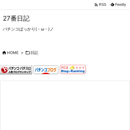

Feedly
RSS
27番日記
パチンコばっかり(・ω・)ノ

HOME
>

日記