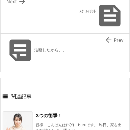

Next

ｽｹｰﾙﾒﾘｯﾄ


Prev
油断したから、、

関連記事
3つの衝撃！
皆様 こんばんは(‘◇’)ゞburuです。 昨日、家を出