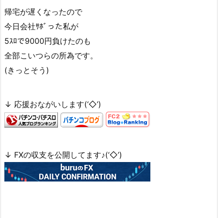
帰宅が遅くなったので
今日会社ｻﾎﾞった私が
5ｽﾛで9000円負けたのも
全部こいつらの所為です。
(きっとそう)
↓ 応援おながいします(‘◇’)ゞ
↓ FXの収支を公開してます♪(‘◇’)ゞ