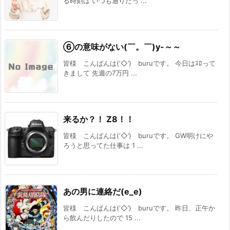
る時刻は いつも通りだっ ...
⑥の意味がない(￣。￣)y-～～
皆様 こんばんは(‘◇’)ゞburuです。 今日はｽﾛって
きまして 先週の7万円 ...
来るか？！ Z8！！
皆様 こんばんは(‘◇’)ゞburuです。 GW明けにや
ろうと思ってた仕事は 1 ...
あの男に連絡だ(e_e)
皆様 こんばんは(‘◇’)ゞburuです。 昨日、正午か
ら飲んだりしたので 15 ...