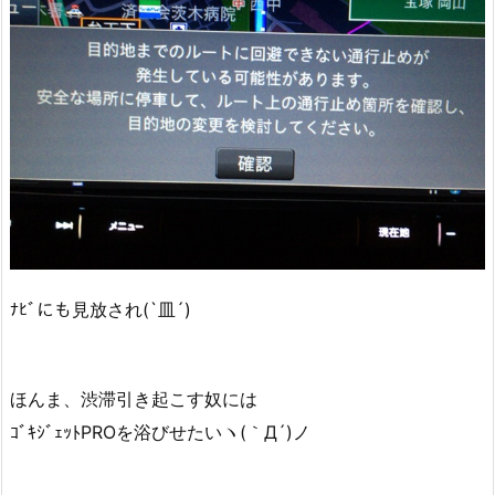
ﾅﾋﾞにも見放され(`皿´)
ほんま、渋滞引き起こす奴には
ｺﾞｷｼﾞｪｯﾄPROを浴びせたいヽ(｀Д´)ノ