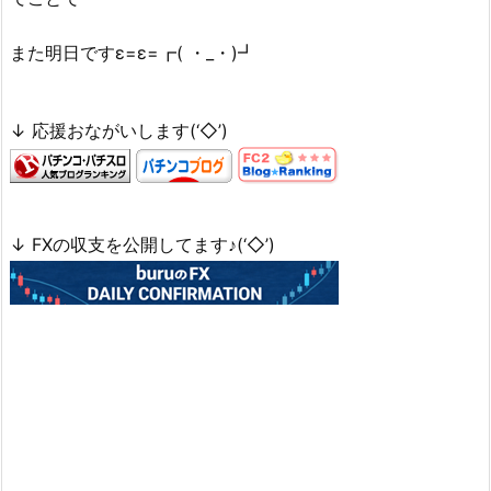
また明日ですε=ε=┏( ・_・)┛
↓ 応援おながいします(‘◇’)ゞ
↓ FXの収支を公開してます♪(‘◇’)ゞ