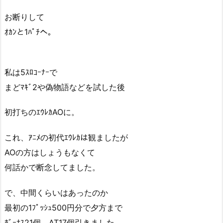
お断りして
ｵｶﾝと1ﾊﾟﾁへ。
私は5ｽﾛｺｰﾅｰで
まどﾏｷﾞ2や偽物語などを試した後
初打ちのｴｳﾚｶAOに。
これ、ｱﾆﾒの初代ｴｳﾚｶは観ましたが
AOの方はしょうもなくて
何話かで断念してました。
で、中間くらいはあったのか
最初の1ﾌﾟｯｼｭ500円分で夕方まで
ﾎﾞｰﾅｽ21個、AT17個引きました。