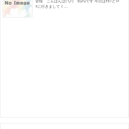
皆様 こんばんは(‘◇’)ゞburuです 今日はｵｶﾝと1ﾊﾟ
ﾁに行きまして ﾐ ...