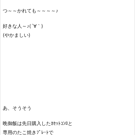
つ～～かれても～～～～♪
好きな人～♪(´∀｀)
(やかましい)
あ、そうそう
晩御飯は先日購入したｶｾｯﾄｺﾝﾛと
専用のたこ焼きﾌﾟﾚｰﾄで