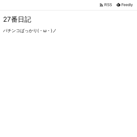

Feedly
RSS
27番日記
パチンコばっかり(・ω・)ノ