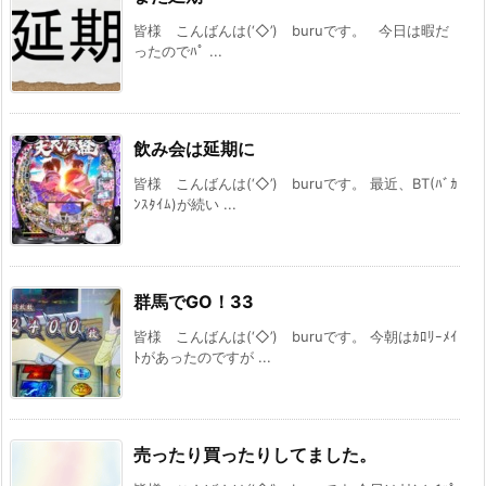
皆様 こんばんは(‘◇’)ゞburuです。 今日は暇だ
ったのでﾊﾟ ...
飲み会は延期に
皆様 こんばんは(‘◇’)ゞburuです。 最近、BT(ﾊﾞｶ
ﾝｽﾀｲﾑ)が続い ...
群馬でGO！33
皆様 こんばんは(‘◇’)ゞburuです。 今朝はｶﾛﾘｰﾒｲ
ﾄがあったのですが ...
売ったり買ったりしてました。