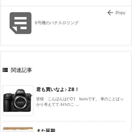


Prev
6号機のパチスロリング

関連記事
君も買いなよ♪ Z8！
皆様 こんばんは(‘◇’)ゞburuです。 車のことばっ
かり考えてて ｶﾒﾗのこ ...
また延期