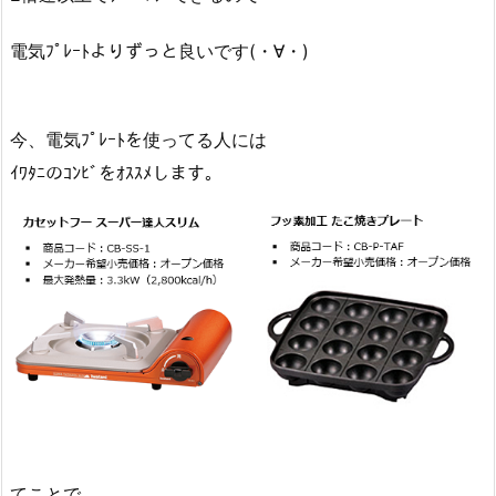
電気ﾌﾟﾚｰﾄよりずっと良いです(・∀・)
今、電気ﾌﾟﾚｰﾄを使ってる人には
ｲﾜﾀﾆのｺﾝﾋﾞをｵｽｽﾒします。
てことで