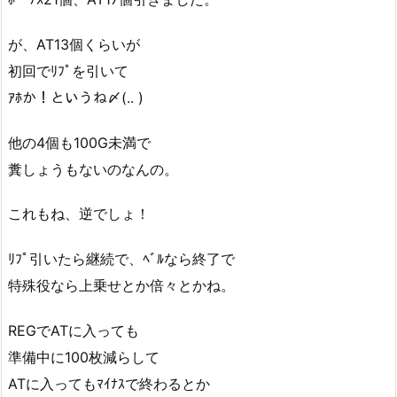
が、AT13個くらいが
初回でﾘﾌﾟを引いて
ｱﾎか！というね〆(.. )
他の4個も100G未満で
糞しょうもないのなんの。
これもね、逆でしょ！
ﾘﾌﾟ引いたら継続で、ﾍﾞﾙなら終了で
特殊役なら上乗せとか倍々とかね。
REGでATに入っても
準備中に100枚減らして
ATに入ってもﾏｲﾅｽで終わるとか