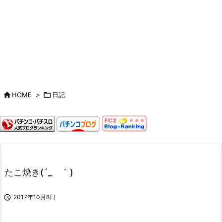

HOME
>

日記
たこ焼き(´_ゝ｀)

2017年10月8日