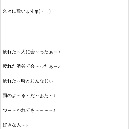
久々に歌いますφ(・・)
疲れた～人に会～ったぁ～♪
疲れた渋谷で会～ったぁ～♪
疲れた～時とおんなじぃ
雨のよ～る～だ～ぁた～♪
つ～～かれても～～～～♪
好きな人～♪