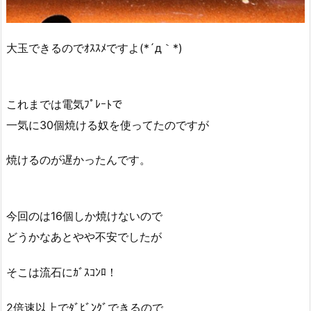
大玉できるのでｵｽｽﾒですよ(*´д｀*)
これまでは電気ﾌﾟﾚｰﾄで
一気に30個焼ける奴を使ってたのですが
焼けるのが遅かったんです。
今回のは16個しか焼けないので
どうかなあとやや不安でしたが
そこは流石にｶﾞｽｺﾝﾛ！
2倍速以上でﾀﾞﾋﾞﾝｸﾞできるので