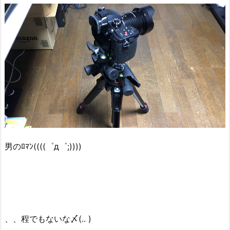
男のﾛﾏﾝ((((゜д゜;))))
、、程でもないな〆(.. )