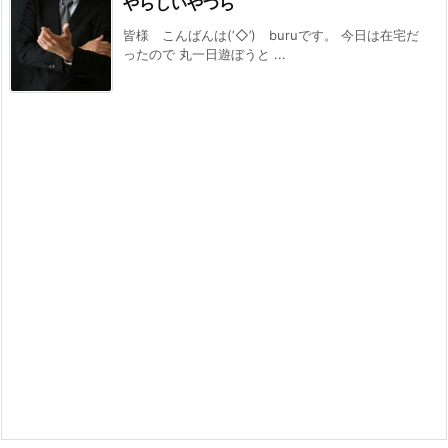
やらしいやつら
皆様 こんばんは(‘◇’)ゞburuです。 今日は在宅だ
ったので 丸一日遊ぼうと ...