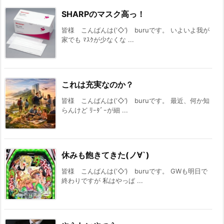
SHARPのマスク高っ！
皆様 こんばんは(‘◇’)ゞburuです。 いよいよ我が
家でも ﾏｽｸが少なくな ...
これは充実なのか？
皆様 こんばんは(‘◇’)ゞburuです。 最近、何か知
らんけど ﾘｰﾀﾞｰが細 ...
休みも飽きてきた(ノ∀`)
皆様 こんばんは(‘◇’)ゞburuです。 GWも明日で
終わりですが 私はやっぱ ...