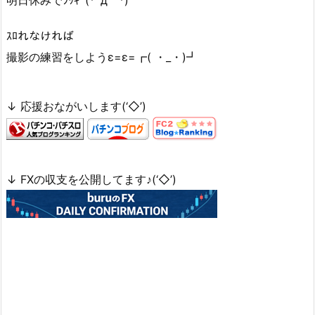
ｽﾛれなければ
撮影の練習をしようε=ε=┏( ・_・)┛
↓ 応援おながいします(‘◇’)ゞ
↓ FXの収支を公開してます♪(‘◇’)ゞ