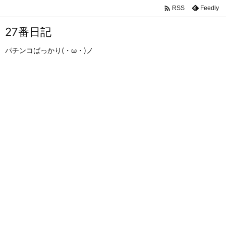

Feedly
RSS
27番日記
パチンコばっかり(・ω・)ノ