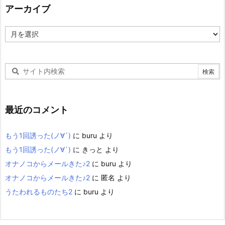
アーカイブ
ア
ー
カ
イ
ブ
最近のコメント
もう1回誘った(ノ∀`)
に
buru
より
もう1回誘った(ノ∀`)
に
きっと
より
オナノコからメールきた♪2
に
buru
より
オナノコからメールきた♪2
に
匿名
より
うたわれるものたち2
に
buru
より