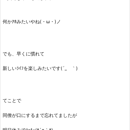
何かｱﾎみたいやね(・ω・)ノ
でも、早くに慣れて
新しいﾗｲﾌを楽しみたいです(´_ゝ｀)
てことで
同僚が口にするまで忘れてましたが
明日休みでﾗｯｷｰ(*´д｀*)