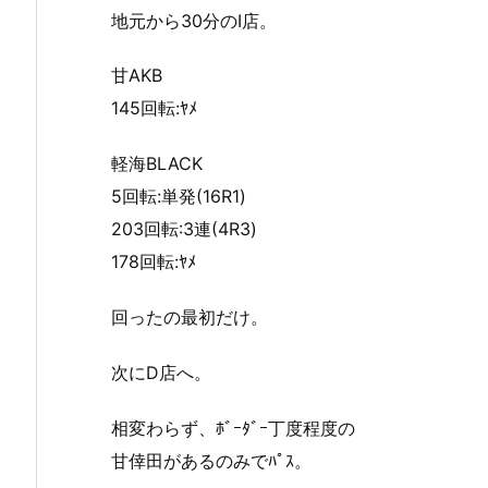
地元から30分のI店。
甘AKB
145回転:ﾔﾒ
軽海BLACK
5回転:単発(16R1)
203回転:3連(4R3)
178回転:ﾔﾒ
回ったの最初だけ。
次にD店へ。
相変わらず、ﾎﾞｰﾀﾞｰ丁度程度の
甘倖田があるのみでﾊﾟｽ。