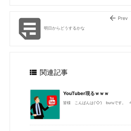


Prev
明日からどうするかな

関連記事
YouTuber現るｗｗｗ
皆様 こんばんは(‘◇’)ゞburuです。 