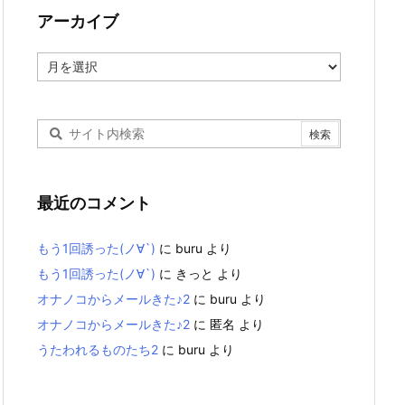
アーカイブ
ア
ー
カ
イ
ブ
最近のコメント
もう1回誘った(ノ∀`)
に
buru
より
もう1回誘った(ノ∀`)
に
きっと
より
オナノコからメールきた♪2
に
buru
より
オナノコからメールきた♪2
に
匿名
より
うたわれるものたち2
に
buru
より