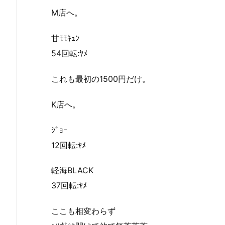
M店へ。
甘ﾓﾓｷｭﾝ
54回転:ﾔﾒ
これも最初の1500円だけ。
K店へ。
ｼﾞｮｰ
12回転:ﾔﾒ
軽海BLACK
37回転:ﾔﾒ
ここも相変わらず