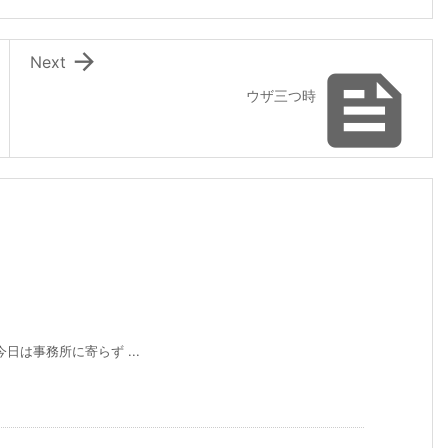

Next

ウザ三つ時
今日は事務所に寄らず ...