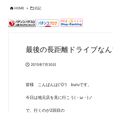

HOME
>

日記
最後の長距離ドライブなん

2015年7月30日
皆様 こんばんは(‘◇’)ゞburuです。
今日は地元店を見に行こう(・ω・)ノ
で、行くのが2回目の