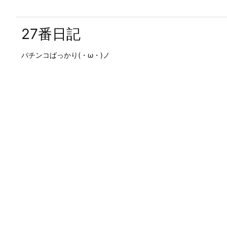
27番日記
パチンコばっかり(・ω・)ノ