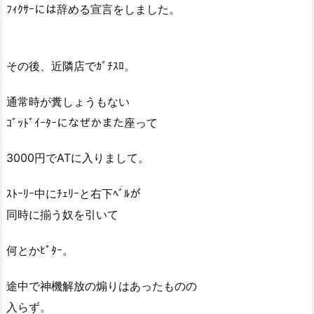
ﾌｨｸｻｰには辞める宣言をしました。
その後、近隣店でｶﾞﾁｽﾛ。
通常時が糞しょうもない
ｺﾞｯﾄﾞｲｰﾀｰになぜかまた座って
3000円でATに入りまして。
ｽﾄｰﾘｰ中にﾁｪﾘｰと右下ﾍﾞﾙが
同時に揃う奴を引いて
何とかﾋﾟﾀｰ。
途中で神機解放の煽りはあったものの
入らず。