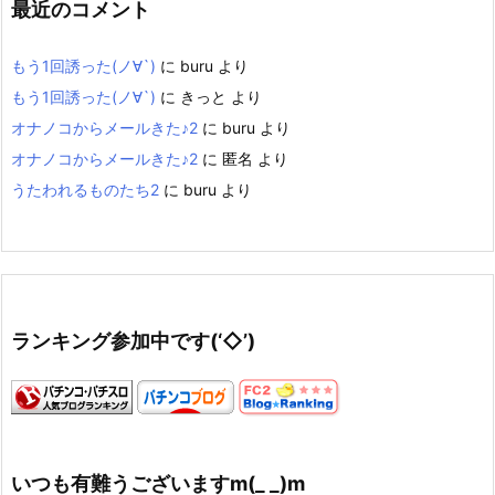
最近のコメント
もう1回誘った(ノ∀`)
に
buru
より
もう1回誘った(ノ∀`)
に
きっと
より
オナノコからメールきた♪2
に
buru
より
オナノコからメールきた♪2
に
匿名
より
うたわれるものたち2
に
buru
より
ランキング参加中です(‘◇’)ゞ
いつも有難うございますm(_ _)m