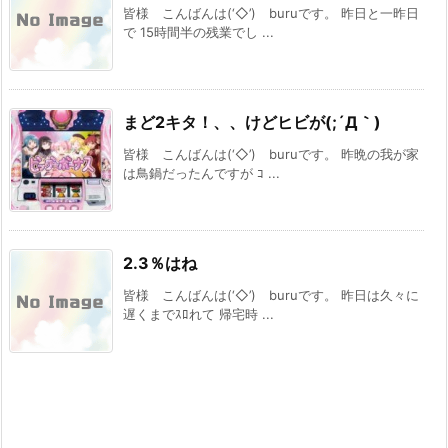
皆様 こんばんは(‘◇’)ゞburuです。 昨日と一昨日
で 15時間半の残業でし ...
まど2キタ！、、けどヒビが(;´Д｀)
皆様 こんばんは(‘◇’)ゞburuです。 昨晩の我が家
は鳥鍋だったんですが ｺ ...
2.3％はね
皆様 こんばんは(‘◇’)ゞburuです。 昨日は久々に
遅くまでｽﾛれて 帰宅時 ...