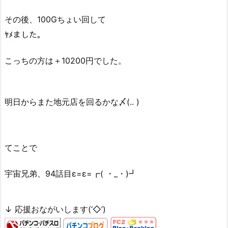
その後、100Gちょい回して
ﾔﾒました。
こっちの方は＋10200円でした。
明日からまた地元店を回るかな〆(.. )
てことで
宇宙兄弟、94話目ε=ε=┏( ・_・)┛
↓ 応援おながいします(‘◇’)ゞ