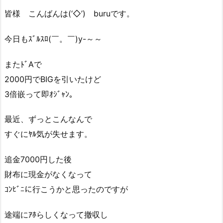
皆様 こんばんは(‘◇’)ゞburuです。
今日もｽﾞﾙｽﾛ(￣。￣)y-～～
またﾄﾞAで
2000円でBIGを引いたけど
3倍嵌って即ｵｼﾞｬﾝ。
最近、ずっとこんなんで
すぐにﾔﾙ気が失せます。
追金7000円した後
財布に現金がなくなって
ｺﾝﾋﾞﾆに行こうかと思ったのですが
途端にｱﾎらしくなって撤収し