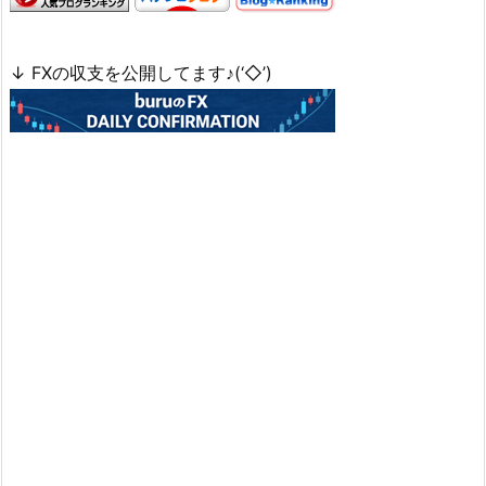
↓ FXの収支を公開してます♪(‘◇’)ゞ