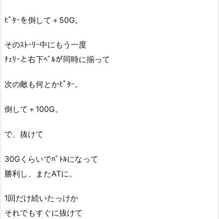
ﾋﾟﾀｰを倒して＋50G。
そのｽﾄｰﾘｰ中にもう一度
ﾁｪﾘｰと右下ﾍﾞﾙが同時に揃って
次の敵も何とかﾋﾟﾀｰ。
倒して＋100G。
で、抜けて
30Gくらいでﾊﾞﾄﾙになって
勝利し、またATに。
1回だけ続いたっけか
それでもすぐに抜けて