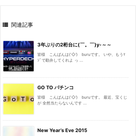

関連記事
3年ぶりの2桁台に(￣。￣)y-～～
皆様 こんばんは(‘◇’)ゞburuです。 いや、もうﾏ
ｼﾞで勘弁してくれよ っ ...
GO TO パチンコ
皆様 こんばんは(‘◇’)ゞburuです。 最近、宝くじ
が 全然当たらないんです ...
New Year’s Eve 2015