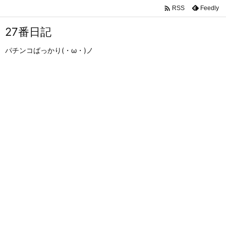

Feedly
RSS
27番日記
パチンコばっかり(・ω・)ノ