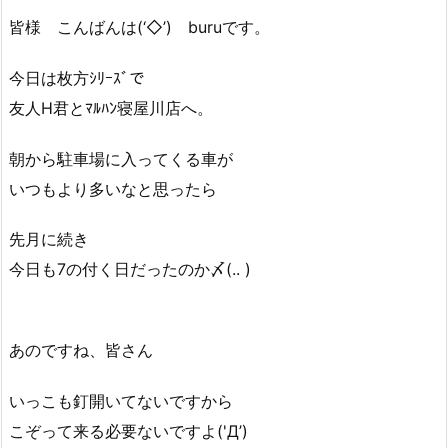
皆様 こんばんは(‘◇’)ゞburuです。
今日は枚方ｼﾘｰｽﾞで
友人H君とﾏﾙﾊﾝ寝屋川店へ。
朝から駐車場に入ってくる車が
いつもより多いなと思ったら
先月に続き
今日も7の付く日だったのか〆(.. )
あのですね、皆さん
いっこも釘開いてないですから
こぞって来る必要ないですよ('Д’)