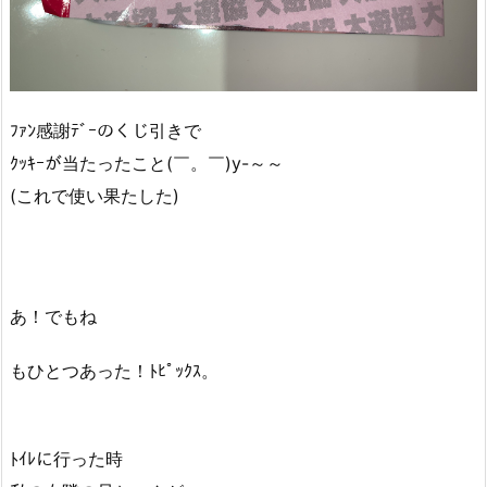
ﾌｧﾝ感謝ﾃﾞｰのくじ引きで
ｸｯｷｰが当たったこと(￣。￣)y-～～
(これで使い果たした)
あ！でもね
もひとつあった！ﾄﾋﾟｯｸｽ。
ﾄｲﾚに行った時