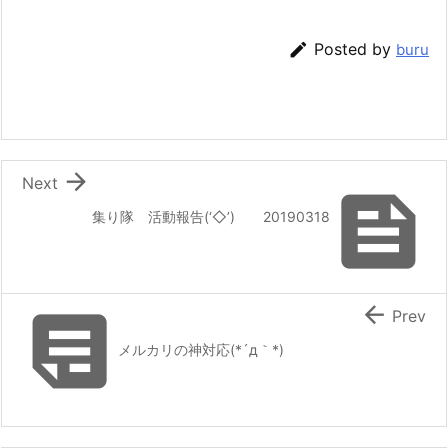

Posted by
buru

Next

集り隊 活動報告(‘◇’)ゞ 20190318


Prev
メルカリの神対応(*´д｀*)