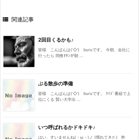

関連記事
2回目くるかも♪
皆様 こんばんは(‘◇’)ゞburuです。 今朝、会社に
行ったら 同僚ｵｻﾝが朝 ...
ぶる散歩の準備
皆様 こんばんは(‘◇’)ゞburuです。 ｸｲｽﾞ番組で上
位にくる 賢い大学出 ...
いつ呼ばれるかドキドキ♪
はい、すいませんね(・ω・)ノ (慣れてきた) 昨