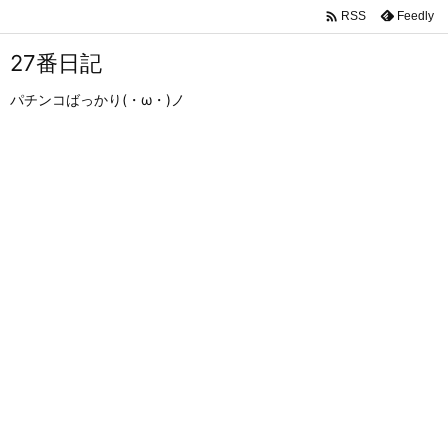

Feedly
RSS
27番日記
パチンコばっかり(・ω・)ノ