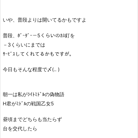
いや、普段よりは開いてるかもですよ
普段、ﾎﾞｰﾀﾞｰ－5くらいのｶｽ釘を
－3くらいにまでは
ｻｰﾋﾞｽしてくれてるかもですが。
今日もそんな程度で〆(.. )
朝一は私がﾗｲﾄﾐﾄﾞﾙの偽物語
H君がﾐﾄﾞﾙの戦国乙女5
昼頃までどちらも当たらず
台を交代したら