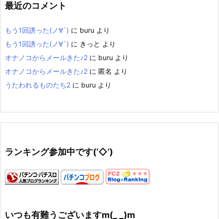
最近のコメント
もう1回誘った(ノ∀`)
に
buru
より
もう1回誘った(ノ∀`)
に
きっと
より
オナノコからメールきた♪2
に
buru
より
オナノコからメールきた♪2
に
匿名
より
うたわれるものたち2
に
buru
より
ランキング参加中です(‘◇’)ゞ
いつも有難うございますm(_ _)m