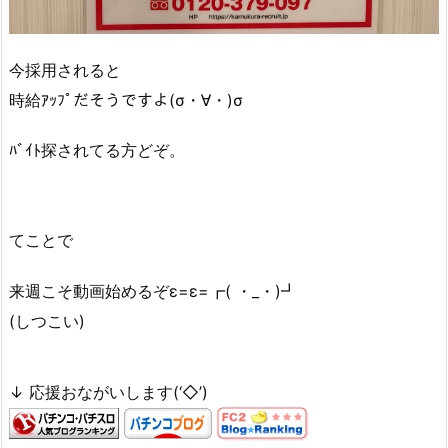
今採用されると
時給ｱｯﾌﾟだそうですよ(σ・∀・)σ
ﾊﾞｲﾄ探されてる方どぞ。
てことで
来週こそ動画始めるぞε=ε=┏( ・_・)┛
(しつこい)
↓ 応援おながいします(‘◇’)ゞ