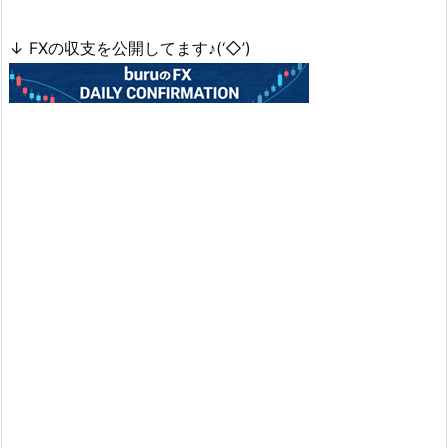
↓ FXの収支を公開してます♪(‘◇’)ゞ