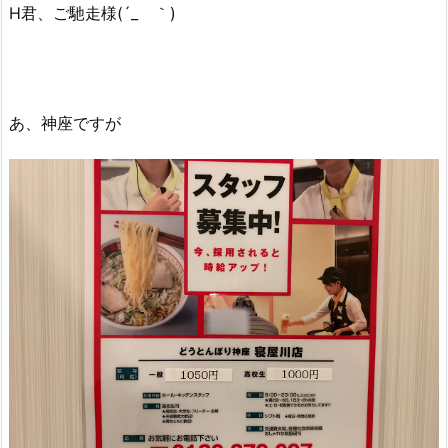
H君、ご馳走様(´_ゝ｀)
あ、神座ですが