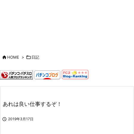

HOME
>

日記
あれは良い仕事するぞ！

2019年3月17日