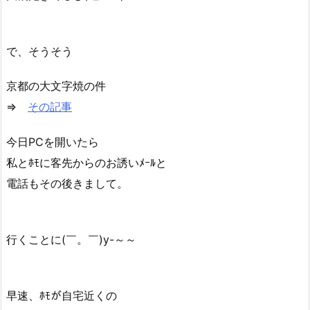
で、そうそう
京都の大文字焼の件
⇒
その記事
今日PCを開いたら
私とﾎﾓに客先からのお誘いﾒｰﾙと
電話もその後きまして。
行くことに(￣。￣)y-～～
早速、ﾎﾓが自宅近くの