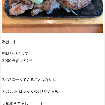
私はこれ
ﾎﾓはｽﾃｰｷにして
2000円ずつのﾗﾝﾁ。
ﾌｧﾐﾚｽに一人で入ることはないし
ﾗｰﾒﾝとｶﾚｰばっかりのﾗﾝﾁらいふも
大概飽きてるし(´_ゝ｀)