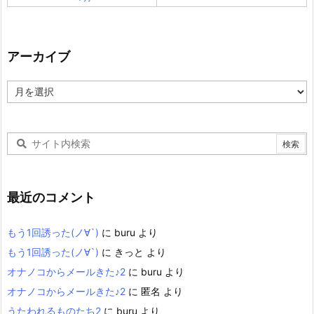
アーカイブ
ア
ー
カ
イ
ブ
最近のコメント
もう1回誘った(ノ∀`)
に
buru
より
もう1回誘った(ノ∀`)
に
きっと
より
オナノコからメールきた♪2
に
buru
より
オナノコからメールきた♪2
に
匿名
より
うたわれるものたち2
に
buru
より