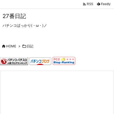

Feedly
RSS
27番日記
パチンコばっかり(・ω・)ノ

HOME
>

日記