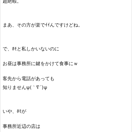
超絶暇。
まあ、その方が楽でｲｲんですけどね。
で、ﾎﾓと私しかいないのに
お昼は事務所に鍵をかけて食事にｗ
客先から電話があっても
知りませんψ(｀∇´)ψ
いや、ﾎﾓが
事務所近辺の店は