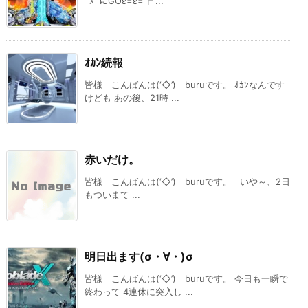
ｰｽﾞにGOε=ε=┏ ...
ｵｶﾝ続報
皆様 こんばんは(‘◇’)ゞburuです。 ｵｶﾝなんです
けども あの後、21時 ...
赤いだけ。
皆様 こんばんは(‘◇’)ゞburuです。 いや～、2日
もついまて ...
明日出ます(σ・∀・)σ
皆様 こんばんは(‘◇’)ゞburuです。 今日も一瞬で
終わって 4連休に突入し ...