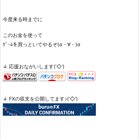
今度来る時までに
このお金を使って
ｹﾞｰﾑを買っといてやるぞ(σ・∀・)σ
↓ 応援おながいします(‘◇’)ゞ
↓ FXの収支を公開してます♪(‘◇’)ゞ