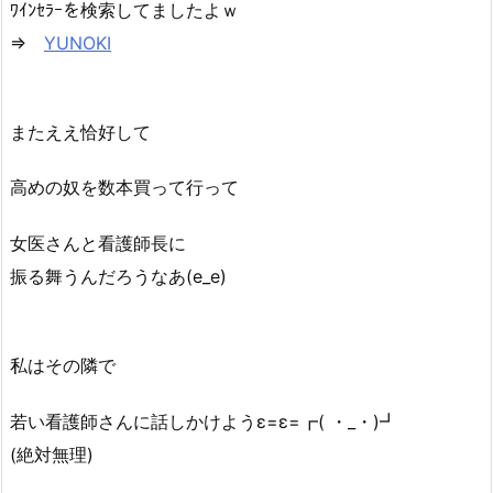
ﾜｲﾝｾﾗｰを検索してましたよｗ
⇒
YUNOKI
またええ恰好して
高めの奴を数本買って行って
女医さんと看護師長に
振る舞うんだろうなあ(e_e)
私はその隣で
若い看護師さんに話しかけようε=ε=┏( ・_・)┛
(絶対無理)