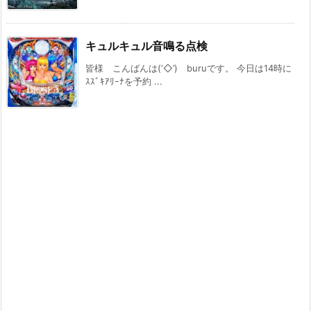
キュルキュル音鳴る点検
皆様 こんばんは(‘◇’)ゞburuです。 今日は14時に
ｽｽﾞｷｱﾘｰﾅを予約 ...