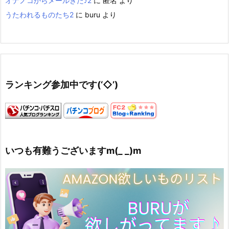
オナノコからメールきた♪2
に
匿名
より
うたわれるものたち2
に
buru
より
ランキング参加中です(‘◇’)ゞ
いつも有難うございますm(_ _)m