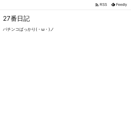

Feedly
RSS
27番日記
パチンコばっかり(・ω・)ノ