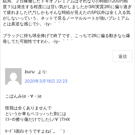
結局、２日稼働したトキオプレミアムはそれなりの時給(1200円程
度？)は発生する程度には甘い気がしましたが3R(実質2R)に偏り過ぎ
て疲れました(*_*)しかもそんな時給が見えたのSP以外は全く入る気
がしないっていう、ネットで見るノーマルルートが強いプレミアム
とは真逆な感じで(-。-)y-゜゜゜
ブラックに持ち球全捧げで終了です、こっちで2Rに偏る動きなら爆
発してた可能性ですわ(-。-)y-゜゜゜
返信
buru
より:
2020年3月18日 22:23
こばんみ(σ・∀・)σ
怪我は全くありませんで
というか車もベコッ♪った割には
ﾐﾗｰの擦り傷だけでした(ノ∀`)THX
ﾛｰﾄﾞｽ面白そうですよね(´_ゝ｀)