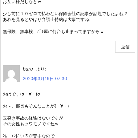
お互い様だしなとｗ
少し前に１０ゼロで払わない保険会社の記事が話題でしたよね？
あれを見るとやはり弁護士特約は大事ですね。
無保険、無車検、ﾊﾟﾁ屋に何台も止まってますからｗ
返信
buru
より:
2020年3月19日 07:30
おはです(σ・∀・)σ
お～、部長もそんなことが(・∀・)
玉突き事故の経験はないですが
その女性もツワモノですねｗ
私、ﾒﾝﾄﾞいのが苦手なので