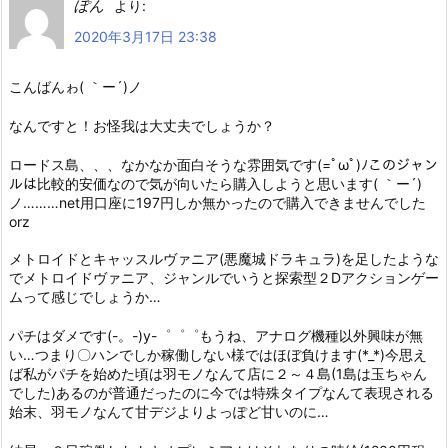
ぽん
より:
2020年3月17日 23:38
こんばんゎ( ｀ー´)ノ
なんですと！お怪我は大丈夫でしょうか？
ロードス島、、、なかなか面白そうな雰囲気です(=ﾟωﾟ)ﾉこのジャン
ルは比較的安価なので気が向いたら購入しようと思います( ｀ー´)
ノ………net用口座に197円しか無かったので購入できませんでした
orz
メトロイドとキャッスルヴァニア(悪魔城ドラキュラ)を足したような
でメトロイドヴァニア、ジャンルでいうと探索型２Dアクションゲー
ムって感じでしょうか…
パチはダメです(-。-)y-゜゜゜もうね、アナログ機種以外興味が無
い…つまり〇ハンでしか稼働しない様ではほぼ負けます(*_*)今思え
ば私がパチを始めた頃は羽モノなんて店に２～４島(1島は玉ちゃん
でした)あるのが普通だったのに今では特殊タイプなんて表現される
始末、羽モノなんて甘デジよりよっぽど甘いのに…