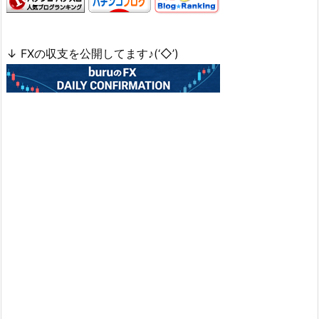
↓ FXの収支を公開してます♪(‘◇’)ゞ