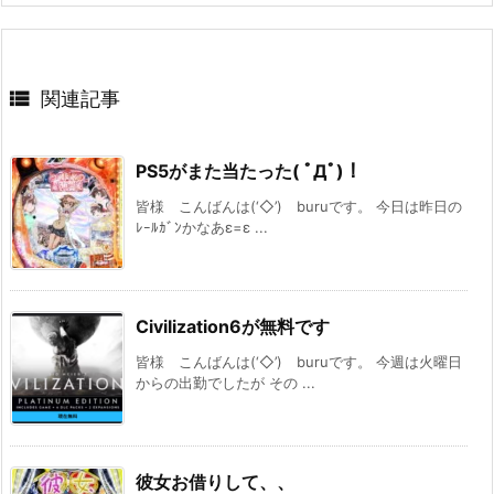

関連記事
PS5がまた当たった( ﾟДﾟ)！
皆様 こんばんは(‘◇’)ゞburuです。 今日は昨日の
ﾚｰﾙｶﾞﾝかなあε=ε ...
Civilization6が無料です
皆様 こんばんは(‘◇’)ゞburuです。 今週は火曜日
からの出勤でしたが その ...
彼女お借りして、、