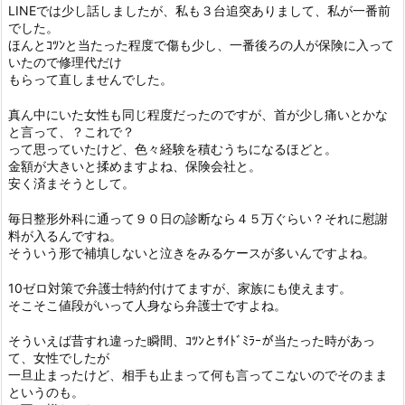
LINEでは少し話しましたが、私も３台追突ありまして、私が一番前
でした。
ほんとｺﾂﾝと当たった程度で傷も少し、一番後ろの人が保険に入って
いたので修理代だけ
もらって直しませんでした。
真ん中にいた女性も同じ程度だったのですが、首が少し痛いとかな
と言って、？これで？
って思っていたけど、色々経験を積むうちになるほどと。
金額が大きいと揉めますよね、保険会社と。
安く済まそうとして。
毎日整形外科に通って９０日の診断なら４５万ぐらい？それに慰謝
料が入るんですね。
そういう形で補填しないと泣きをみるケースが多いんですよね。
10ゼロ対策で弁護士特約付けてますが、家族にも使えます。
そこそこ値段がいって人身なら弁護士ですよね。
そういえば昔すれ違った瞬間、ｺﾂﾝとｻｲﾄﾞﾐﾗｰが当たった時があっ
て、女性でしたが
一旦止まったけど、相手も止まって何も言ってこないのでそのまま
というのも。