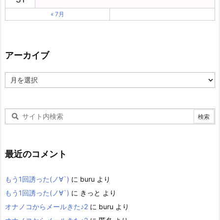
« 7月
アーカイブ
ア
ー
カ
イ
ブ
最近のコメント
もう1回誘った(ノ∀`)
に
buru
より
もう1回誘った(ノ∀`)
に
きっと
より
オナノコからメールきた♪2
に
buru
より