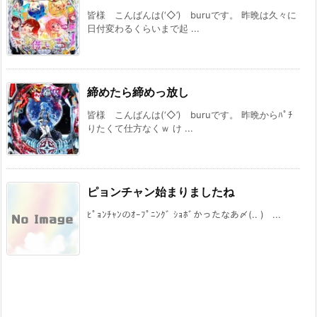
皆様 こんばんは(‘◇’)ゞburuです。 昨晩は久々に
日付変わるくらいまで起 ...
締めたら締めっ放し
皆様 こんばんは(‘◇’)ゞburuです。 昨晩からﾊﾟﾁ
りたくて仕方なくｗ け ...
ピョンチャン始まりましたね
ﾋﾟｮﾝﾁｬﾝのｵｰﾌﾟﾆﾝｸﾞ ｼｮﾎﾞかったなあ〆(.. ) ...