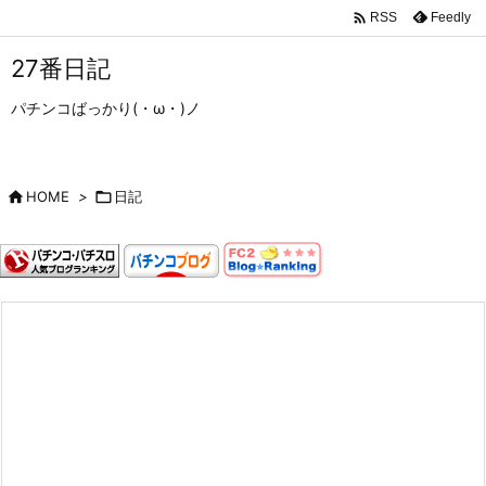

Feedly
RSS
27番日記
パチンコばっかり(・ω・)ノ

HOME
>

日記