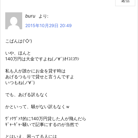
返信
buru
より:
2015年10月29日 20:49
こばんは(‘◇’)ゞ
いや、ほんと
140万円は大金ですよね(ノ∀`)ｵｲｺﾐｺﾜｼ
私も人が誰かにお金を貸す時は
あげるつもりで貸せと言うんですよ
いつもね(ノ∀`)
でも、あげる訳もなく
かといって、騒がない訳もなくｗ
ｳﾞｧﾅｳﾞｧﾅ的に140万円貸した人が飛んだら
ｷﾞｬｰｷﾞｬｰ騒いで記事にするのが当然で
とはいえ、困ってる人には