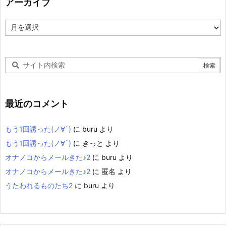
アーカイブ
ア
ー
カ
イ
ブ
最近のコメント
もう1回誘った(ノ∀`)
に
buru
より
もう1回誘った(ノ∀`)
に
きっと
より
オナノコからメールきた♪2
に
buru
より
オナノコからメールきた♪2
に
匿名
より
うたわれるものたち2
に
buru
より