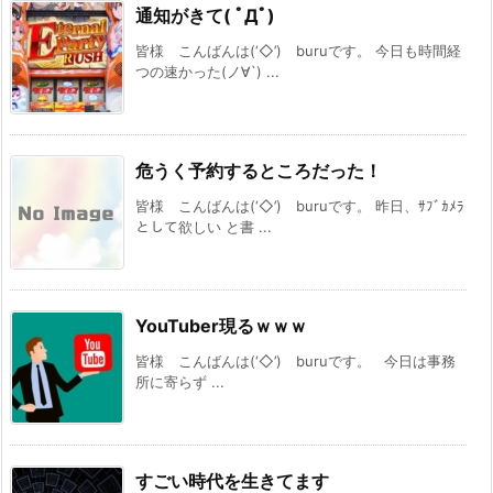
通知がきて( ﾟДﾟ)
皆様 こんばんは(‘◇’)ゞburuです。 今日も時間経
つの速かった(ノ∀`) ...
危うく予約するところだった！
皆様 こんばんは(‘◇’)ゞburuです。 昨日、ｻﾌﾞｶﾒﾗ
として欲しい と書 ...
YouTuber現るｗｗｗ
皆様 こんばんは(‘◇’)ゞburuです。 今日は事務
所に寄らず ...
すごい時代を生きてます