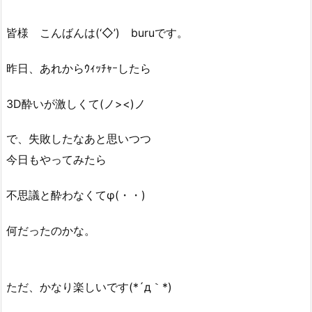
皆様 こんばんは(‘◇’)ゞburuです。
昨日、あれからｳｨｯﾁｬｰしたら
3D酔いが激しくて(ノ><)ノ
で、失敗したなあと思いつつ
今日もやってみたら
不思議と酔わなくてφ(・・)
何だったのかな。
ただ、かなり楽しいです(*´д｀*)