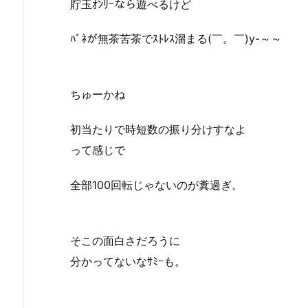
貯玉ｵﾝﾘｰなら遊べるけど
ﾊﾞﾈが無茶苦茶でｽﾄﾚｽ溜まる(￣。￣)y-～～
ちゅーかね
初当たりで時短数の振り分けすなよ
って感じで
全部100回転じゃないのが糞過ぎ。
そこの面白さだろうに
分かってないなｻﾐｰも。