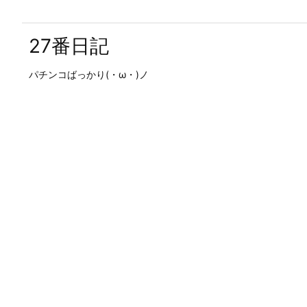
27番日記
パチンコばっかり(・ω・)ノ