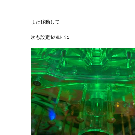
また移動して
次も設定1のﾙﾙｰｼｭ