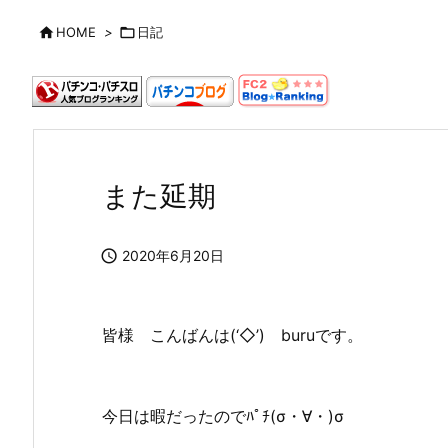

HOME
>

日記
また延期

2020年6月20日
皆様 こんばんは(‘◇’)ゞburuです。
今日は暇だったのでﾊﾟﾁ(σ・∀・)σ