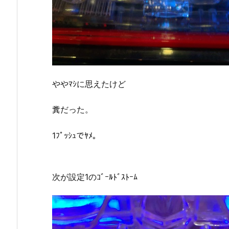
ややﾏｼに思えたけど
糞だった。
1ﾌﾟｯｼｭでﾔﾒ。
次が設定1のｺﾞｰﾙﾄﾞｽﾄｰﾑ