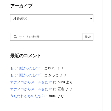
アーカイブ
ア
ー
カ
イ
ブ
最近のコメント
もう1回誘った(ノ∀`)
に
buru
より
もう1回誘った(ノ∀`)
に
きっと
より
オナノコからメールきた♪2
に
buru
より
オナノコからメールきた♪2
に
匿名
より
うたわれるものたち2
に
buru
より