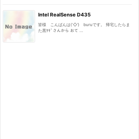
Intel RealSense D435
皆様 こんばんは(‘◇’)ゞburuです。 帰宅したらま
た黒ﾔｷﾞさんから おて ...