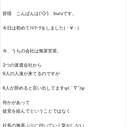
皆様 こんばんは(‘◇’)ゞburuです。
今日は初めてﾃﾚﾜｰｸをしました(・∀・)
今、うちの会社は無茶苦茶。
3つの派遣会社から
9人の人達が来てるのですが
6人が辞めると言い出してますψ(｀∇´)ψ
何かがあって
徒党を組んでということではなく
社長の無茶ぶりに付いていく気がしない