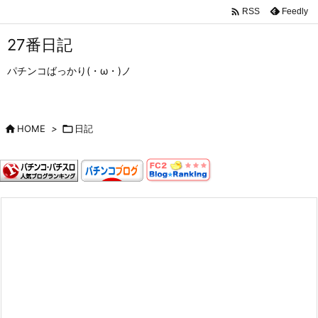

Feedly
RSS
27番日記
パチンコばっかり(・ω・)ノ

HOME
>

日記