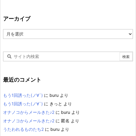
アーカイブ
ア
ー
カ
イ
ブ
最近のコメント
もう1回誘った(ノ∀`)
に
buru
より
もう1回誘った(ノ∀`)
に
きっと
より
オナノコからメールきた♪2
に
buru
より
オナノコからメールきた♪2
に
匿名
より
うたわれるものたち2
に
buru
より