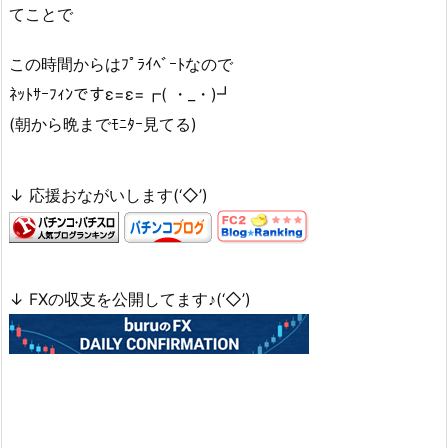
てことで
この時間からはﾌﾟﾗｲﾍﾞｰﾄなので
ﾈｯﾄｻｰﾌｨﾝですε=ε=┏( ・_・)┛
(朝から晩までﾓﾆﾀｰ見てる)
↓ 応援おながいします(‘◇’)ゞ
↓ FXの収支を公開してます♪(‘◇’)ゞ