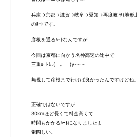
兵庫→京都→滋賀→岐阜→愛知→再度岐阜(地形
のﾙｰﾄです。
彦根を通るﾙｰﾄなんですが
今回は京都に向かう名神高速の途中で
三重ﾙｰﾄに(￣。￣)y-～～
無視して彦根まで行けば良かったんですけどね
正確ではないですが
30kmほど長くて料金高くて
時間もかかるﾙｰﾄになりましたよ
鬱陶しい。