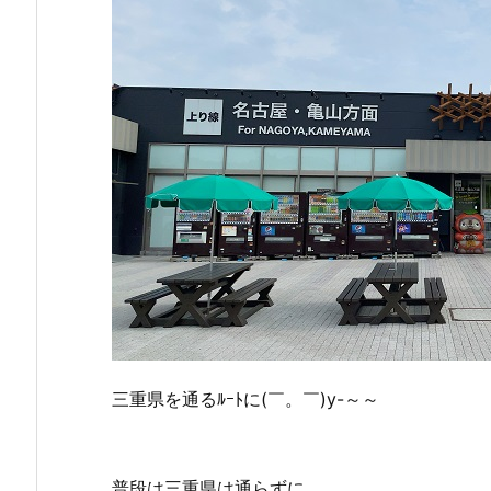
三重県を通るﾙｰﾄに(￣。￣)y-～～
普段は三重県は通らずに