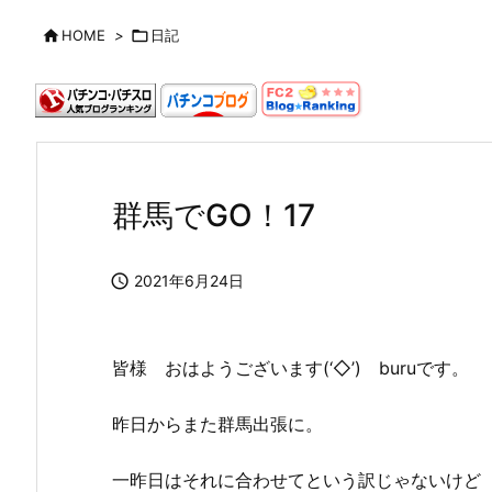

HOME
>

日記
群馬でGO！17

2021年6月24日
皆様 おはようございます(‘◇’)ゞburuです。
昨日からまた群馬出張に。
一昨日はそれに合わせてという訳じゃないけど