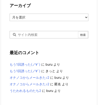
アーカイブ
ア
ー
カ
イ
ブ
最近のコメント
もう1回誘った(ノ∀`)
に
buru
より
もう1回誘った(ノ∀`)
に
きっと
より
オナノコからメールきた♪2
に
buru
より
オナノコからメールきた♪2
に
匿名
より
うたわれるものたち2
に
buru
より