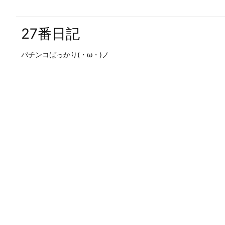
27番日記
パチンコばっかり(・ω・)ノ