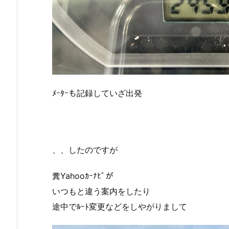
ﾒｰﾀｰも記録していざ出発
、、したのですが
糞Yahooｶｰﾅﾋﾞが
いつもと違う案内をしたり
途中でﾙｰﾄ変更などをしやがりまして