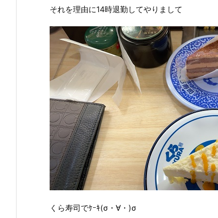
それを理由に14時退勤してやりまして
くら寿司でｹｰｷ(σ・∀・)σ